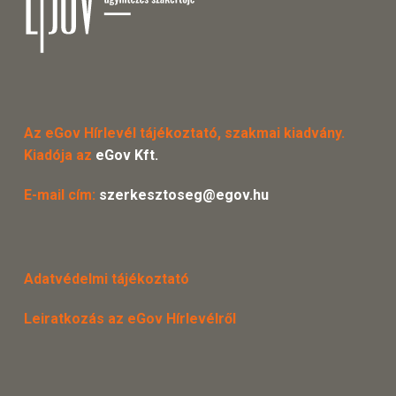
Az eGov Hírlevél tájékoztató, szakmai kiadvány.
Kiadója az
eGov Kft.
E-mail cím:
szerkesztoseg@egov.hu
Adatvédelmi tájékoztató
Leiratkozás az eGov Hírlevélről