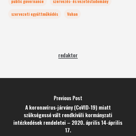
public governance
szervezés- és vezetéstudomány
szervezeti együttműködés
Vuhan
redaktor
Previous Post
A koronavírus-járvány (CoVID-19) miatt
szükségessé vált rendkívüli kormányzati
intézkedések rendeletei – 2020. április 14-április
17.