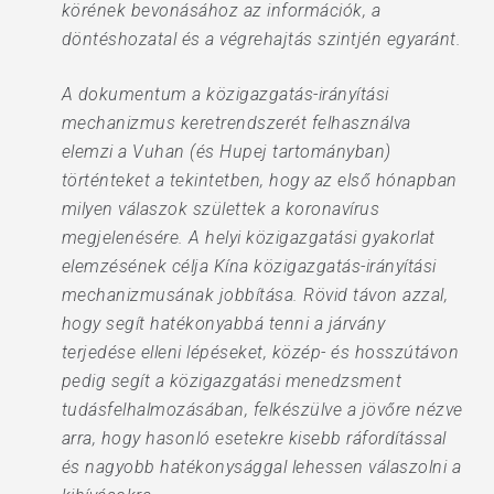
körének bevonásához az információk, a
döntéshozatal és a végrehajtás szintjén egyaránt.
A dokumentum a közigazgatás-irányítási
mechanizmus keretrendszerét felhasználva
elemzi a Vuhan (és Hupej tartományban)
történteket a tekintetben, hogy az első hónapban
milyen válaszok születtek a koronavírus
megjelenésére. A helyi közigazgatási gyakorlat
elemzésének célja Kína közigazgatás-irányítási
mechanizmusának jobbítása. Rövid távon azzal,
hogy segít hatékonyabbá tenni a járvány
terjedése elleni lépéseket, közép- és hosszútávon
pedig segít a közigazgatási menedzsment
tudásfelhalmozásában, felkészülve a jövőre nézve
arra, hogy hasonló esetekre kisebb ráfordítással
és nagyobb hatékonysággal lehessen válaszolni a