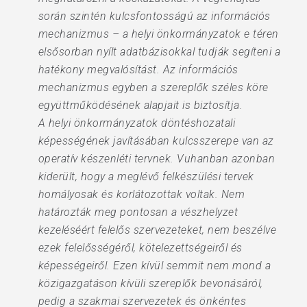
során szintén kulcsfontosságú az információs
mechanizmus – a helyi önkormányzatok e téren
elsősorban nyílt adatbázisokkal tudják segíteni a
hatékony megvalósítást. Az információs
mechanizmus egyben a szereplők széles köre
együttműködésének alapjait is biztosítja.
A helyi önkormányzatok döntéshozatali
képességének javításában kulcsszerepe van az
operatív készenléti tervnek. Vuhanban azonban
kiderült, hogy a meglévő felkészülési tervek
homályosak és korlátozottak voltak. Nem
határozták meg pontosan a vészhelyzet
kezeléséért felelős szervezeteket, nem beszélve
ezek felelősségéről, kötelezettségeiről és
képességeiről. Ezen kívül semmit nem mond a
közigazgatáson kívüli szereplők bevonásáról,
pedig a szakmai szervezetek és önkéntes