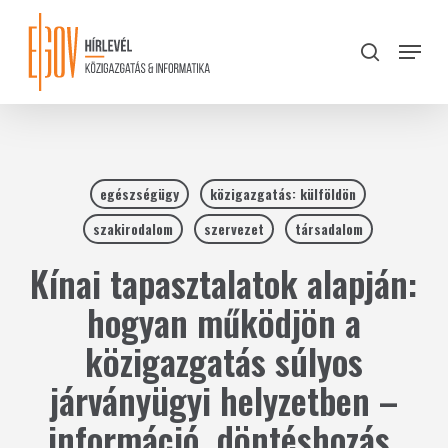
Skip
to
Menu
search
main
Close
content
Menu
egészségügy
közigazgatás: külföldön
szakirodalom
szervezet
társadalom
Kínai tapasztalatok alapján:
hogyan működjön a
közigazgatás súlyos
járványügyi helyzetben –
információ, döntéshozás,