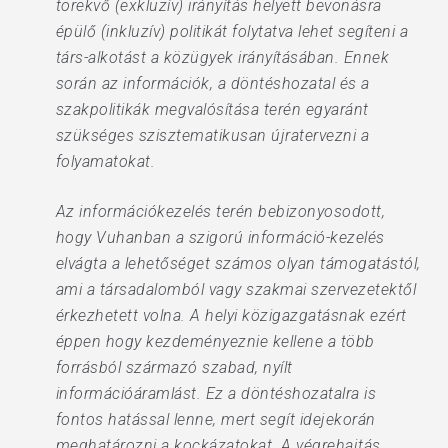
törekvő (exkluzív) irányítás helyett bevonásra
épülő (inkluzív) politikát folytatva lehet segíteni a
társ-alkotást a közügyek irányításában. Ennek
során az információk, a döntéshozatal és a
szakpolitikák megvalósítása terén egyaránt
szükséges szisztematikusan újratervezni a
folyamatokat.
Az információkezelés terén bebizonyosodott,
hogy Vuhanban a szigorú információ-kezelés
elvágta a lehetőséget számos olyan támogatástól,
ami a társadalomból vagy szakmai szervezetektől
érkezhetett volna. A helyi közigazgatásnak ezért
éppen hogy kezdeményeznie kellene a több
forrásból származó szabad, nyílt
információáramlást. Ez a döntéshozatalra is
fontos hatással lenne, mert segít idejekorán
meghatározni a kockázatokat. A végrehajtás