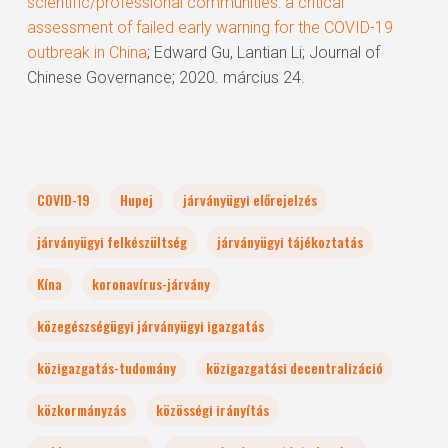
scientific/professional communities: a critical
assessment of failed early warning for the COVID-19
outbreak in China
; Edward Gu, Lantian Li; Journal of
Chinese Governance; 2020. március 24.
COVID-19
Hupej
járványügyi előrejelzés
járványügyi felkészültség
járványügyi tájékoztatás
Kína
koronavírus-járvány
közegészségügyi járványügyi igazgatás
közigazgatás-tudomány
közigazgatási decentralizáció
közkormányzás
közösségi irányítás