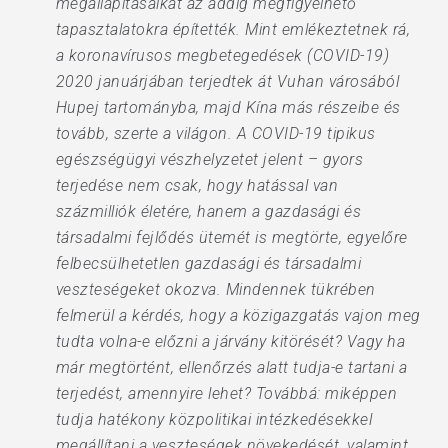
megállapításaikat az addig megfigyelhető
tapasztalatokra építették. Mint emlékeztetnek rá,
a koronavírusos megbetegedések (COVID-19)
2020 januárjában terjedtek át Vuhan városából
Hupej tartományba, majd Kína más részeibe és
tovább, szerte a világon. A COVID-19 tipikus
egészségügyi vészhelyzetet jelent – gyors
terjedése nem csak, hogy hatással van
százmilliók életére, hanem a gazdasági és
társadalmi fejlődés ütemét is megtörte, egyelőre
felbecsülhetetlen gazdasági és társadalmi
veszteségeket okozva. Mindennek tükrében
felmerül a kérdés, hogy a közigazgatás vajon meg
tudta volna-e előzni a járvány kitörését? Vagy ha
már megtörtént, ellenőrzés alatt tudja-e tartani a
terjedést, amennyire lehet? Továbbá: miképpen
tudja hatékony közpolitikai intézkedésekkel
megállítani a veszteségek növekedését, valamint