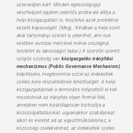
szenvedjen kárt. Minden egészségügyi
vészhelyzet egyben jelentős próba elé állítja a
helyi közigazgatást is, tesztelve azok probléma-
kezelő képességét. (Megj.: Kínában a helyi szint
akár tartományi szintet is jelenthet, ami sok
esetben európai mércével mérve országnyi
területet és lakosságot takar.) A szerzők szerint
sürgős szükség van
közigazgatás-irányítási
mechanizmus (Public Governance Mechanism)
kiépítésére, megteremtve ezzel az érdekeltek
széles köre részvételének lehetőségét. A helyi
közigazgatásnak a domináns helyzetből el kell
mozdulniuk az irányítás olyan formái felé,
amelyben nem kizárólagosan biztosítja a
közszolgáltatásokat, ugyanakkor szabályokat
alkot és keretet ad az együttműködéshez, a
közösségi cselekvéshez, az érdekeltek széles