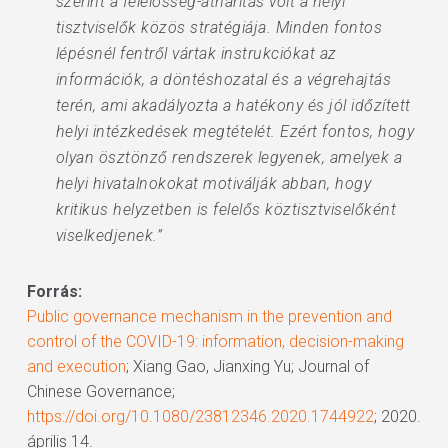
szerint a felelősség-áthárítás volt a helyi
tisztviselők közös stratégiája. Minden fontos
lépésnél fentről vártak instrukciókat az
információk, a döntéshozatal és a végrehajtás
terén, ami akadályozta a hatékony és jól időzített
helyi intézkedések megtételét. Ezért fontos, hogy
olyan ösztönző rendszerek legyenek, amelyek a
helyi hivatalnokokat motiválják abban, hogy
kritikus helyzetben is felelős köztisztviselőként
viselkedjenek.”
Forrás:
Public governance mechanism in the prevention and
control of the COVID-19: information, decision-making
and execution
; Xiang Gao, Jianxing Yu; Journal of
Chinese Governance;
https://doi.org/10.1080/23812346.2020.1744922
; 2020.
április 14.