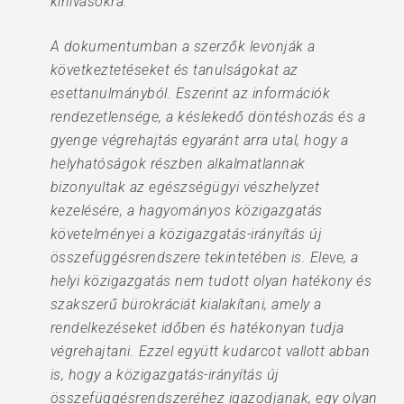
kihívásokra.
A dokumentumban a szerzők levonják a
következtetéseket és tanulságokat az
esettanulmányból. Eszerint az információk
rendezetlensége, a késlekedő döntéshozás és a
gyenge végrehajtás egyaránt arra utal, hogy a
helyhatóságok részben alkalmatlannak
bizonyultak az egészségügyi vészhelyzet
kezelésére, a hagyományos közigazgatás
követelményei a közigazgatás-irányítás új
összefüggésrendszere tekintetében is. Eleve, a
helyi közigazgatás nem tudott olyan hatékony és
szakszerű bürokráciát kialakítani, amely a
rendelkezéseket időben és hatékonyan tudja
végrehajtani. Ezzel együtt kudarcot vallott abban
is, hogy a közigazgatás-irányítás új
összefüggésrendszeréhez igazodjanak, egy olyan