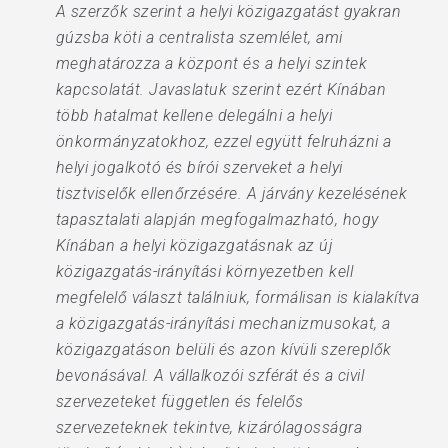
A szerzők szerint a helyi közigazgatást gyakran
gúzsba köti a centralista szemlélet, ami
meghatározza a központ és a helyi szintek
kapcsolatát. Javaslatuk szerint ezért Kínában
több hatalmat kellene delegálni a helyi
önkormányzatokhoz, ezzel együtt felruházni a
helyi jogalkotó és bírói szerveket a helyi
tisztviselők ellenőrzésére. A járvány kezelésének
tapasztalati alapján megfogalmazható, hogy
Kínában a helyi közigazgatásnak az új
közigazgatás-irányítási környezetben kell
megfelelő választ találniuk, formálisan is kialakítva
a közigazgatás-irányítási mechanizmusokat, a
közigazgatáson belüli és azon kívüli szereplők
bevonásával. A vállalkozói szférát és a civil
szervezeteket független és felelős
szervezeteknek tekintve, kizárólagosságra