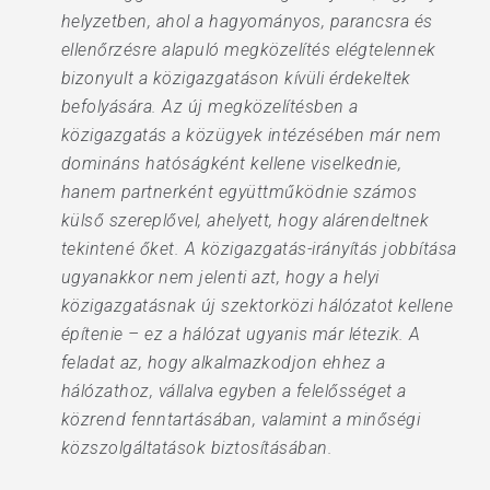
helyzetben, ahol a hagyományos, parancsra és
ellenőrzésre alapuló megközelítés elégtelennek
bizonyult a közigazgatáson kívüli érdekeltek
befolyására. Az új megközelítésben a
közigazgatás a közügyek intézésében már nem
domináns hatóságként kellene viselkednie,
hanem partnerként együttműködnie számos
külső szereplővel, ahelyett, hogy alárendeltnek
tekintené őket. A közigazgatás-irányítás jobbítása
ugyanakkor nem jelenti azt, hogy a helyi
közigazgatásnak új szektorközi hálózatot kellene
építenie – ez a hálózat ugyanis már létezik. A
feladat az, hogy alkalmazkodjon ehhez a
hálózathoz, vállalva egyben a felelősséget a
közrend fenntartásában, valamint a minőségi
közszolgáltatások biztosításában.