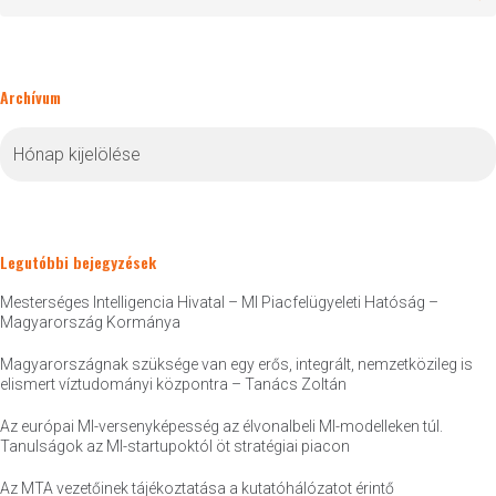
Archívum
Archívum
Legutóbbi bejegyzések
Mesterséges Intelligencia Hivatal – MI Piacfelügyeleti Hatóság –
Magyarország Kormánya
Magyarországnak szüksége van egy erős, integrált, nemzetközileg is
elismert víztudományi központra – Tanács Zoltán
Az európai MI-versenyképesség az élvonalbeli MI-modelleken túl.
Tanulságok az MI-startupoktól öt stratégiai piacon
Az MTA vezetőinek tájékoztatása a kutatóhálózatot érintő