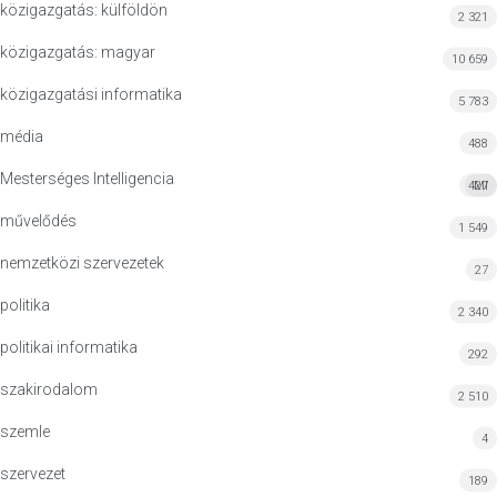
közigazgatás: külföldön
2 321
közigazgatás: magyar
10 659
közigazgatási informatika
5 783
média
488
Mesterséges Intelligencia
427
MI
művelődés
1 549
nemzetközi szervezetek
27
politika
2 340
politikai informatika
292
szakirodalom
2 510
szemle
4
szervezet
189