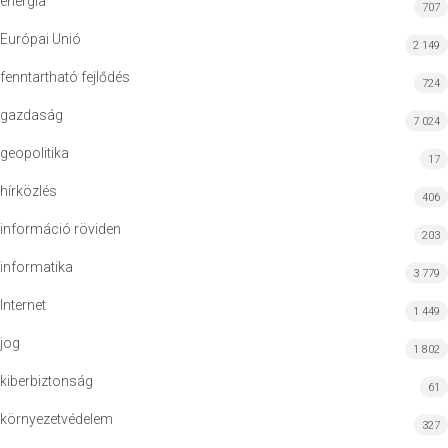
energia
707
Európai Unió
2 149
fenntartható fejlődés
724
gazdaság
7 024
geopolitika
17
hírközlés
406
információ röviden
203
informatika
3 779
Internet
1 449
jog
1 802
kiberbiztonság
61
környezetvédelem
327