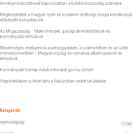
törvénymódosítással kapcsolatban a kutatói közösség számára
Megkezdődtek a magyar nyelv és irodalom érettségi vizsga korrekcióját
előkészítő konzultációk
Az MI-gazdaság – Makrotrendek, iparági átrendeződések és
kormányzási kihívások
Mesterséges intelligencia a pénzügyekben, a számvitelben és az üzleti
menedzsmentben – Magyarországi és romániai alkalmazások és
kihívások
Kormányzati honlap indult mihivatal.gov.hu címen!
Végre térképen is lehet látni a fokozottan védett területeket
Kategóriák
egészségügy
1 114