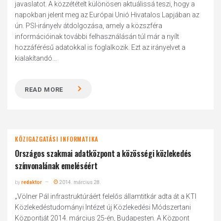
javaslatot. A közzétételt különösen aktuálissá teszi, hogy a
napokban jelent meg az Európai Unió Hivatalos Lapjában az
ún. PSI-irányelv átdolgozása, amely a közszféra
információinak további felhasználásán túl már a nyílt
hozzáférésű adatokkal is foglalkozik. Ezt az irányelvet a
kialakítandó...
READ MORE
KÖZIGAZGATÁSI INFORMATIKA
Országos szakmai adatközpont a közösségi közlekedés
színvonalának emeléséért
by
redaktor
2014. március 28.
„Völner Pál infrastruktúráért felelős államtitkár adta át a KTI
Közlekedéstudományi Intézet új Közlekedési Módszertani
Központját 2014. március 25-én, Budapesten. A Központ