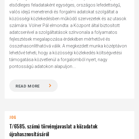
elsődleges feladataként egységes, országos lefedettségű,
valós idejű menetrendi és forgalmi adatokat szolgáltat a
közösségi közlekedésben működő szervezetek és az utasok
számára. Völner Pál elmondta: a Központ által biztosított
adatcserével a szolgáltatások színvonala a folyamatos
fejlesztések megalapozása érdekében mérhetővé és
összehasonlíthatóvá válik. A megkezdett munka középtávon
lehetővé teheti, hogy a közösségi közlekedés költségvetési
támogatása közvetlenül a forgalomból nyert, nagy
pontosságú adatokon alapuljon....
READ MORE
JOG
T/6585. számú törvényjavaslat a közadatok
újrahasznosításáról