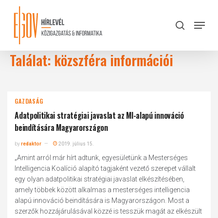
Skip
to
Menu
search
main
Close
content
Menu
Találat: közszféra információi
GAZDASÁG
Adatpolitikai stratégiai javaslat az MI-alapú innováció
beindítására Magyarországon
by
redaktor
2019. július 15.
„Amint arról már hírt adtunk, egyesületünk a Mesterséges
Intelligencia Koalíció alapító tagjaként vezető szerepet vállalt
egy olyan adatpolitikai stratégiai javaslat elkészítésében,
amely többek között alkalmas a mesterséges intelligencia
alapú innováció beindítására is Magyarországon. Most a
szerzők hozzájárulásával közzé is tesszük magát az elkészült