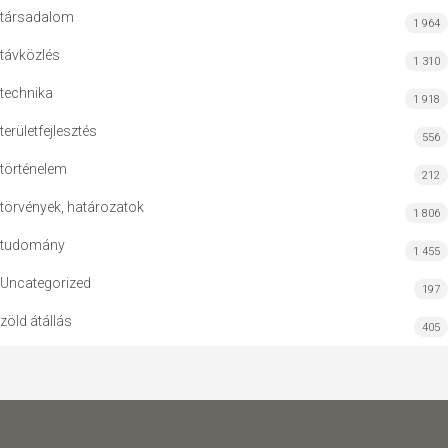
társadalom
1 964
távközlés
1 310
technika
1 918
területfejlesztés
556
történelem
212
törvények, határozatok
1 806
tudomány
1 455
Uncategorized
197
zöld átállás
405