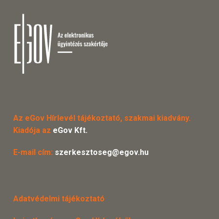
Az eGov Hírlevél tájékoztató, szakmai kiadvány.
Kiadója az
eGov Kft.
E-mail cím:
szerkesztoseg@egov.hu
Adatvédelmi tájékoztató