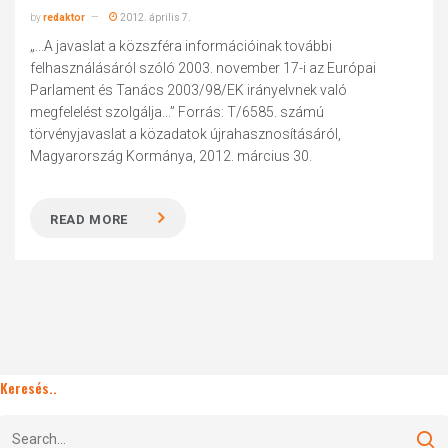
by
redaktor
2012. április 7.
„...A javaslat a közszféra információinak további
felhasználásáról szóló 2003. november 17-i az Európai
Parlament és Tanács 2003/98/EK irányelvnek való
megfelelést szolgálja...” Forrás: T/6585. számú
törvényjavaslat a közadatok újrahasznosításáról,
Magyarország Kormánya, 2012. március 30.
READ MORE
Keresés..