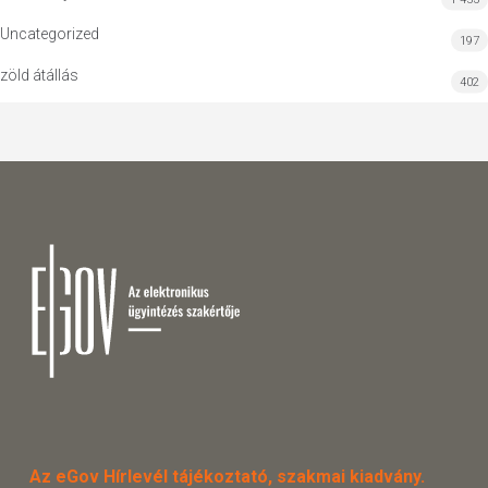
Uncategorized
197
zöld átállás
402
Az eGov Hírlevél tájékoztató, szakmai kiadvány.