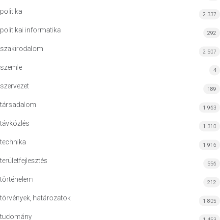
politika
2 337
politikai informatika
292
szakirodalom
2 507
szemle
4
szervezet
189
társadalom
1 963
távközlés
1 310
technika
1 916
területfejlesztés
556
történelem
212
törvények, határozatok
1 805
tudomány
1 453