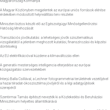
Magyarország Kormánya
A Magyar Közlönyben megjelentek az európai uniós források elérése
érdekében módosított helyreállítási terv részletei
Miniszteri biztos készíti elő az Egészségügyi Minőségellenőrzési
Hatóság létrehozását
Transzlációs jövőkutatás: a lehetséges jövők szisztematikus
vizsgálatától a jelenben meghozott kutatási, finanszírozási és képzési
döntésekig
Az EU elektrifikációval küzdene a klímaváltozás ellen
A generatív mesterséges intelligencia elterjedése az európai
közigazgatási szervezetekben
Interjú Balla Csillával, a Lechner fotogrammetriai területének vezetőjével
a hazai téradat-ökoszisztéma jövőjéről és a légi adatgyűjtések
szerepéről
Szentirmai Tamás építészt nevezték ki a Közlekedési és Beruházási
Minisztérium helyettes államtitkárává