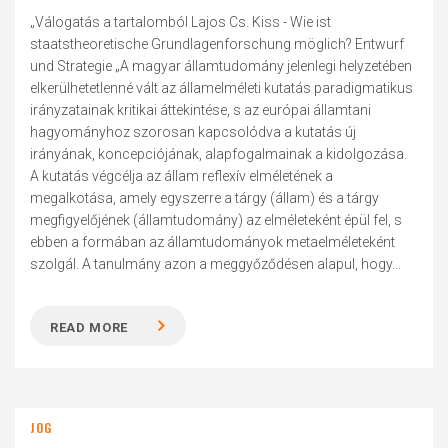
„Válogatás a tartalomból Lajos Cs. Kiss - Wie ist
staatstheoretische Grundlagenforschung möglich? Entwurf
und Strategie „A magyar államtudomány jelenlegi helyzetében
elkerülhetetlenné vált az államelméleti kutatás paradigmatikus
irányzatainak kritikai áttekintése, s az európai államtani
hagyományhoz szorosan kapcsolódva a kutatás új
irányának, koncepciójának, alapfogalmainak a kidolgozása.
A kutatás végcélja az állam reflexív elméletének a
megalkotása, amely egyszerre a tárgy (állam) és a tárgy
megfigyelőjének (államtudomány) az elméleteként épül fel, s
ebben a formában az államtudományok metaelméleteként
szolgál. A tanulmány azon a meggyőződésen alapul, hogy...
READ MORE
JOG