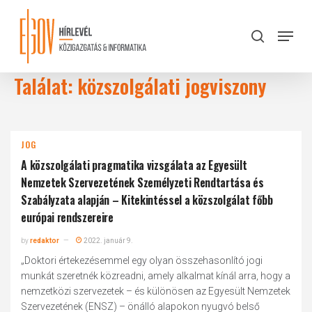
Skip
to
Menu
search
main
Close
content
Menu
Találat: közszolgálati jogviszony
JOG
A közszolgálati pragmatika vizsgálata az Egyesült
Nemzetek Szervezetének Személyzeti Rendtartása és
Szabályzata alapján – Kitekintéssel a közszolgálat főbb
európai rendszereire
by
redaktor
2022. január 9.
„Doktori értekezésemmel egy olyan összehasonlító jogi
munkát szeretnék közreadni, amely alkalmat kínál arra, hogy a
nemzetközi szervezetek – és különösen az Egyesült Nemzetek
Szervezetének (ENSZ) – önálló alapokon nyugvó belső