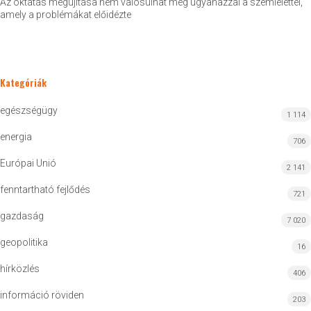
Az oktatás megújítása nem valósulhat meg ugyanazzal a szemlélettel,
amely a problémákat előidézte
Kategóriák
egészségügy
1 114
energia
706
Európai Unió
2 141
fenntartható fejlődés
721
gazdaság
7 020
geopolitika
16
hírközlés
406
információ röviden
203