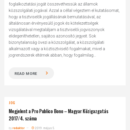
foglalkoztatási jogát összevethessük az államok
közszolgálati jogával. Azzal a céllal végeztem el kutatásomat,
hogy a tisztviselők jogállásának bemutatásával, az
általánosan érvényesülő jogok és kötelezettségek
vizsgálatával megtaláljam a tisztviselői jogviszonyok
elidegeníthetetlen, sajátos azonosító jegyeit. Sok
bizonytalanság övezi a közszolgálat, a közszolgálati
alkalmazott vagy a köztisztviselő fogalmakat, mivel a
jogrendszerek eltérnek abban, hogy fogalmilag...
READ MORE
JOG
Megjelent a Pro Publico Bono – Magyar Közigazgatás
2017/4. száma
by
redaktor
2019. május 5.