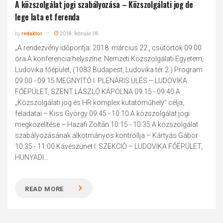
A közszolgálat jogi szabályozása – Közszolgálati jog de
lege lata et ferenda
by
redaktor
2018. február 18.
„A rendezvény időpontja: 2018. március 22., csütörtök 09:00
óra A konferencia helyszíne: Nemzeti Közszolgálati Egyetem,
Ludovika főépület, (1083 Budapest, Ludovika tér 2.) Program
09:00 - 09:15 MEGNYITÓ I. PLENÁRIS ÜLÉS – LUDOVIKA
FŐÉPÜLET, SZENT LÁSZLÓ KÁPOLNA 09:15 - 09:40 A
„Közszolgálati jog és HR komplex kutatóműhely” célja,
feladatai – Kiss György 09:45 - 10:10 A közszolgálat jogi
megközelítése – Hazafi Zoltán 10:15 - 10:35 A közszolgálat
szabályozásának alkotmányos kontrollja – Kártyás Gábor
10:35 - 11:00 Kávészünet I. SZEKCIÓ – LUDOVIKA FŐÉPÜLET,
HUNYADI...
READ MORE