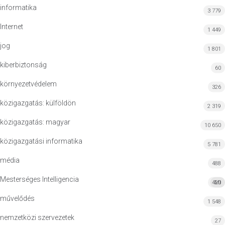
informatika
3 779
Internet
1 449
jog
1 801
kiberbiztonság
60
környezetvédelem
326
közigazgatás: külföldön
2 319
közigazgatás: magyar
10 650
közigazgatási informatika
5 781
média
488
Mesterséges Intelligencia
420
MI
művelődés
1 548
nemzetközi szervezetek
27