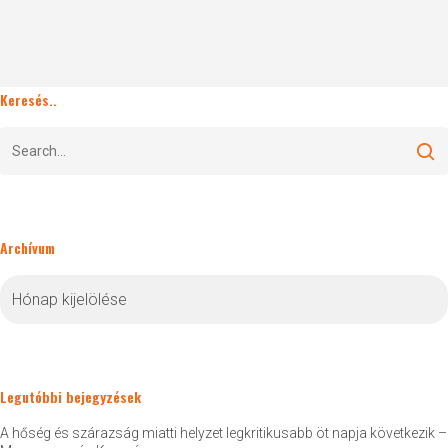
Keresés..
Archívum
Archívum
Legutóbbi bejegyzések
A hőség és szárazság miatti helyzet legkritikusabb öt napja következik –