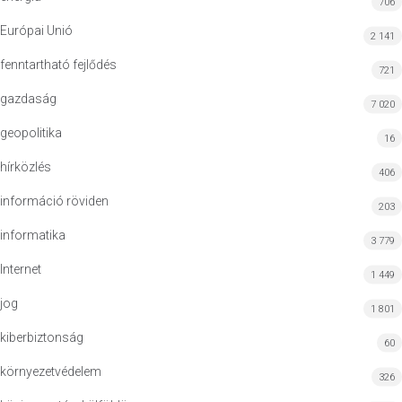
706
Európai Unió
2 141
fenntartható fejlődés
721
gazdaság
7 020
geopolitika
16
hírközlés
406
információ röviden
203
informatika
3 779
Internet
1 449
jog
1 801
kiberbiztonság
60
környezetvédelem
326