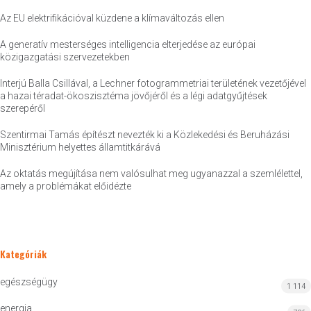
Az EU elektrifikációval küzdene a klímaváltozás ellen
A generatív mesterséges intelligencia elterjedése az európai
közigazgatási szervezetekben
Interjú Balla Csillával, a Lechner fotogrammetriai területének vezetőjével
a hazai téradat-ökoszisztéma jövőjéről és a légi adatgyűjtések
szerepéről
Szentirmai Tamás építészt nevezték ki a Közlekedési és Beruházási
Minisztérium helyettes államtitkárává
Az oktatás megújítása nem valósulhat meg ugyanazzal a szemlélettel,
amely a problémákat előidézte
Kategóriák
egészségügy
1 114
energia