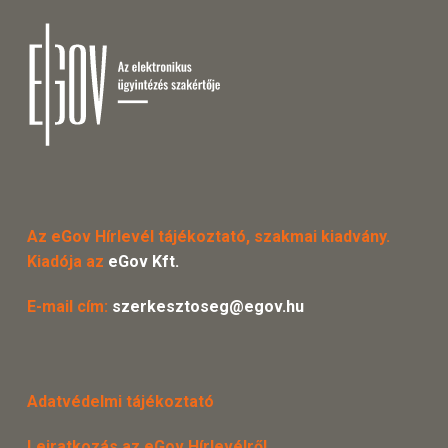
Az eGov Hírlevél tájékoztató, szakmai kiadvány.
Kiadója az
eGov Kft.
E-mail cím:
szerkesztoseg@egov.hu
Adatvédelmi tájékoztató
Leiratkozás az eGov Hírlevélről