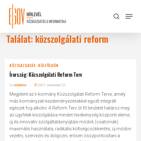
Skip
to
Menu
search
main
Close
content
Menu
Találat: közszolgálati reform
KÖZIGAZGATÁS: KÜLFÖLDÖN
Írország: Közszolgálati Reform Terv
by
redaktor
2011. november 27.
Megjelent az ír kormány Közszolgálati Reform Terve, amely
más kormányzati kezdeményezésekkel együtt integrált
egészet fog alkotni. A Reform Terv öt fő területet határoz meg:
az ügyfelek kiszolgálása minden tevékenység központi eleme;
új és innovatív szolgáltatásnyújtási módok (csatornák)
maximális használata; radikális költségcsökkentés; új módon
vezetni, szervezni és dolgozni; erősen összpontosítani a