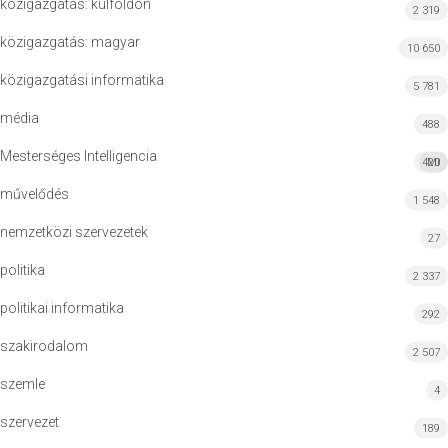
közigazgatás: külföldön
2 319
közigazgatás: magyar
10 650
közigazgatási informatika
5 781
média
488
Mesterséges Intelligencia
420
MI
művelődés
1 548
nemzetközi szervezetek
27
politika
2 337
politikai informatika
292
szakirodalom
2 507
szemle
4
szervezet
189