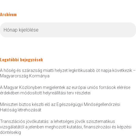
Archívum
Archívum
Legutóbbi bejegyzések
A hőség és szárazság miatti helyzet legkritikusabb öt napja következik –
Magyarország Kormánya
A Magyar Közlönyben megjelentek az európai uniós források elérése
érdekében módosított helyreállítási terv részletei
Miniszteri biztos készíti elő az Egészségügyi Minőségellenőrzési
Hatóság létrehozását
Transzlációs jövőkutatás: a lehetséges jövők szisztematikus
vizsgálatától a jelenben meghozott kutatási, finanszírozási és képzési
döntésekig