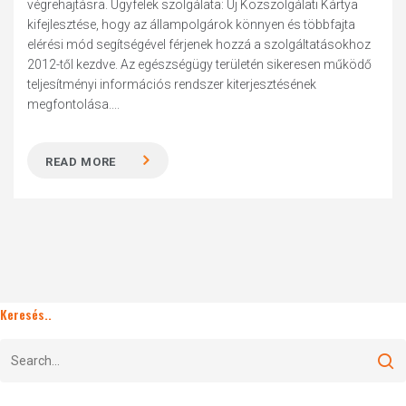
végrehajtásra. Ügyfelek szolgálata: Új Közszolgálati Kártya
kifejlesztése, hogy az állampolgárok könnyen és többfajta
elérési mód segítségével férjenek hozzá a szolgáltatásokhoz
2012-től kezdve. Az egészségügy területén sikeresen működő
teljesítményi információs rendszer kiterjesztésének
megfontolása....
READ MORE
Keresés..