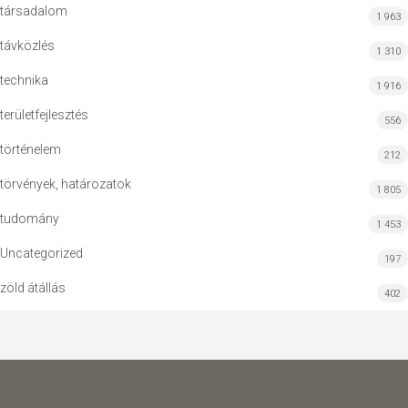
társadalom
1 963
távközlés
1 310
technika
1 916
területfejlesztés
556
történelem
212
törvények, határozatok
1 805
tudomány
1 453
Uncategorized
197
zöld átállás
402