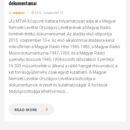
dokumentumai
by
redaktor
2015. szeptember 13.
„Az MTVA Központi Irattára folyamatosan adja át a Magyar
Nemzeti Levéltár Országos Levéltárának a Magyar Rádió
történeti értékű dokumentumait. Az átadás első időpontja
2015. szeptember 10-e. Az első alkalommal átadásra kerül
mikrofilmen a Magyar Rádió Hírei 1945-1983, a Magyar Rádió
Műsordokumentumai 1947-1959, és a Magyar Rádió
személyi dossziéi 1945-1958 közötti időszakból. Ezenfelül
16.300 műsorboríték is átkerül a rádió hangarchívumából, a
két forrásgyűjtemény csak együtt kutatható. A Magyar
Nemzeti Levéltár Országos Levéltára biztosítja a
dokumentumok őrzését és kutathatóságát. A források
feldolgozottsága lehetővé teszi,...
READ MORE