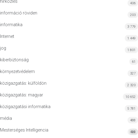
hírközlés
406
információ röviden
203
informatika
3 779
Internet
1 449
jog
1 801
kiberbiztonság
61
környezetvédelem
327
közigazgatás: külföldön
2 320
közigazgatás: magyar
10 652
közigazgatási informatika
5 781
média
488
Mesterséges Intelligencia
422
MI