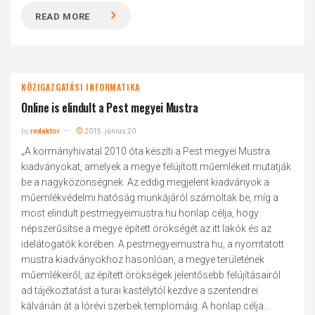
READ MORE
KÖZIGAZGATÁSI INFORMATIKA
Online is elindult a Pest megyei Mustra
by
redaktor
2015. június 20.
„A kormányhivatal 2010 óta készíti a Pest megyei Mustra
kiadványokat, amelyek a megye felújított műemlékeit mutatják
be a nagyközönségnek. Az eddig megjelent kiadványok a
műemlékvédelmi hatóság munkájáról számoltak be, míg a
most elindult pestmegyeimustra.hu honlap célja, hogy
népszerűsítse a megye épített örökségét az itt lakók és az
idelátogatók körében. A pestmegyeimustra.hu, a nyomtatott
mustra kiadványokhoz hasonlóan, a megye területének
műemlékeiről, az épített örökségek jelentősebb felújításairól
ad tájékoztatást a turai kastélytól kezdve a szentendrei
kálvárián át a lórévi szerbek templomáig. A honlap célja...