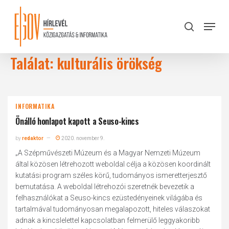
Skip
to
Menu
search
main
Close
content
Menu
Találat: kulturális örökség
INFORMATIKA
Önálló honlapot kapott a Seuso-kincs
by
redaktor
2020. november 9.
„A Szépművészeti Múzeum és a Magyar Nemzeti Múzeum
által közösen létrehozott weboldal célja a közösen koordinált
kutatási program széles körű, tudományos ismeretterjesztő
bemutatása. A weboldal létrehozói szeretnék bevezetik a
felhasználókat a Seuso-kincs ezüstedényeinek világába és
tartalmával tudományosan megalapozott, hiteles válaszokat
adnak a kincslelettel kapcsolatban felmerülő leggyakoribb