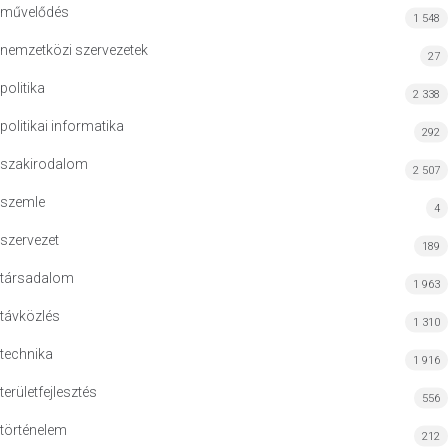
művelődés
1 548
nemzetközi szervezetek
27
politika
2 338
politikai informatika
292
szakirodalom
2 507
szemle
4
szervezet
189
társadalom
1 963
távközlés
1 310
technika
1 916
területfejlesztés
556
történelem
212