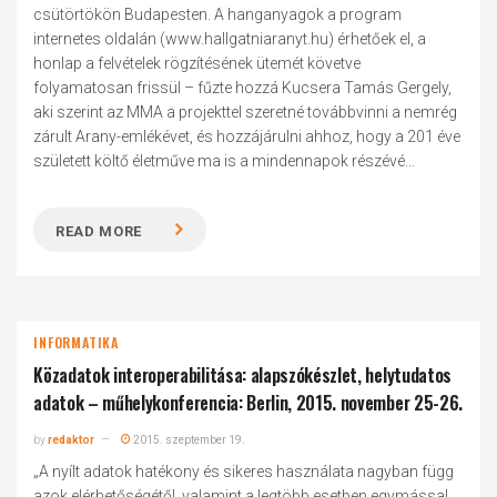
csütörtökön Budapesten. A hanganyagok a program
internetes oldalán (www.hallgatniaranyt.hu) érhetőek el, a
honlap a felvételek rögzítésének ütemét követve
folyamatosan frissül – fűzte hozzá Kucsera Tamás Gergely,
aki szerint az MMA a projekttel szeretné továbbvinni a nemrég
zárult Arany-emlékévet, és hozzájárulni ahhoz, hogy a 201 éve
született költő életműve ma is a mindennapok részévé...
READ MORE
INFORMATIKA
Közadatok interoperabilitása: alapszókészlet, helytudatos
adatok – műhelykonferencia: Berlin, 2015. november 25-26.
by
redaktor
2015. szeptember 19.
„A nyílt adatok hatékony és sikeres használata nagyban függ
azok elérhetőségétől, valamint a legtöbb esetben egymással