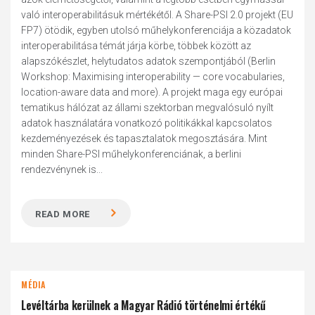
való interoperabilitásuk mértékétől. A Share-PSI 2.0 projekt (EU
FP7) ötödik, egyben utolsó műhelykonferenciája a közadatok
interoperabilitása témát járja körbe, többek között az
alapszókészlet, helytudatos adatok szempontjából (Berlin
Workshop: Maximising interoperability — core vocabularies,
location-aware data and more). A projekt maga egy európai
tematikus hálózat az állami szektorban megvalósuló nyílt
adatok használatára vonatkozó politikákkal kapcsolatos
kezdeményezések és tapasztalatok megosztására. Mint
minden Share-PSI műhelykonferenciának, a berlini
rendezvénynek is...
READ MORE
MÉDIA
Levéltárba kerülnek a Magyar Rádió történelmi értékű