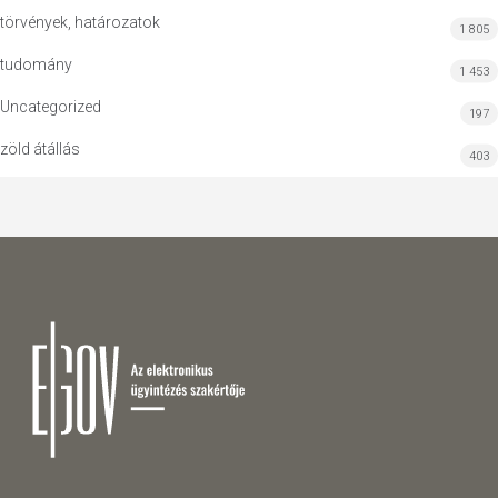
törvények, határozatok
1 805
tudomány
1 453
Uncategorized
197
zöld átállás
403