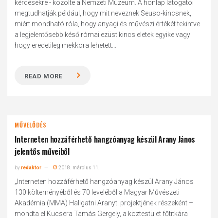
kérdésekre - közölte a Nemzeti Múzeum. A honlap látogatói
megtudhatják például, hogy mit neveznek Seuso-kincsnek,
miért mondható róla, hogy anyagi és művészi értékét tekintve
a legjelentősebb késő római ezüst kincsleletek egyike vagy
hogy eredetileg mekkora lehetett...
READ MORE
MŰVELŐDÉS
Interneten hozzáférhető hangzóanyag készül Arany János
jelentős műveiből
by
redaktor
2018. március 11.
„Interneten hozzáférhető hangzóanyag készül Arany János
130 költeményéből és 70 leveléből a Magyar Művészeti
Akadémia (MMA) Hallgatni Aranyt! projektjének részeként –
mondta el Kucsera Tamás Gergely, a köztestület főtitkára