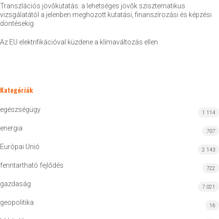
Transzlációs jövőkutatás: a lehetséges jövők szisztematikus
vizsgálatától a jelenben meghozott kutatási, finanszírozási és képzési
döntésekig
Az EU elektrifikációval küzdene a klímaváltozás ellen
Kategóriák
egészségügy
1 114
energia
707
Európai Unió
2 143
fenntartható fejlődés
722
gazdaság
7 021
geopolitika
16