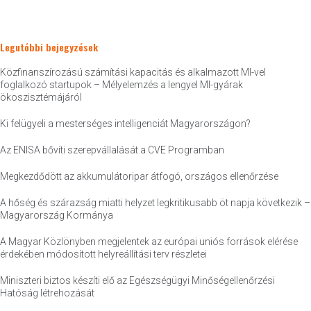
Legutóbbi bejegyzések
Közfinanszírozású számítási kapacitás és alkalmazott MI-vel
foglalkozó startupok – Mélyelemzés a lengyel MI-gyárak
ökoszisztémájáról
Ki felügyeli a mesterséges intelligenciát Magyarországon?
Az ENISA bővíti szerepvállalását a CVE Programban
Megkezdődött az akkumulátoripar átfogó, országos ellenőrzése
A hőség és szárazság miatti helyzet legkritikusabb öt napja következik –
Magyarország Kormánya
A Magyar Közlönyben megjelentek az európai uniós források elérése
érdekében módosított helyreállítási terv részletei
Miniszteri biztos készíti elő az Egészségügyi Minőségellenőrzési
Hatóság létrehozását