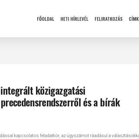
FŐOLDAL
HETI HÍRLEVÉL
FELIRATKOZÁS
CÍMK
integrált közigazgatási
t precedensrendszerről és a bírák
skodással kapcsolatos feladatkör, az ügyszámot ráadásul a választásokk