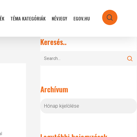
ÉK
TÉMA KATEGÓRIÁK
NÉVJEGY
EGOV.HU
search
Keresés..
Archívum
Archívum
al
Legutóbbi bejegyzések