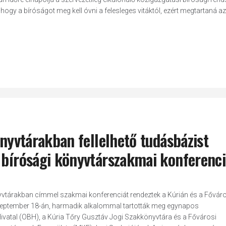
 hogy a bíróságot meg kell óvni a felesleges vitáktól, ezért megtartaná az
önyvtárakban fellelhető tudásbázist
– bírósági könyvtárszakmai konferenci
yvtárakban címmel szakmai konferenciát rendeztek a Kúrián és a Főváro
szeptember 18-án, harmadik alkalommal tartották meg egynapos
ivatal (OBH), a Kúria Tőry Gusztáv Jogi Szakkönyvtára és a Fővárosi