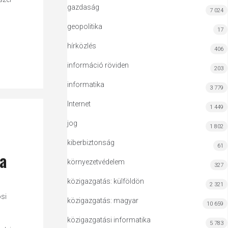
gazdaság
7 024
geopolitika
17
hírközlés
406
információ röviden
203
informatika
3 779
Internet
1 449
jog
1 802
kiberbiztonság
61
a
környezetvédelem
327
közigazgatás: külföldön
2 321
si
közigazgatás: magyar
10 659
közigazgatási informatika
5 783