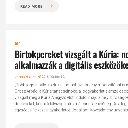
READ MORE
JOG
Birtokpereket vizsgált a Kúria: 
alkalmazzák a digitális eszközök
by
redaktor
2018. június 10.
„Több jogszabály, köztük a társasházi törvény módosítását is 
Orosz Árpád, a Kúria tanácselnöke, a joggyakorlat-elemző csopo
vizsgált meg a Kúria A jegyző előtt induló, majd a helyi bírósá
döntéseket, kúriai felülvizsgálatra már nincs lehetőség. De a l
egységes ítélkezési gyakorlatot. Jogállami követelmény ugyanis