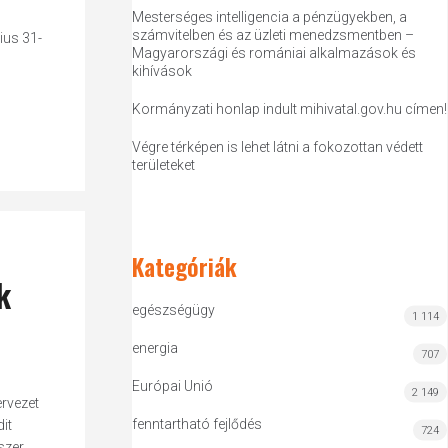
Mesterséges intelligencia a pénzügyekben, a
számvitelben és az üzleti menedzsmentben –
ius 31-
Magyarországi és romániai alkalmazások és
kihívások
Kormányzati honlap indult mihivatal.gov.hu címen!
Végre térképen is lehet látni a fokozottan védett
területeket
Kategóriák
k
egészségügy
1 114
energia
707
Európai Unió
2 149
ervezet
fenntartható fejlődés
it
724
szer