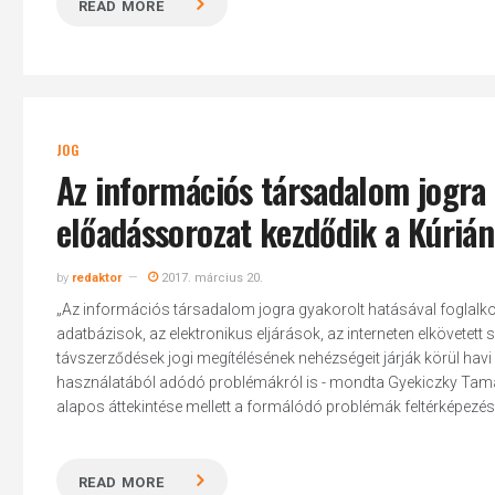
READ MORE
JOG
Az információs társadalom jogra 
előadássorozat kezdődik a Kúrián
by
redaktor
2017. március 20.
„Az információs társadalom jogra gyakorolt hatásával foglalko
adatbázisok, az elektronikus eljárások, az interneten elkövetett 
távszerződések jogi megítélésének nehézségeit járják körül havi 
használatából adódó problémákról is - mondta Gyekiczky Tamás
alapos áttekintése mellett a formálódó problémák feltérképezés
READ MORE