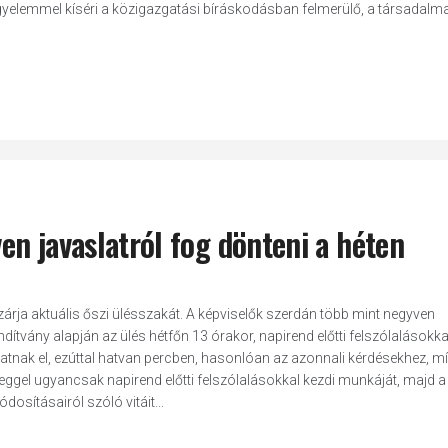
igyelemmel kíséri a közigazgatási bíráskodásban felmerülő, a társadalmat,
n javaslatról fog dönteni a héten
árja aktuális őszi ülésszakát. A képviselők szerdán több mint negyven
dítvány alapján az ülés hétfőn 13 órakor, napirend előtti felszólalásokka
hatnak el, ezúttal hatvan percben, hasonlóan az azonnali kérdésekhez, mí
reggel ugyancsak napirend előtti felszólalásokkal kezdi munkáját, majd
dosításairól szóló vitáit...