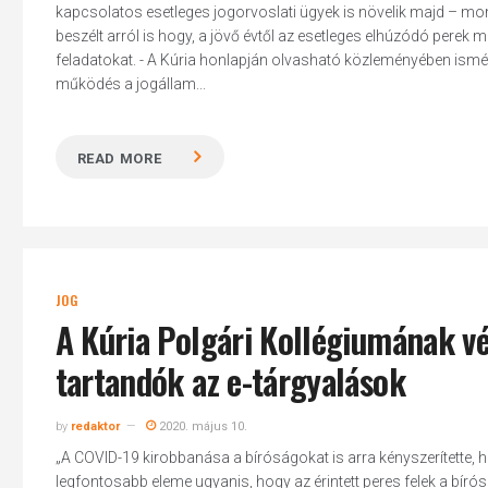
kapcsolatos esetleges jogorvoslati ügyek is növelik majd – mo
beszélt arról is hogy, a jövő évtől az esetleges elhúzódó perek
feladatokat. - A Kúria honlapján olvasható közleményében ismétel
működés a jogállam...
READ MORE
JOG
A Kúria Polgári Kollégiumának v
tartandók az e-tárgyalások
by
redaktor
2020. május 10.
Hit enter to search or ESC to close
„A COVID-19 kirobbanása a bíróságokat is arra kényszerítette, 
legfontosabb eleme ugyanis, hogy az érintett peres felek a bír