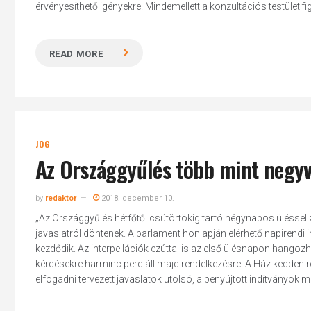
érvényesíthető igényekre. Mindemellett a konzultációs testület f
READ MORE
JOG
Az Országgyűlés több mint negyve
by
redaktor
2018. december 10.
„Az Országgyűlés hétfőtől csütörtökig tartó négynapos üléssel z
javaslatról döntenek. A parlament honlapján elérhető napirendi in
kezdődik. Az interpellációk ezúttal is az első ülésnapon hangoz
kérdésekre harminc perc áll majd rendelkezésre. A Ház kedden 
elfogadni tervezett javaslatok utolsó, a benyújtott indítványok mó