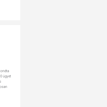
mondta
00 ügyet
s
gosan