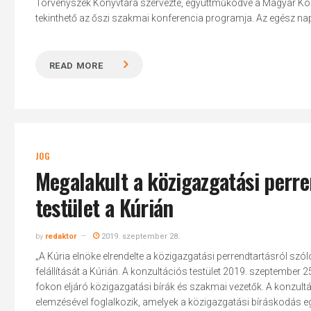
Törvényszék Könyvtára szervezte, együttműködve a Magyar Kö
tekinthető az őszi szakmai konferencia programja. Az egész nap
READ MORE
JOG
Megalakult a közigazgatási perre
testület a Kúrián
by
redaktor
2019. szeptember 28.
„A Kúria elnöke elrendelte a közigazgatási perrendtartásról szól
felállítását a Kúrián. A konzultációs testület 2019. szeptember 25
fokon eljáró közigazgatási bírák és szakmai vezetők. A konzultá
elemzésével foglalkozik, amelyek a közigazgatási bíráskodás 