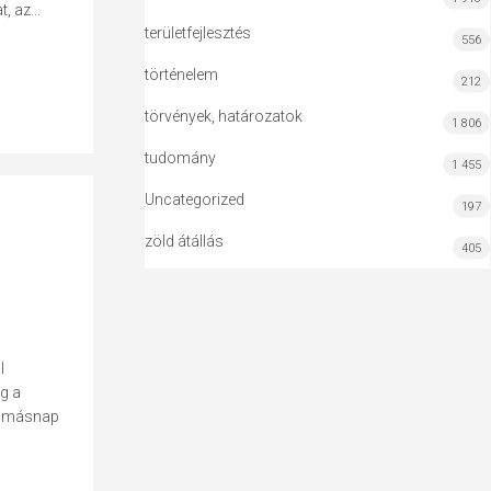
 az...
területfejlesztés
556
történelem
212
törvények, határozatok
1 806
tudomány
1 455
Uncategorized
197
zöld átállás
405
l
g a
 a másnap