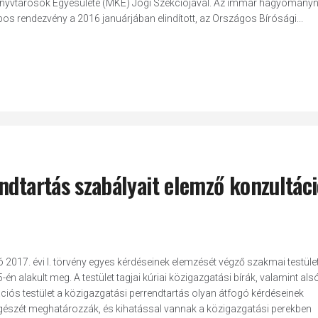
nyvtárosok Egyesülete (MKE) Jogi Szekciójával. Az immár hagyományn
os rendezvény a 2016 januárjában elindított, az Országos Bírósági...
ndtartás szabályait elemző konzultác
ó 2017. évi I. törvény egyes kérdéseinek elemzését végző szakmai testüle
-én alakult meg. A testület tagjai kúriai közigazgatási bírák, valamint al
ciós testület a közigazgatási perrendtartás olyan átfogó kérdéseinek
egészét meghatározzák, és kihatással vannak a közigazgatási perekben