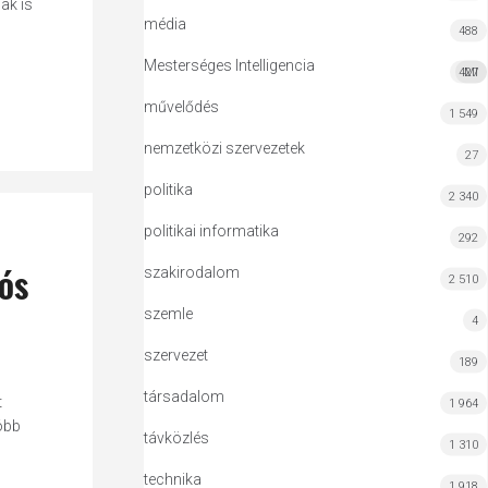
ak is
média
488
Mesterséges Intelligencia
427
MI
művelődés
1 549
nemzetközi szervezetek
27
politika
2 340
politikai informatika
292
iós
szakirodalom
2 510
szemle
4
szervezet
189
társadalom
t
1 964
sóbb
távközlés
1 310
technika
1 918