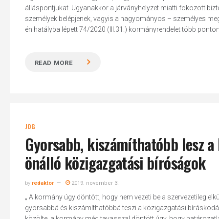
álláspontjukat. Ugyanakkor a járványhelyzet miatti fokozott biz
személyek belépjenek, vagyis a hagyományos – személyes megjel
én hatályba lépett 74/2020 (III.31.) kormányrendelet több ponton m
READ MORE
JOG
Gyorsabb, kiszámíthatóbb lesz a 
önálló közigazgatási bíróságok
by
redaktor
2019. november 3.
„ A kormány úgy döntött, hogy nem vezeti be a szervezetileg el
gyorsabbá és kiszámíthatóbbá teszi a közigazgatási bíráskodás
közölte, a kormány még tavasszal döntött úgy, hogy határozatlan