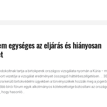
nem egységes az eljárás és hiányosan
et
indokoltnak tartja a birtokperek országos vizsgálata nyomán a Kúria – 
rt vezetője a vizsgálat eredményeit összegző háttérbeszélgetésen. ... 3
gokra kerülő birtokvédelmi ügyekben a törvényszékek hozzák meg a jogerő
egfőbb bírói fórum egyik alkotmányos kötelezettsége biztosítani az orszá
, hogy hasonló...