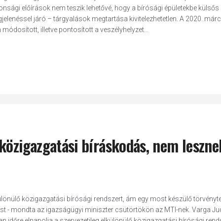
tonsági előírások nem teszik lehetővé, hogy a bírósági épületekbe külsős
enéssel járó – tárgyalások megtartása kivitelezhetetlen. A 2020. márc
ódosított, illetve pontosított a veszélyhelyzet...
közigazgatási bíráskodás, nem leszne
különülő közigazgatási bírósági rendszert, ám egy most készülő törvényt
t - mondta az igazságügyi miniszter csütörtökön az MTI-nek. Varga Jud
 időre elnapolja a szervezetileg elkülönülő közigazgatási bírósági rend