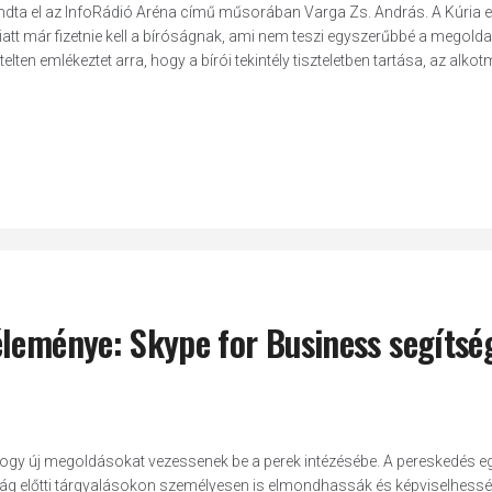
ndta el az InfoRádió Aréna című műsorában Varga Zs. András. A Kúria 
 miatt már fizetnie kell a bíróságnak, ami nem teszi egyszerűbbé a megold
ten emlékeztet arra, hogy a bírói tekintély tiszteletben tartása, az alk
éleménye: Skype for Business segítsé
hogy új megoldásokat vezessenek be a perek intézésébe. A pereskedés e
óság előtti tárgyalásokon személyesen is elmondhassák és képviselhessé