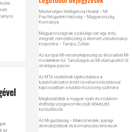
elnöke
andó
Mesterséges Intelligencia Hivatal – MI
otmányos
Piacfelügyeleti Hatóság – Magyarország
Kormánya
Magyarországnak szüksége van egy erős,
integrált, nemzetközileg is elismert víztudományi
központra – Tanács Zoltán
Az európai MI-versenyképesség az élvonalbeli MI-
modelleken túl. Tanulságok az MI-startupoktól öt
stratégiai piacon
Az MTA vezetőinek tájékoztatása a
kutatóhálózatot érintő törvénymódosítással
gével
kapcsolatban a kutatói közösség számára
Megkezdődtek a magyar nyelv és irodalom
érettségi vizsga korrekcióját előkészítő
konzultációk
Az MI-gazdaság – Makrotrendek, iparági
gyik
átrendeződések és kormányzási kihívások
k az