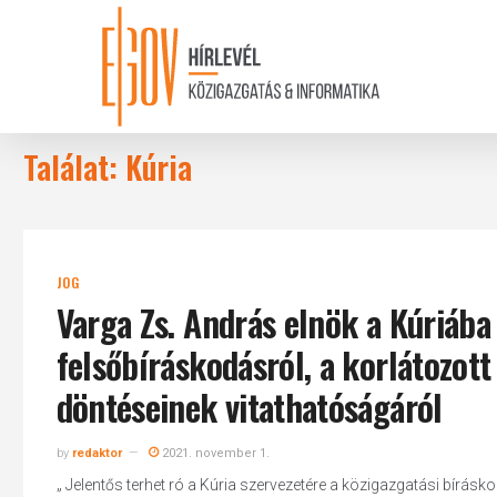
Skip
to
main
content
Találat: Kúria
JOG
Varga Zs. András elnök a Kúriába 
felsőbíráskodásról, a korlátozot
döntéseinek vitathatóságáról
by
redaktor
2021. november 1.
„ Jelentős terhet ró a Kúria szervezetére a közigazgatási bírá