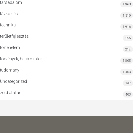
társadalom
1 963
távközlés
1 310
technika
1 916
területfejlesztés
556
történelem
212
törvények, határozatok
1 805
tudomány
1 453
Uncategorized
197
zöld átállás
403