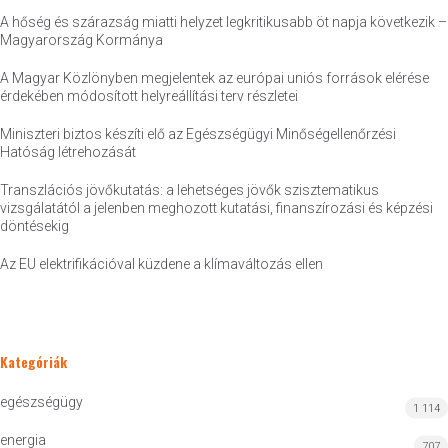
A hőség és szárazság miatti helyzet legkritikusabb öt napja következik –
Magyarország Kormánya
A Magyar Közlönyben megjelentek az európai uniós források elérése
érdekében módosított helyreállítási terv részletei
Miniszteri biztos készíti elő az Egészségügyi Minőségellenőrzési
Hatóság létrehozását
Transzlációs jövőkutatás: a lehetséges jövők szisztematikus
vizsgálatától a jelenben meghozott kutatási, finanszírozási és képzési
döntésekig
Az EU elektrifikációval küzdene a klímaváltozás ellen
Kategóriák
egészségügy
1 114
energia
707