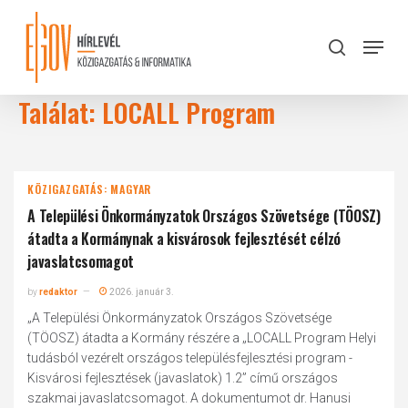
Skip
to
Menu
search
main
Close
content
Menu
Találat: LOCALL Program
KÖZIGAZGATÁS: MAGYAR
A Települési Önkormányzatok Országos Szövetsége (TÖOSZ)
átadta a Kormánynak a kisvárosok fejlesztését célzó
javaslatcsomagot
by
redaktor
2026. január 3.
„A Települési Önkormányzatok Országos Szövetsége
(TÖOSZ) átadta a Kormány részére a „LOCALL Program Helyi
tudásból vezérelt országos településfejlesztési program -
Kisvárosi fejlesztések (javaslatok) 1.2” című országos
szakmai javaslatcsomagot. A dokumentumot dr. Hanusi