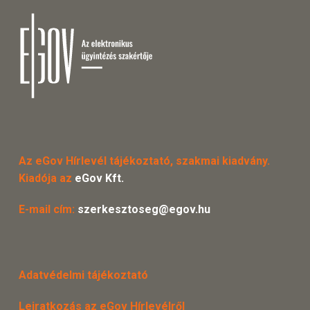
Az eGov Hírlevél tájékoztató, szakmai kiadvány.
Kiadója az
eGov Kft.
E-mail cím:
szerkesztoseg@egov.hu
Adatvédelmi tájékoztató
Leiratkozás az eGov Hírlevélről