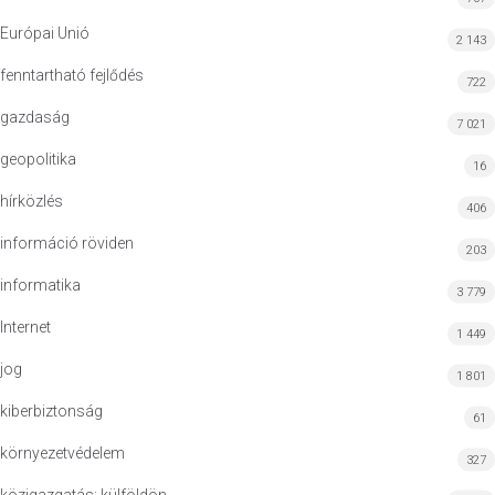
Európai Unió
2 143
fenntartható fejlődés
722
gazdaság
7 021
geopolitika
16
hírközlés
406
információ röviden
203
informatika
3 779
Internet
1 449
jog
1 801
kiberbiztonság
61
környezetvédelem
327