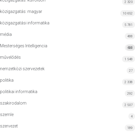
közigazgatás: külföldön
2 320
közigazgatás: magyar
10 652
közigazgatási informatika
5 781
média
488
Mesterséges Intelligencia
422
MI
művelődés
1 548
nemzetközi szervezetek
27
politika
2 338
politikai informatika
292
szakirodalom
2 507
szemle
4
szervezet
189