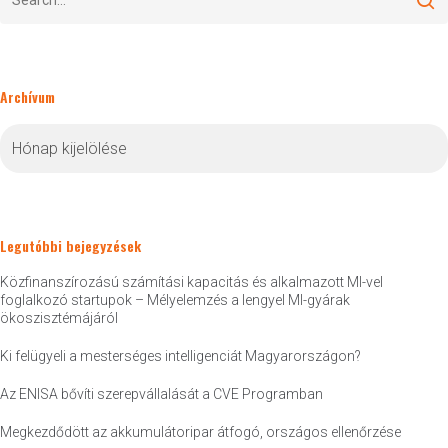
Archívum
Archívum
Legutóbbi bejegyzések
Közfinanszírozású számítási kapacitás és alkalmazott MI-vel
foglalkozó startupok – Mélyelemzés a lengyel MI-gyárak
ökoszisztémájáról
Ki felügyeli a mesterséges intelligenciát Magyarországon?
Az ENISA bővíti szerepvállalását a CVE Programban
Megkezdődött az akkumulátoripar átfogó, országos ellenőrzése