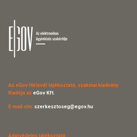
Az eGov Hírlevél tájékoztató, szakmai kiadvány.
Kiadója az
eGov Kft.
E-mail cím:
szerkesztoseg@egov.hu
Adatvédelmi tájékoztató