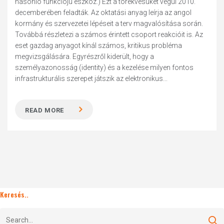
hasonló funkciójú eszköz.) Ezt a törekvésüket végül 2010.
decemberében feladták. Az oktatási anyag leírja az angol
kormány és szervezetei lépéseit a terv magvalósítása során.
Továbbá részletezi a számos érintett csoport reakcióit is. Az
eset gazdag anyagot kínál számos, kritikus probléma
megvizsgálására. Egyrészről kiderült, hogy a
személyazonosság (identity) és a kezelése milyen fontos
infrastrukturális szerepet játszik az elektronikus...
READ MORE
Keresés..