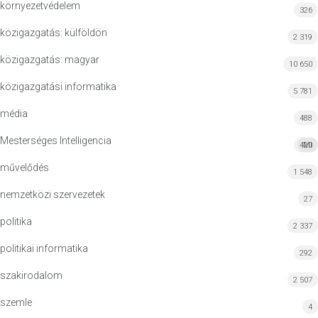
környezetvédelem
326
közigazgatás: külföldön
2 319
közigazgatás: magyar
10 650
közigazgatási informatika
5 781
média
488
Mesterséges Intelligencia
420
MI
művelődés
1 548
nemzetközi szervezetek
27
politika
2 337
politikai informatika
292
szakirodalom
2 507
szemle
4