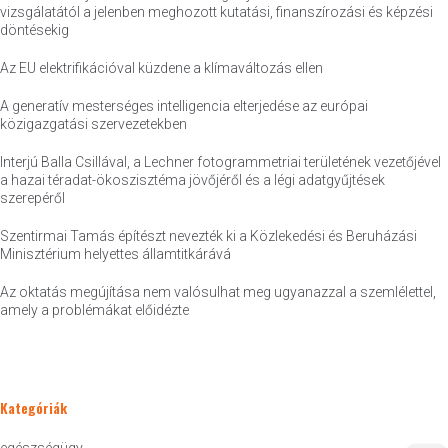
vizsgálatától a jelenben meghozott kutatási, finanszírozási és képzési
döntésekig
Az EU elektrifikációval küzdene a klímaváltozás ellen
A generatív mesterséges intelligencia elterjedése az európai
közigazgatási szervezetekben
Interjú Balla Csillával, a Lechner fotogrammetriai területének vezetőjével
a hazai téradat-ökoszisztéma jövőjéről és a légi adatgyűjtések
szerepéről
Szentirmai Tamás építészt nevezték ki a Közlekedési és Beruházási
Minisztérium helyettes államtitkárává
Az oktatás megújítása nem valósulhat meg ugyanazzal a szemlélettel,
amely a problémákat előidézte
Kategóriák