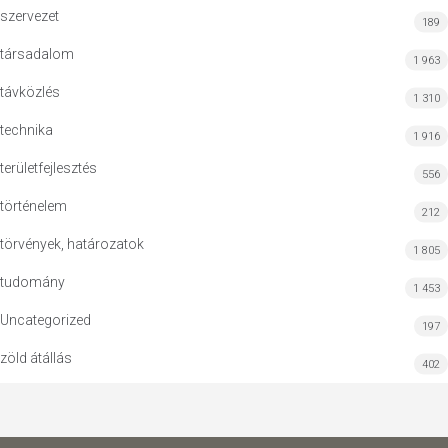
szervezet
189
társadalom
1 963
távközlés
1 310
technika
1 916
területfejlesztés
556
történelem
212
törvények, határozatok
1 805
tudomány
1 453
Uncategorized
197
zöld átállás
402