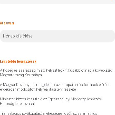
Archívum
Archívum
Legutóbbi bejegyzések
A hőség és szárazság miatti helyzet legkritikusabb öt napja következik –
Magyarország Kormánya
A Magyar Közlönyben megjelentek az európai uniós források elérése
érdekében módosított helyreállítási terv részletei
Miniszteri biztos készíti elő az Egészségügyi Minőségellenőrzési
Hatóság létrehozását
Transzlációs jövőkutatás: a lehetséges jövők szisztematikus