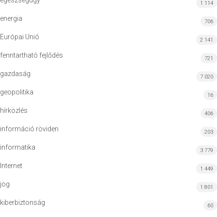
egészségügy
1 114
energia
706
Európai Unió
2 141
fenntartható fejlődés
721
gazdaság
7 020
geopolitika
16
hírközlés
406
információ röviden
203
informatika
3 779
Internet
1 449
jog
1 801
kiberbiztonság
60