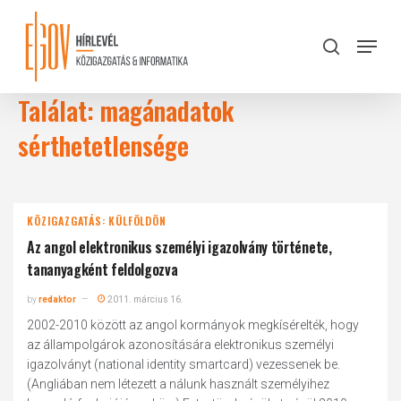
Skip
to
Menu
search
main
Close
content
Menu
Találat: magánadatok
sérthetetlensége
KÖZIGAZGATÁS: KÜLFÖLDÖN
Az angol elektronikus személyi igazolvány története,
tananyagként feldolgozva
by
redaktor
2011. március 16.
2002-2010 között az angol kormányok megkísérelték, hogy
az állampolgárok azonosítására elektronikus személyi
igazolványt (national identity smartcard) vezessenek be.
(Angliában nem létezett a nálunk használt személyihez