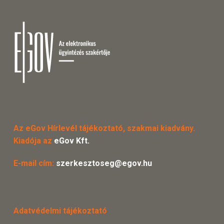
Az eGov Hírlevél tájékoztató, szakmai kiadvány.
Kiadója az
eGov Kft.
E-mail cím:
szerkesztoseg@egov.hu
Adatvédelmi tájékoztató