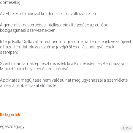
döntésekig
Az EU elektrifikációval küzdene a klímaváltozás ellen
A generatív mesterséges intelligencia elterjedése az európai
közigazgatási szervezetekben
Interjú Balla Csillával, a Lechner fotogrammetriai területének vezetőjével
a hazai téradat-ökoszisztéma jövőjéről és a légi adatgyűjtések
szerepéről
Szentirmai Tamás építészt nevezték ki a Közlekedési és Beruházási
Minisztérium helyettes államtitkárává
Az oktatás megújítása nem valósulhat meg ugyanazzal a szemlélettel,
amely a problémákat előidézte
Kategóriák
egészségügy
1 114