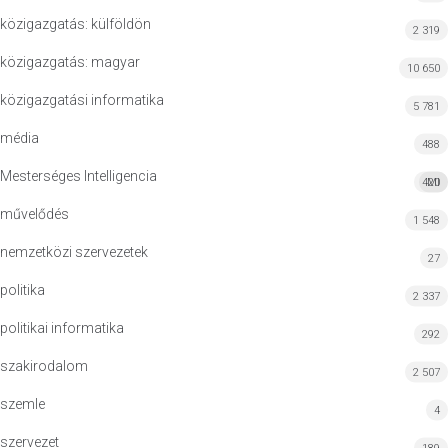
közigazgatás: külföldön
2 319
közigazgatás: magyar
10 650
közigazgatási informatika
5 781
média
488
Mesterséges Intelligencia
420
MI
művelődés
1 548
nemzetközi szervezetek
27
politika
2 337
politikai informatika
292
szakirodalom
2 507
szemle
4
szervezet