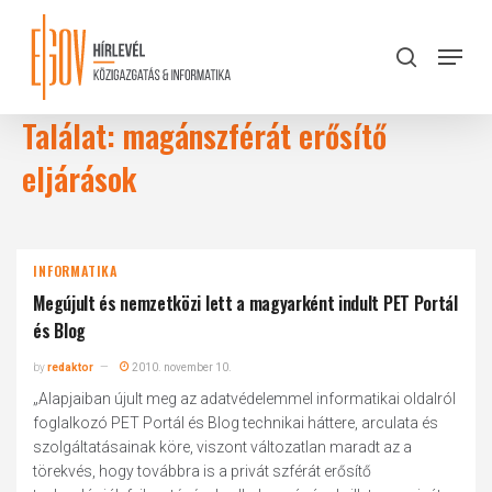
Skip
to
Menu
search
main
Close
content
Menu
Találat: magánszférát erősítő
eljárások
INFORMATIKA
Megújult és nemzetközi lett a magyarként indult PET Portál
és Blog
by
redaktor
2010. november 10.
„Alapjaiban újult meg az adatvédelemmel informatikai oldalról
foglalkozó PET Portál és Blog technikai háttere, arculata és
szolgáltatásainak köre, viszont változatlan maradt az a
törekvés, hogy továbbra is a privát szférát erősítő