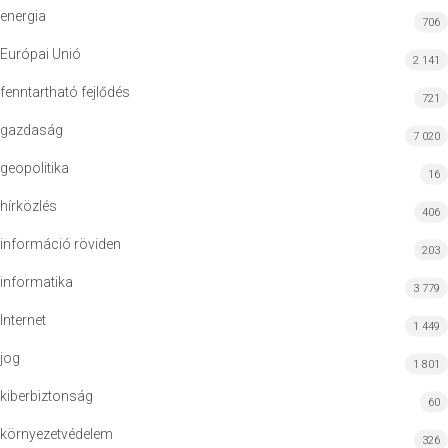
energia
706
Európai Unió
2 141
fenntartható fejlődés
721
gazdaság
7 020
geopolitika
16
hírközlés
406
információ röviden
203
informatika
3 779
Internet
1 449
jog
1 801
kiberbiztonság
60
környezetvédelem
326