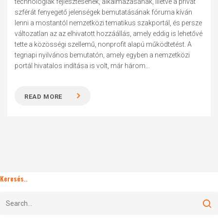
technológiák fejlesztésének, alkalmazásának, illetve a privát
szférát fenyegető jelenségek bemutatásának fóruma kíván
lenni a mostantól nemzetközi tematikus szakportál, és persze
változatlan az az elhivatott hozzáállás, amely eddig is lehetővé
tette a közösségi szellemű, nonprofit alapú működtetést. A
tegnapi nyilvános bemutatón, amely egyben a nemzetközi
portál hivatalos indítása is volt, már három...
READ MORE
Keresés..