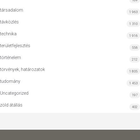
189
társadalom
1 963
távközlés
1 310
technika
1 916
területfejlesztés
556
történelem
212
törvények, határozatok
1 805
tudomány
1 453
Uncategorized
197
zöld átállás
402