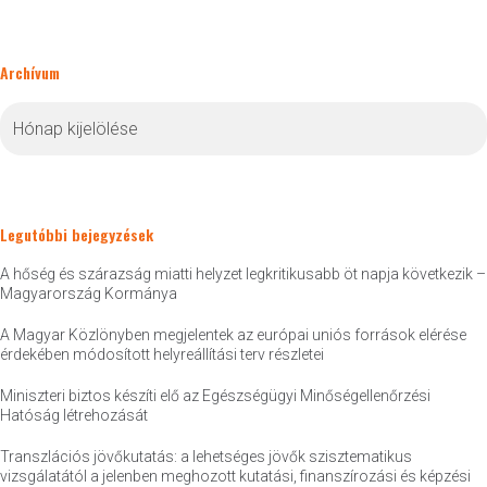
Archívum
Archívum
Legutóbbi bejegyzések
A hőség és szárazság miatti helyzet legkritikusabb öt napja következik –
Magyarország Kormánya
A Magyar Közlönyben megjelentek az európai uniós források elérése
érdekében módosított helyreállítási terv részletei
Miniszteri biztos készíti elő az Egészségügyi Minőségellenőrzési
Hatóság létrehozását
Transzlációs jövőkutatás: a lehetséges jövők szisztematikus
vizsgálatától a jelenben meghozott kutatási, finanszírozási és képzési