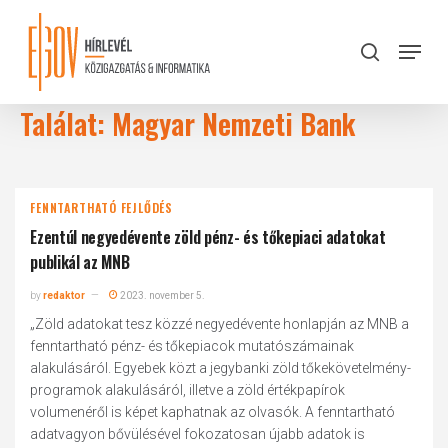
Skip
to
Menu
search
main
Close
content
Menu
Találat: Magyar Nemzeti Bank
FENNTARTHATÓ FEJLŐDÉS
Ezentúl negyedévente zöld pénz- és tőkepiaci adatokat
publikál az MNB
by
redaktor
2023. november 5.
„Zöld adatokat tesz közzé negyedévente honlapján az MNB a
fenntartható pénz- és tőkepiacok mutatószámainak
alakulásáról. Egyebek közt a jegybanki zöld tőkekövetelmény-
programok alakulásáról, illetve a zöld értékpapírok
volumenéről is képet kaphatnak az olvasók. A fenntartható
adatvagyon bővülésével fokozatosan újabb adatok is