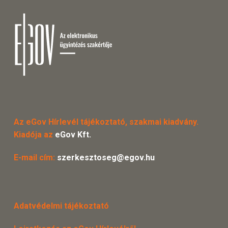
Az eGov Hírlevél tájékoztató, szakmai kiadvány.
Kiadója az
eGov Kft.
E-mail cím:
szerkesztoseg@egov.hu
Adatvédelmi tájékoztató