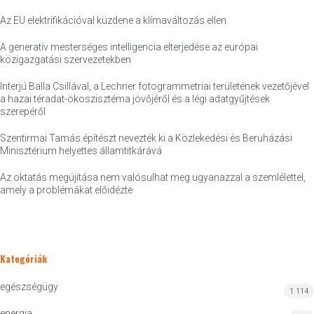
Az EU elektrifikációval küzdene a klímaváltozás ellen
A generatív mesterséges intelligencia elterjedése az európai
közigazgatási szervezetekben
Interjú Balla Csillával, a Lechner fotogrammetriai területének vezetőjével
a hazai téradat-ökoszisztéma jövőjéről és a légi adatgyűjtések
szerepéről
Szentirmai Tamás építészt nevezték ki a Közlekedési és Beruházási
Minisztérium helyettes államtitkárává
Az oktatás megújítása nem valósulhat meg ugyanazzal a szemlélettel,
amely a problémákat előidézte
Kategóriák
egészségügy
1 114
energia