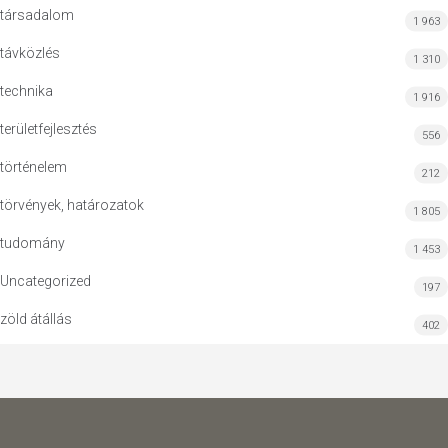
társadalom
1 963
távközlés
1 310
technika
1 916
területfejlesztés
556
történelem
212
törvények, határozatok
1 805
tudomány
1 453
Uncategorized
197
zöld átállás
402