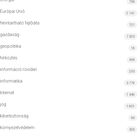
706
Európai Unió
2 141
fenntartható fejlődés
721
gazdaság
7 020
geopolitika
16
hírközlés
406
információ röviden
203
informatika
3 779
Internet
1 449
jog
1 801
kiberbiztonság
60
környezetvédelem
326