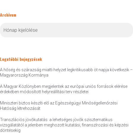
Archívum
Archívum
Legutóbbi bejegyzések
A hőség és szárazság miatti helyzet legkritikusabb öt napja következik –
Magyarország Kormánya
A Magyar Közlönyben megjelentek az európai uniós források elérése
érdekében módosított helyreállítási terv részletei
Miniszteri biztos készíti elő az Egészségügyi Minőségellenőrzési
Hatóság létrehozását
Transzlációs jövőkutatás: a lehetséges jövők szisztematikus
vizsgálatától a jelenben meghozott kutatási, finanszírozási és képzési
döntésekig