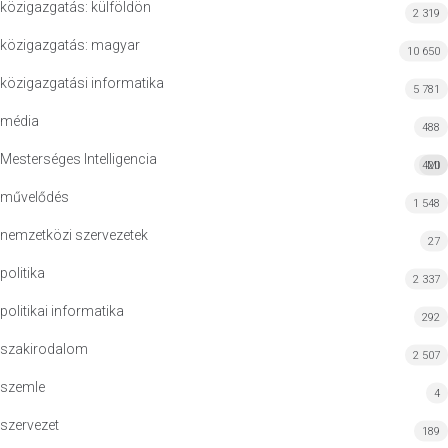
közigazgatás: külföldön
2 319
közigazgatás: magyar
10 650
közigazgatási informatika
5 781
média
488
Mesterséges Intelligencia
420
MI
művelődés
1 548
nemzetközi szervezetek
27
politika
2 337
politikai informatika
292
szakirodalom
2 507
szemle
4
szervezet
189