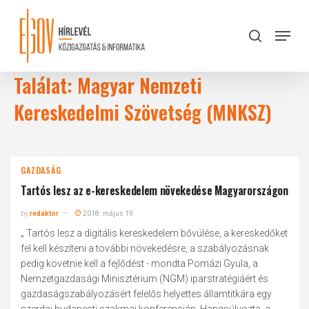
Skip
to
Menu
search
main
Close
content
Menu
Találat: Magyar Nemzeti
Kereskedelmi Szövetség (MNKSZ)
GAZDASÁG
Tartós lesz az e-kereskedelem növekedése Magyarországon
by
redaktor
2018. május 19.
„ Tartós lesz a digitális kereskedelem bővülése, a kereskedőket
fel kell készíteni a további növekedésre, a szabályozásnak
pedig követnie kell a fejlődést - mondta Pomázi Gyula, a
Nemzetgazdasági Minisztérium (NGM) iparstratégiáért és
gazdaságszabályozásért felelős helyettes államtitkára egy