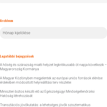
Archívum
Archívum
Legutóbbi bejegyzések
A hőség és szárazság miatti helyzet legkritikusabb öt napja következik –
Magyarország Kormánya
A Magyar Közlönyben megjelentek az európai uniós források elérése
érdekében módosított helyreállítási terv részletei
Miniszteri biztos készíti elő az Egészségügyi Minőségellenőrzési
Hatóság létrehozását
Transzlációs jövőkutatás: a lehetséges jövők szisztematikus