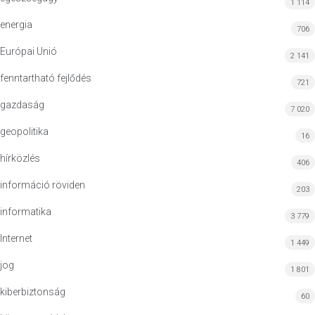
1 114
energia
706
Európai Unió
2 141
fenntartható fejlődés
721
gazdaság
7 020
geopolitika
16
hírközlés
406
információ röviden
203
informatika
3 779
Internet
1 449
jog
1 801
kiberbiztonság
60