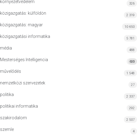
környezetvédelem
326
közigazgatás: külföldön
2 319
közigazgatás: magyar
10 650
közigazgatási informatika
5 781
média
488
Mesterséges Intelligencia
420
MI
művelődés
1 548
nemzetközi szervezetek
27
politika
2 337
politikai informatika
292
szakirodalom
2 507
szemle
4