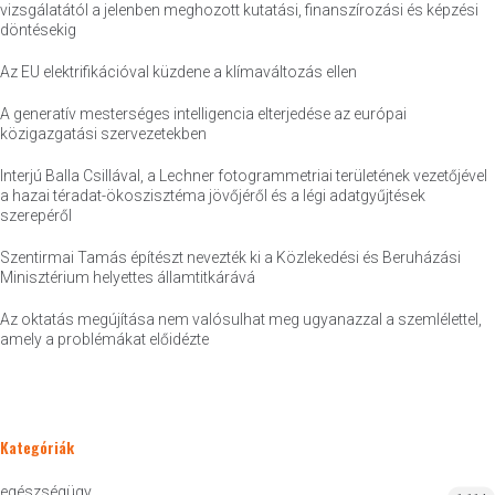
vizsgálatától a jelenben meghozott kutatási, finanszírozási és képzési
döntésekig
Az EU elektrifikációval küzdene a klímaváltozás ellen
A generatív mesterséges intelligencia elterjedése az európai
közigazgatási szervezetekben
Interjú Balla Csillával, a Lechner fotogrammetriai területének vezetőjével
a hazai téradat-ökoszisztéma jövőjéről és a légi adatgyűjtések
szerepéről
Szentirmai Tamás építészt nevezték ki a Közlekedési és Beruházási
Minisztérium helyettes államtitkárává
Az oktatás megújítása nem valósulhat meg ugyanazzal a szemlélettel,
amely a problémákat előidézte
Kategóriák
egészségügy