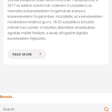
szerdai budapesti szakmai konferencián. Hangsúlyozta, a
2017-es adatok szerint már csaknem 4 százalékos az
internetes kiskereskedelem forgalmának aránya a
kiskereskedelmi forgalomban. Hozzátette, az e-kereskedelem
növekedése rendkívül gyors, 18-20 százalékos bővülést
mérnek havi szinten. A helyettes államtitkár előadásában
egyebek mellett felidézte, a tavaly elfogadott digitális
kereskedelem-fejlesztési...
READ MORE
Keresés..