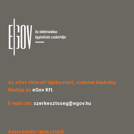
Az eGov Hírlevél tájékoztató, szakmai kiadvány.
Kiadója az
eGov Kft.
E-mail cím:
szerkesztoseg@egov.hu
Adatvédelmi tájékoztató