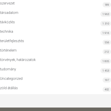
szervezet
189
társadalom
1 963
távközlés
1 310
technika
1 916
területfejlesztés
556
történelem
212
törvények, határozatok
1 805
tudomány
1 453
Uncategorized
197
zöld átállás
402