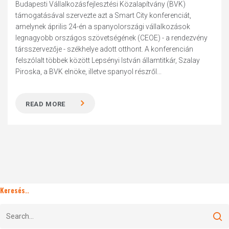
Budapesti Vállalkozásfejlesztési Közalapítvány (BVK)
támogatásával szervezte azt a Smart City konferenciát,
amelynek április 24-én a spanyolországi vállalkozások
legnagyobb országos szövetségének (CEOE) - a rendezvény
társszervezője - székhelye adott otthont. A konferencián
felszólalt többek között Lepsényi István államtitkár, Szalay
Piroska, a BVK elnöke, illetve spanyol részről...
READ MORE
Keresés..