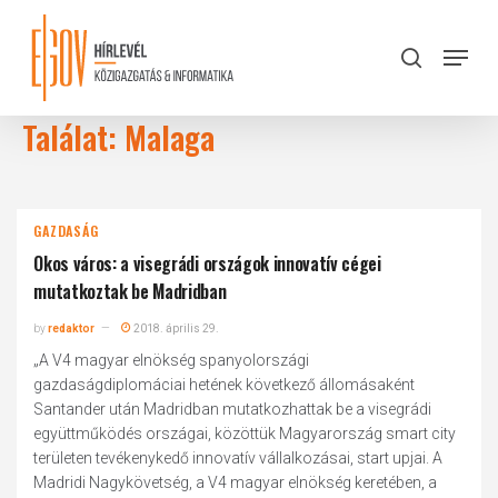
Skip
to
Menu
search
main
Close
content
Menu
Találat: Malaga
GAZDASÁG
Okos város: a visegrádi országok innovatív cégei
mutatkoztak be Madridban
by
redaktor
2018. április 29.
„A V4 magyar elnökség spanyolországi
gazdaságdiplomáciai hetének következő állomásaként
Santander után Madridban mutatkozhattak be a visegrádi
együttműködés országai, közöttük Magyarország smart city
területen tevékenykedő innovatív vállalkozásai, start upjai. A
Madridi Nagykövetség, a V4 magyar elnökség keretében, a