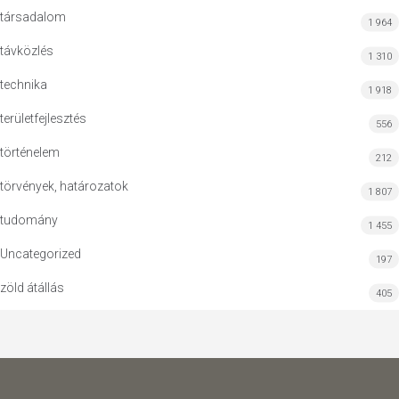
társadalom
1 964
távközlés
1 310
technika
1 918
területfejlesztés
556
történelem
212
törvények, határozatok
1 807
tudomány
1 455
Uncategorized
197
zöld átállás
405