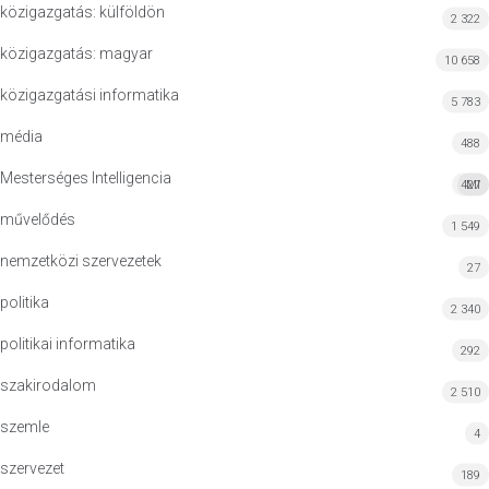
közigazgatás: külföldön
2 322
közigazgatás: magyar
10 658
közigazgatási informatika
5 783
média
488
Mesterséges Intelligencia
427
MI
művelődés
1 549
nemzetközi szervezetek
27
politika
2 340
politikai informatika
292
szakirodalom
2 510
szemle
4
szervezet
189