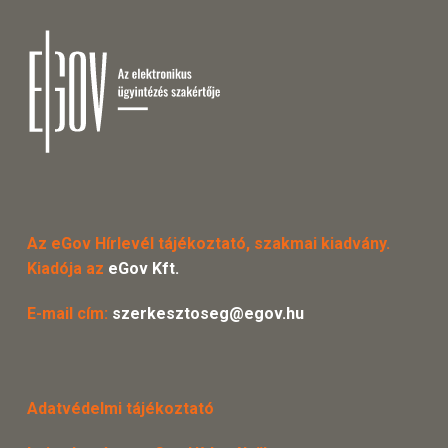
Az eGov Hírlevél tájékoztató, szakmai kiadvány.
Kiadója az
eGov Kft.
E-mail cím:
szerkesztoseg@egov.hu
Adatvédelmi tájékoztató