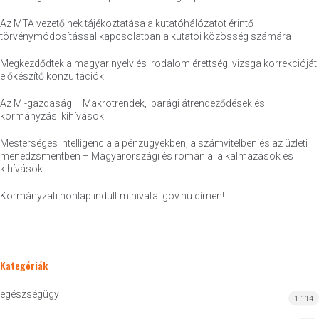
Az MTA vezetőinek tájékoztatása a kutatóhálózatot érintő
törvénymódosítással kapcsolatban a kutatói közösség számára
Megkezdődtek a magyar nyelv és irodalom érettségi vizsga korrekcióját
előkészítő konzultációk
Az MI-gazdaság – Makrotrendek, iparági átrendeződések és
kormányzási kihívások
Mesterséges intelligencia a pénzügyekben, a számvitelben és az üzleti
menedzsmentben – Magyarországi és romániai alkalmazások és
kihívások
Kormányzati honlap indult mihivatal.gov.hu címen!
Kategóriák
egészségügy
1 114