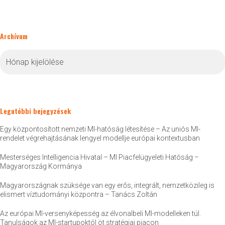
Archívum
Archívum
Legutóbbi bejegyzések
Egy központosított nemzeti MI-hatóság létesítése – Az uniós MI-
rendelet végrehajtásának lengyel modellje európai kontextusban
Mesterséges Intelligencia Hivatal – MI Piacfelügyeleti Hatóság –
Magyarország Kormánya
Magyarországnak szüksége van egy erős, integrált, nemzetközileg is
elismert víztudományi központra – Tanács Zoltán
Az európai MI-versenyképesség az élvonalbeli MI-modelleken túl.
Tanulságok az MI-startupoktól öt stratégiai piacon