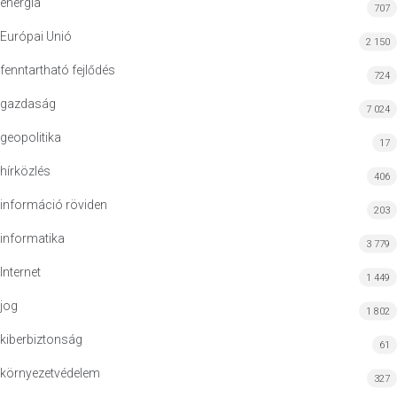
energia
707
Európai Unió
2 150
fenntartható fejlődés
724
gazdaság
7 024
geopolitika
17
hírközlés
406
információ röviden
203
informatika
3 779
Internet
1 449
jog
1 802
kiberbiztonság
61
környezetvédelem
327