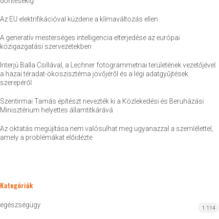
döntésekig
Az EU elektrifikációval küzdene a klímaváltozás ellen
A generatív mesterséges intelligencia elterjedése az európai
közigazgatási szervezetekben
Interjú Balla Csillával, a Lechner fotogrammetriai területének vezetőjével
a hazai téradat-ökoszisztéma jövőjéről és a légi adatgyűjtések
szerepéről
Szentirmai Tamás építészt nevezték ki a Közlekedési és Beruházási
Minisztérium helyettes államtitkárává
Az oktatás megújítása nem valósulhat meg ugyanazzal a szemlélettel,
amely a problémákat előidézte
Kategóriák
egészségügy
1 114