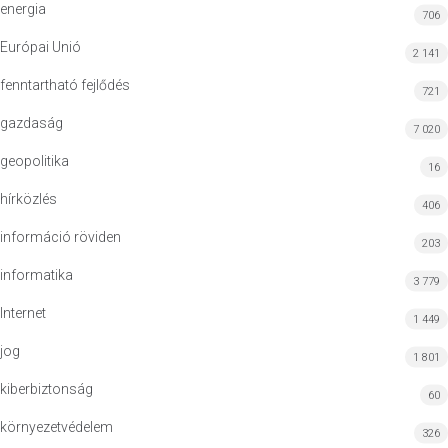
energia
706
Európai Unió
2 141
fenntartható fejlődés
721
gazdaság
7 020
geopolitika
16
hírközlés
406
információ röviden
203
informatika
3 779
Internet
1 449
jog
1 801
kiberbiztonság
60
környezetvédelem
326