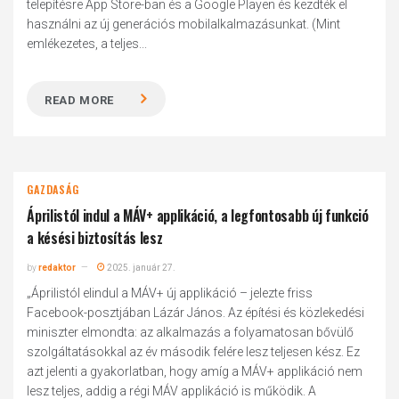
telepítésre App Store-ban és a Google Playen és kezdték el
használni az új generációs mobilalkalmazásunkat. (Mint
emlékezetes, a teljes...
READ MORE
GAZDASÁG
Áprilistól indul a MÁV+ applikáció, a legfontosabb új funkció
a késési biztosítás lesz
by
redaktor
2025. január 27.
„Áprilistól elindul a MÁV+ új applikáció – jelezte friss
Facebook-posztjában Lázár János. Az építési és közlekedési
miniszter elmondta: az alkalmazás a folyamatosan bővülő
szolgáltatásokkal az év második felére lesz teljesen kész. Ez
azt jelenti a gyakorlatban, hogy amíg a MÁV+ applikáció nem
lesz teljes, addig a régi MÁV applikáció is működik. A