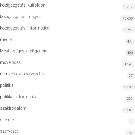
közigazgatás: külföldön
2 319
közigazgatás: magyar
10 650
közigazgatási informatika
5 781
média
488
Mesterséges Intelligencia
420
MI
művelődés
1 548
nemzetközi szervezetek
27
politika
2 337
politikai informatika
292
szakirodalom
2 507
szemle
4
szervezet
189