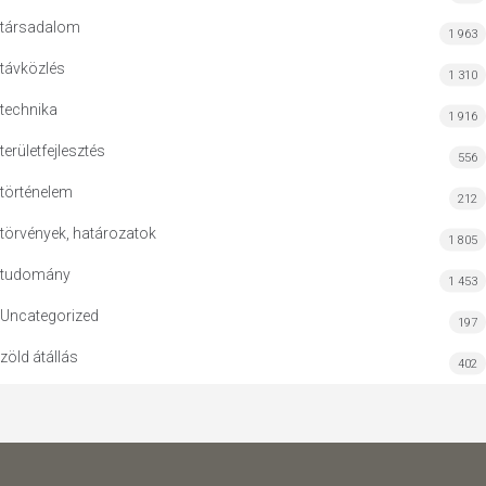
társadalom
1 963
távközlés
1 310
technika
1 916
területfejlesztés
556
történelem
212
törvények, határozatok
1 805
tudomány
1 453
Uncategorized
197
zöld átállás
402