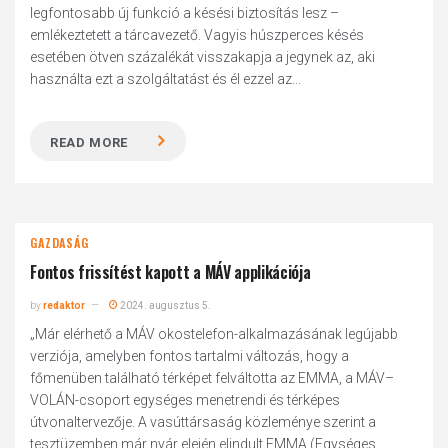
legfontosabb új funkció a késési biztosítás lesz –
emlékeztetett a tárcavezető. Vagyis húszperces késés
esetében ötven százalékát visszakapja a jegynek az, aki
használta ezt a szolgáltatást és él ezzel az...
READ MORE
GAZDASÁG
Fontos frissítést kapott a MÁV applikációja
by
redaktor
2024. augusztus 5.
„Már elérhető a MÁV okostelefon-alkalmazásának legújabb
verziója, amelyben fontos tartalmi változás, hogy a
főmenüben található térképet felváltotta az EMMA, a MÁV–
VOLÁN-csoport egységes menetrendi és térképes
útvonaltervezője. A vasúttársaság közleménye szerint a
tesztüzemben már nyár elején elindult EMMA (Egységes