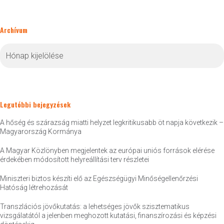
Archívum
Archívum
Legutóbbi bejegyzések
A hőség és szárazság miatti helyzet legkritikusabb öt napja következik –
Magyarország Kormánya
A Magyar Közlönyben megjelentek az európai uniós források elérése
érdekében módosított helyreállítási terv részletei
Miniszteri biztos készíti elő az Egészségügyi Minőségellenőrzési
Hatóság létrehozását
Transzlációs jövőkutatás: a lehetséges jövők szisztematikus
vizsgálatától a jelenben meghozott kutatási, finanszírozási és képzési