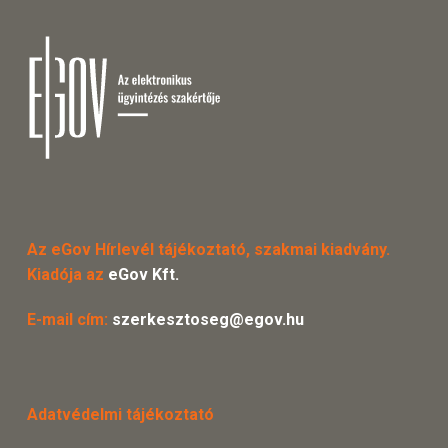
Az eGov Hírlevél tájékoztató, szakmai kiadvány.
Kiadója az
eGov Kft.
E-mail cím:
szerkesztoseg@egov.hu
Adatvédelmi tájékoztató