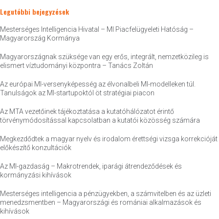
Legutóbbi bejegyzések
Mesterséges Intelligencia Hivatal – MI Piacfelügyeleti Hatóság –
Magyarország Kormánya
Magyarországnak szüksége van egy erős, integrált, nemzetközileg is
elismert víztudományi központra – Tanács Zoltán
Az európai MI-versenyképesség az élvonalbeli MI-modelleken túl.
Tanulságok az MI-startupoktól öt stratégiai piacon
Az MTA vezetőinek tájékoztatása a kutatóhálózatot érintő
törvénymódosítással kapcsolatban a kutatói közösség számára
Megkezdődtek a magyar nyelv és irodalom érettségi vizsga korrekcióját
előkészítő konzultációk
Az MI-gazdaság – Makrotrendek, iparági átrendeződések és
kormányzási kihívások
Mesterséges intelligencia a pénzügyekben, a számvitelben és az üzleti
menedzsmentben – Magyarországi és romániai alkalmazások és
kihívások