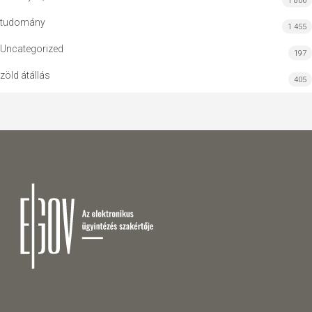
1 806
tudomány
1 455
Uncategorized
197
zöld átállás
405