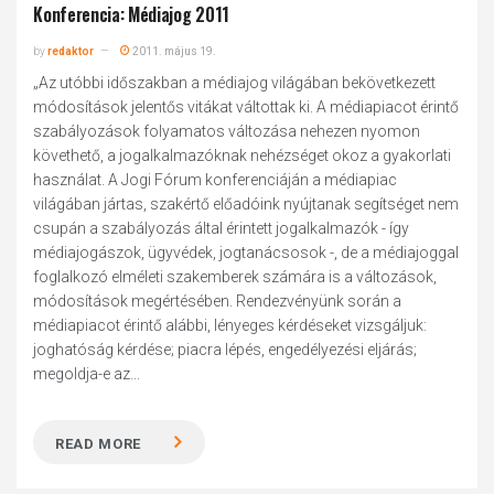
Konferencia: Médiajog 2011
by
redaktor
2011. május 19.
„Az utóbbi időszakban a médiajog világában bekövetkezett
módosítások jelentős vitákat váltottak ki. A médiapiacot érintő
szabályozások folyamatos változása nehezen nyomon
követhető, a jogalkalmazóknak nehézséget okoz a gyakorlati
használat. A Jogi Fórum konferenciáján a médiapiac
világában jártas, szakértő előadóink nyújtanak segítséget nem
csupán a szabályozás által érintett jogalkalmazók - így
médiajogászok, ügyvédek, jogtanácsosok -, de a médiajoggal
foglalkozó elméleti szakemberek számára is a változások,
módosítások megértésében. Rendezvényünk során a
médiapiacot érintő alábbi, lényeges kérdéseket vizsgáljuk:
joghatóság kérdése; piacra lépés, engedélyezési eljárás;
megoldja-e az...
READ MORE