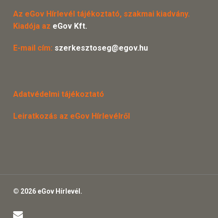
Az eGov Hírlevél tájékoztató, szakmai kiadvány.
Kiadója az
eGov Kft.
E-mail cím:
szerkesztoseg@egov.hu
Adatvédelmi tájékoztató
Leiratkozás az eGov Hírlevélről
© 2026 eGov Hírlevél.
email