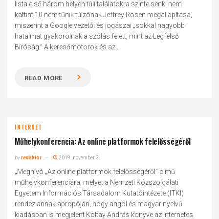
lista első három helyén túli találatokra szinte senki nem
kattint,10 nem tűnik túlzónak Jeffrey Rosen megállapítása,
miszerint a Google vezetői és jogászai „sokkal nagyobb
hatalmat gyakorolnak a szólás felett, mint az Legfelső
Bíróság.” A keresőmotorok és az...
READ MORE
INTERNET
Műhelykonferencia: Az online platformok felelősségéről
by
redaktor
2019. november 3.
„Meghívó „Az online platformok felelősségéről” című
műhelykonferenciára, melyet a Nemzeti Közszolgálati
Egyetem Információs Társadalom Kutatóintézete (ITKI)
rendez annak apropóján, hogy angol és magyar nyelvű
kiadásban is megjelent Koltay András könyve az internetes