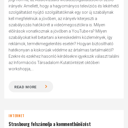
irányelv. Amellett, hogy a hagyományos televíziós és lekérhető
szolgáltatást nyújtó szolgáltatóknak egy sor új szabálynak
kell megfelelniük a jövőben, az irányelv kiterjeszti a
szabályozás hatókörét a videómegosztókra is. Milyen
előírások vonatkoznak a jövőben a YouTube-ra? Milyen
szabályokat kell betartani a kereskedelmi közlemények, így
reklámok, termékmegjelenítés esetén? Hogyan biztosítható
hatékonyan a kiskorúak védelme az ártalmas tartalmaktól?
Ezekre és ezekhez hasonló kérdésekre igyekszik választ találni
az Információs Társadalom Kutatóintézet októberi
workshopja,...
READ MORE
INTERNET
Strasbourg felszámolja a kommentbűnözést