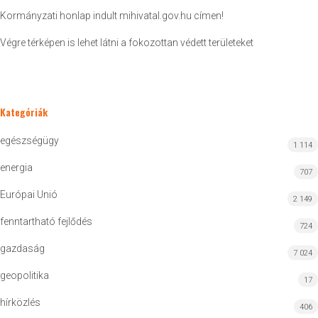
Kormányzati honlap indult mihivatal.gov.hu címen!
Végre térképen is lehet látni a fokozottan védett területeket
Kategóriák
egészségügy
1 114
energia
707
Európai Unió
2 149
fenntartható fejlődés
724
gazdaság
7 024
geopolitika
17
hírközlés
406