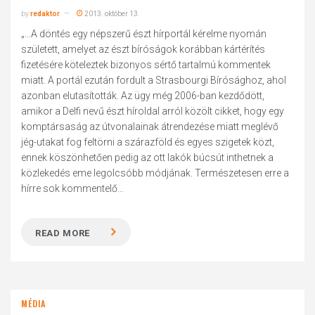
by
redaktor
2013. október 13.
„...A döntés egy népszerű észt hírportál kérelme nyomán
született, amelyet az észt bíróságok korábban kártérítés
fizetésére köteleztek bizonyos sértő tartalmú kommentek
miatt. A portál ezután fordult a Strasbourgi Bírósághoz, ahol
azonban elutasították. Az ügy még 2006-ban kezdődött,
amikor a Delfi nevű észt híroldal arról közölt cikket, hogy egy
komptársaság az útvonalainak átrendezése miatt meglévő
jég-utakat fog feltörni a szárazföld és egyes szigetek közt,
ennek köszönhetően pedig az ott lakók búcsút inthetnek a
közlekedés eme legolcsóbb módjának. Természetesen erre a
hírre sok kommentelő...
READ MORE
MÉDIA