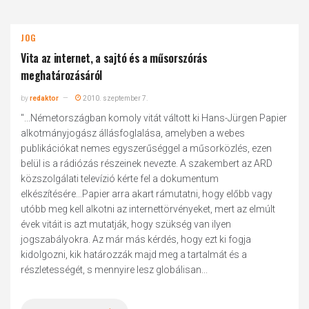
JOG
Vita az internet, a sajtó és a műsorszórás
meghatározásáról
by
redaktor
2010. szeptember 7.
"...Németországban komoly vitát váltott ki Hans-Jürgen Papier
alkotmányjogász állásfoglalása, amelyben a webes
publikációkat nemes egyszerűséggel a műsorközlés, ezen
belül is a rádiózás részeinek nevezte. A szakembert az ARD
közszolgálati televízió kérte fel a dokumentum
elkészítésére...Papier arra akart rámutatni, hogy előbb vagy
utóbb meg kell alkotni az internettörvényeket, mert az elmúlt
évek vitáit is azt mutatják, hogy szükség van ilyen
jogszabályokra. Az már más kérdés, hogy ezt ki fogja
kidolgozni, kik határozzák majd meg a tartalmát és a
részletességét, s mennyire lesz globálisan...