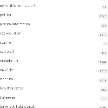
nemzetközi szervezetek
27
politika
2 340
politikai informatika
292
szakirodalom
2 510
szemle
4
szervezet
189
társadalom
1 964
távközlés
1 310
technika
1 918
területfejlesztés
556
történelem
212
törvények, határozatok