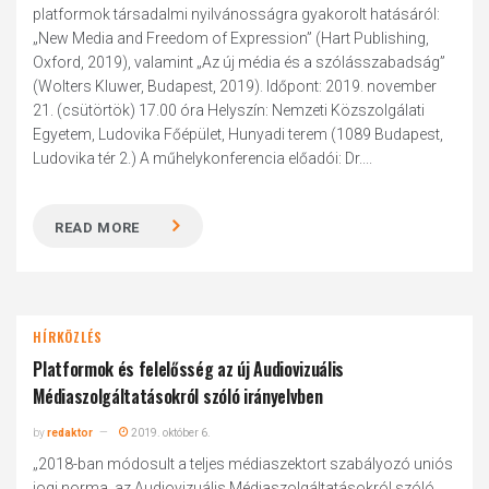
platformok társadalmi nyilvánosságra gyakorolt hatásáról:
„New Media and Freedom of Expression” (Hart Publishing,
Oxford, 2019), valamint „Az új média és a szólásszabadság”
(Wolters Kluwer, Budapest, 2019). Időpont: 2019. november
21. (csütörtök) 17.00 óra Helyszín: Nemzeti Közszolgálati
Egyetem, Ludovika Főépület, Hunyadi terem (1089 Budapest,
Ludovika tér 2.) A műhelykonferencia előadói: Dr....
READ MORE
HÍRKÖZLÉS
Platformok és felelősség az új Audiovizuális
Médiaszolgáltatásokról szóló irányelvben
by
redaktor
2019. október 6.
„2018-ban módosult a teljes médiaszektort szabályozó uniós
jogi norma, az Audiovizuális Médiaszolgáltatásokról szóló