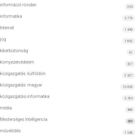
információ röviden
203
informatika
3 779
Internet
1 449
jog
1 802
kiberbiztonság
61
környezetvédelem
327
közigazgatás: külföldön
2 321
közigazgatás: magyar
10 659
közigazgatási informatika
5 783
média
488
Mesterséges Intelligencia
427
MI
művelődés
1 549