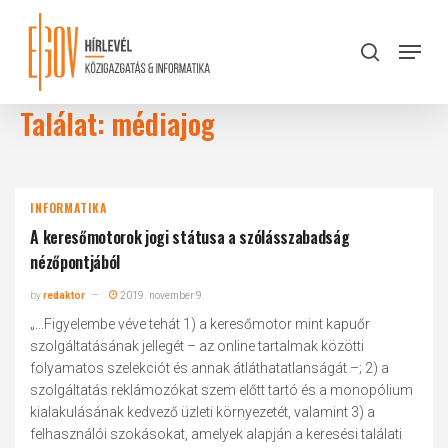
Skip
to
Menu
search
main
Close
content
Menu
Találat: médiajog
INFORMATIKA
A keresőmotorok jogi státusa a szólásszabadság
nézőpontjából
by
redaktor
2019. november 9.
„...Figyelembe véve tehát 1) a keresőmotor mint kapuőr
szolgáltatásának jellegét – az online tartalmak közötti
folyamatos szelekciót és annak átláthatatlanságát –; 2) a
szolgáltatás reklámozókat szem előtt tartó és a monopólium
kialakulásának kedvező üzleti környezetét, valamint 3) a
felhasználói szokásokat, amelyek alapján a keresési találati