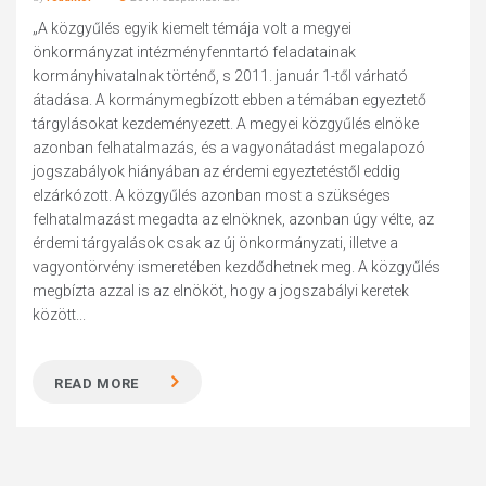
„A közgyűlés egyik kiemelt témája volt a megyei
önkormányzat intézményfenntartó feladatainak
kormányhivatalnak történő, s 2011. január 1-től várható
átadása. A kormánymegbízott ebben a témában egyeztető
tárgylásokat kezdeményezett. A megyei közgyűlés elnöke
azonban felhatalmazás, és a vagyonátadást megalapozó
jogszabályok hiányában az érdemi egyeztetéstől eddig
elzárkózott. A közgyűlés azonban most a szükséges
felhatalmazást megadta az elnöknek, azonban úgy vélte, az
érdemi tárgyalások csak az új önkormányzati, illetve a
vagyontörvény ismeretében kezdődhetnek meg. A közgyűlés
megbízta azzal is az elnököt, hogy a jogszabályi keretek
között...
READ MORE