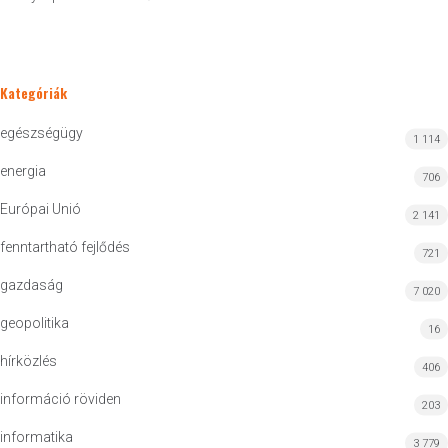
Kategóriák
egészségügy
1 114
energia
706
Európai Unió
2 141
fenntartható fejlődés
721
gazdaság
7 020
geopolitika
16
hírközlés
406
információ röviden
203
informatika
3 779