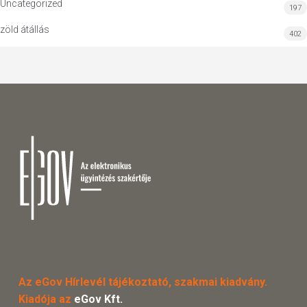
Uncategorized
197
zöld átállás
402
Az eGov Hírlevél tájékoztató, szakmai kiadvány.
Kiadója az
eGov Kft.