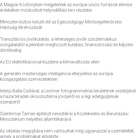
A Magyar Közlönyben megjelentek az európai uniós források elérése
érdekében módosított helyreállítási terv részletei
Miniszteri biztos készíti elő az Egészségügyi Minőségellenőrzési
Hatóság létrehozását
Transzlációs jövőkutatás: a lehetséges jövők szisztematikus
vizsgálatától a jelenben meghozott kutatási, finanszírozási és képzési
döntésekig
Az EU elektrifikációval küzdene a klímaváltozás ellen
A generatív mesterséges intelligencia elterjedése az európai
közigazgatási szervezetekben
Interjú Balla Csillával, a Lechner fotogrammetriai területének vezetőjével
a hazai téradat-ökoszisztéma jövőjéről és a légi adatgyűjtések
szerepéről
Szentirmai Tamás építészt nevezték ki a Közlekedési és Beruházási
Minisztérium helyettes államtitkárává
Az oktatás megújítása nem valósulhat meg ugyanazzal a szemlélettel,
amely a problémákat előidézte