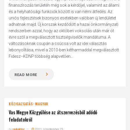
finanszírozás területén még sok a kérdőjel, valamint az állami
és a helyhatósági funkciók között is van némi átfedés. Az
uniós fejlesztések bizonyos esetekben valóban új lendületet
adhatnak majd. Új korszak kezdődött a hazai önkormányzati
rendszerben azzal, hogy az októberi voksolás után már öt
évre szól a megválasztott tisztségviselők mandátuma. A
változásoknak csupán a csúcsa volt az idei választás
lebonyolítása, mivel a 2010-ben kétharmaddal megválasztott
Fidesz–KDNP többség alapvetően...
READ MORE
KÖZIGAZGATÁS: MAGYAR
Vas Megye Közgyűlése az átszervezésből adódó
feladatokról
by
redaktor
2011. szeptember 25.