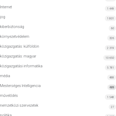
Internet
1 449
jog
1 801
kiberbiztonság
60
környezetvédelem
326
közigazgatás: külföldön
2 319
közigazgatás: magyar
10 650
közigazgatási informatika
5 781
média
488
Mesterséges Intelligencia
420
MI
művelődés
1 548
nemzetközi szervezetek
27
politika