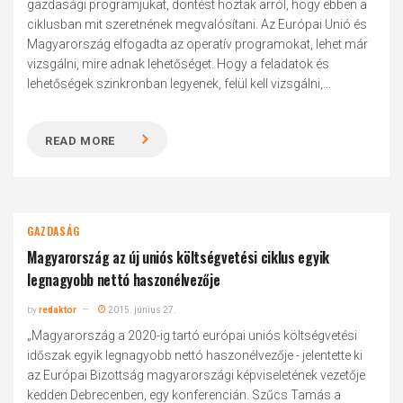
gazdasági programjukat, döntést hoztak arról, hogy ebben a
ciklusban mit szeretnének megvalósítani. Az Európai Unió és
Magyarország elfogadta az operatív programokat, lehet már
vizsgálni, mire adnak lehetőséget. Hogy a feladatok és
lehetőségek szinkronban legyenek, felül kell vizsgálni,...
READ MORE
GAZDASÁG
Magyarország az új uniós költségvetési ciklus egyik
legnagyobb nettó haszonélvezője
by
redaktor
2015. június 27.
„Magyarország a 2020-ig tartó európai uniós költségvetési
időszak egyik legnagyobb nettó haszonélvezője - jelentette ki
az Európai Bizottság magyarországi képviseletének vezetője
kedden Debrecenben, egy konferencián. Szűcs Tamás a