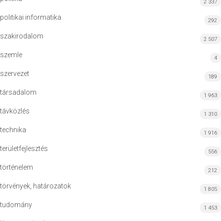
2 337
politikai informatika
292
szakirodalom
2 507
szemle
4
szervezet
189
társadalom
1 963
távközlés
1 310
technika
1 916
területfejlesztés
556
történelem
212
törvények, határozatok
1 805
tudomány
1 453