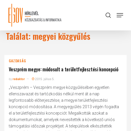
Skip
to
Menu
search
main
Close
content
Menu
Találat: megyei közgyűlés
GAZDASÁG
Veszprém megye: módosult a területfejlesztési koncepció
by
redaktor
2015. július 5.
„Veszprém – Veszprém megye közgyűlésében egyetlen
ellenszavazat és tartózkodás nélkül ment át a nap
legfontosabb előterjesztése, a megyei területfejlesztési
koncepció módosítása. A megyegyűlés 2013 végén fogadta
el a területfejlesztési koncepciót. Megalkották azokat a
dokumentumokat, amelyek nevesítették a következő uniós
támogatási időszak projektjeit. A települések elkészítették