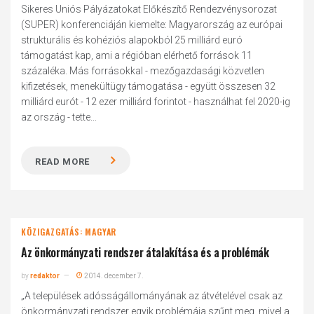
Sikeres Uniós Pályázatokat Előkészítő Rendezvénysorozat
(SUPER) konferenciáján kiemelte: Magyarország az európai
strukturális és kohéziós alapokból 25 milliárd euró
támogatást kap, ami a régióban elérhető források 11
százaléka. Más forrásokkal - mezőgazdasági közvetlen
kifizetések, menekültügy támogatása - együtt összesen 32
milliárd eurót - 12 ezer milliárd forintot - használhat fel 2020-ig
az ország - tette...
READ MORE
KÖZIGAZGATÁS: MAGYAR
Az önkormányzati rendszer átalakítása és a problémák
by
redaktor
2014. december 7.
„A települések adósságállományának az átvételével csak az
önkormányzati rendszer egyik problémája szűnt meg, mivel a