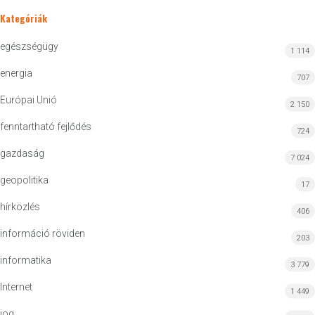
Kategóriák
egészségügy
1 114
energia
707
Európai Unió
2 150
fenntartható fejlődés
724
gazdaság
7 024
geopolitika
17
hírközlés
406
információ röviden
203
informatika
3 779
Internet
1 449
jog