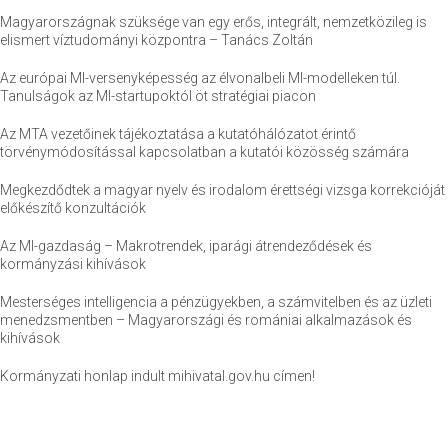
Magyarországnak szüksége van egy erős, integrált, nemzetközileg is
elismert víztudományi központra – Tanács Zoltán
Az európai MI-versenyképesség az élvonalbeli MI-modelleken túl.
Tanulságok az MI-startupoktól öt stratégiai piacon
Az MTA vezetőinek tájékoztatása a kutatóhálózatot érintő
törvénymódosítással kapcsolatban a kutatói közösség számára
Megkezdődtek a magyar nyelv és irodalom érettségi vizsga korrekcióját
előkészítő konzultációk
Az MI-gazdaság – Makrotrendek, iparági átrendeződések és
kormányzási kihívások
Mesterséges intelligencia a pénzügyekben, a számvitelben és az üzleti
menedzsmentben – Magyarországi és romániai alkalmazások és
kihívások
Kormányzati honlap indult mihivatal.gov.hu címen!