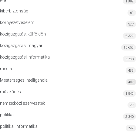
1 802
kiberbiztonság
61
környezetvédelem
327
közigazgatás: külföldön
2 322
közigazgatás: magyar
10 658
közigazgatási informatika
5 783
média
488
Mesterséges Intelligencia
427
MI
művelődés
1 549
nemzetközi szervezetek
27
politika
2 340
politikai informatika
292