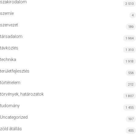
szakirodalom
2 510
szemle
4
szervezet
189
társadalom
1 964
távközlés
1 310
technika
1 918
területfejlesztés
556
történelem
212
törvények, határozatok
1 807
tudomány
1 455
Uncategorized
197
zöld átállás
405