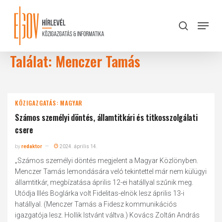
Skip
to
Menu
search
main
Close
content
Menu
Találat: Menczer Tamás
KÖZIGAZGATÁS: MAGYAR
Számos személyi döntés, államtitkári és titkosszolgálati
csere
by
redaktor
2024. április 14.
„Számos személyi döntés megjelent a Magyar Közlönyben.
Menczer Tamás lemondására veló tekintettel már nem külügyi
államtitkár, megbízatása április 12-ei hatállyal szűnik meg.
Utódja Illés Boglárka volt Fidelitas-elnök lesz április 13-i
hatállyal. (Menczer Tamás a Fidesz kommunikációs
igazgatója lesz. Hollik Istvánt váltva.) Kovács Zoltán András