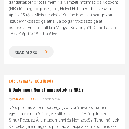
dandártábornokot felmentik a Nemzeti Információs Központ
(NIK) főigazgatói posztjáról, Helyét Hatala Andrea veszi át
április 15-től a Miniszterelnöki Kabinetiroda alá betagozott
"szuper-titkosszolgálatnál", a polgári titkosszolgálati
csúcsszervnél - derült ki a Magyar Közlönyből. Deme László
József április 15-ei hatállyal...
READ MORE
KÖZIGAZGATÁS: KÜLFÖLDÖN
A Diplomácia Napját ünnepelték az NKE-n
by
redaktor
2019. november 24.
„„A diplomácia nemcsak egy gyönyörű hivatás, hanem
egyfajta életminőséget, életstílust is jelent” – fogalmazott
Smuk Péter, az Államtudományi és Nemzetközi Tanulmányok
Kar dékánja a magyar diplomácia napja alkalmából rendezett