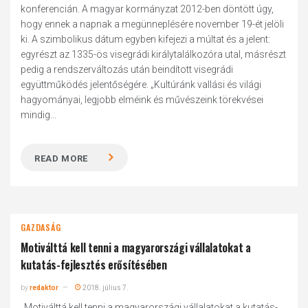
konferencián. A magyar kormányzat 2012-ben döntött úgy,
hogy ennek a napnak a megünneplésére november 19-ét jelöli
ki. A szimbolikus dátum egyben kifejezi a múltat és a jelent:
egyrészt az 1335-ös visegrádi királytalálkozóra utal, másrészt
pedig a rendszerváltozás után beindított visegrádi
együttműködés jelentőségére. „Kultúránk vallási és világi
hagyományai, legjobb elméink és művészeink törekvései
mindig...
READ MORE
GAZDASÁG
Motiválttá kell tenni a magyarországi vállalatokat a
kutatás-fejlesztés erősítésében
by
redaktor
2018. július 7.
„Motiválttá kell tenni a magyarországi vállalatokat a kutatás-