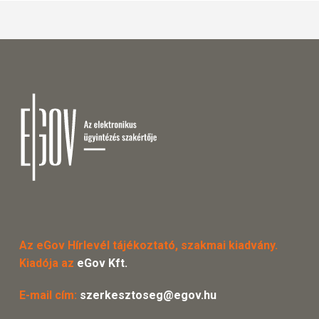
Az eGov Hírlevél tájékoztató, szakmai kiadvány.
Kiadója az
eGov Kft.
E-mail cím:
szerkesztoseg@egov.hu