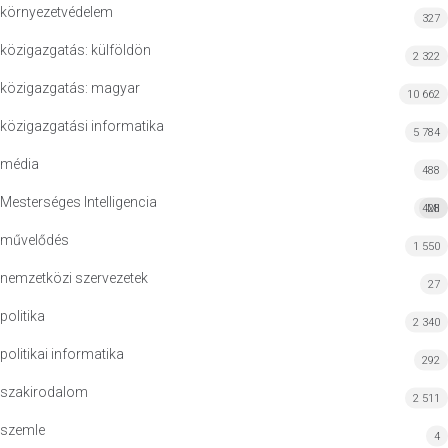
környezetvédelem
327
közigazgatás: külföldön
2 322
közigazgatás: magyar
10 662
közigazgatási informatika
5 784
média
488
Mesterséges Intelligencia
428
MI
művelődés
1 550
nemzetközi szervezetek
27
politika
2 340
politikai informatika
292
szakirodalom
2 511
szemle
4