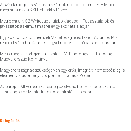
A színek mögött számok, a számok mögött történetek – Mindent
megmutatnak a KSH interaktív térképei
Megjelent a NIS2 Whitepaper újabb kiadása – Tapasztalatok és
javaslatok az elmúlt másfél év gyakorlata alapján
Egy központosított nemzeti MI-hatóság létesítése – Az uniós MI-
rendelet végrehajtásának lengyel modellje európai kontextusban
Mesterséges Intelligencia Hivatal – MI Piacfelügyeleti Hatóság –
Magyarország Kormánya
Magyarországnak szüksége van egy erős, integrált, nemzetközileg is
elismert víztudományi központra – Tanács Zoltán
Az európai MI-versenyképesség az élvonalbeli MI-modelleken túl.
Tanulságok az MI-startupoktól öt stratégiai piacon
Kategóriák