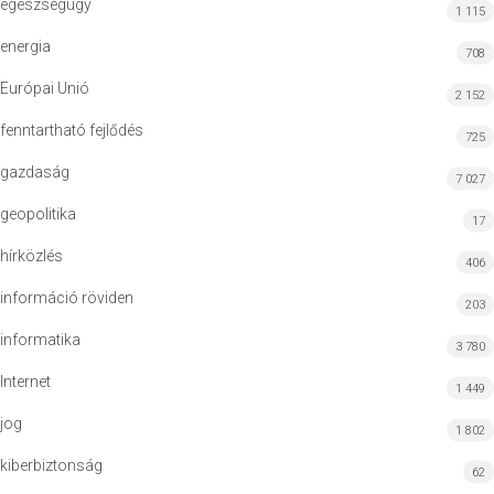
egészségügy
1 115
energia
708
Európai Unió
2 152
fenntartható fejlődés
725
gazdaság
7 027
geopolitika
17
hírközlés
406
információ röviden
203
informatika
3 780
Internet
1 449
jog
1 802
kiberbiztonság
62