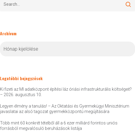
Archívum
Archívum
Legutóbbi bejegyzések
Ki fizeti az MI adatközpont építési láz óriási infrastrukturális költségeit?
– 2026. augusztus 10.
Legyen élmény a tanulás! – Az Oktatási és Gyermekügyi Minisztérium
javaslatai az alsó tagozat gyermekközpontú megújítására
Több mint 60 konkrét tételből áll a 6 ezer milliárd forintos uniós
forrásból megvalósuló beruházások listája