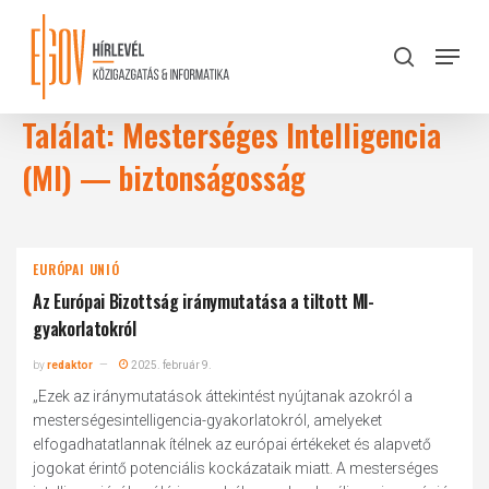
Skip
to
Menu
search
main
Close
content
Menu
Találat: Mesterséges Intelligencia
(MI) — biztonságosság
EURÓPAI UNIÓ
Az Európai Bizottság iránymutatása a tiltott MI-
gyakorlatokról
by
redaktor
2025. február 9.
„Ezek az iránymutatások áttekintést nyújtanak azokról a
mesterségesintelligencia-gyakorlatokról, amelyeket
elfogadhatatlannak ítélnek az európai értékeket és alapvető
jogokat érintő potenciális kockázataik miatt. A mesterséges