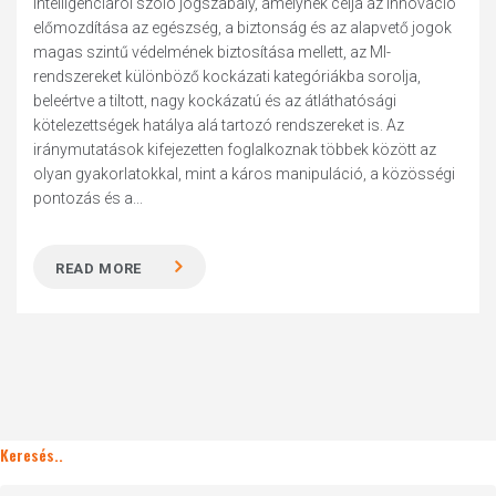
intelligenciáról szóló jogszabály, amelynek célja az innováció
előmozdítása az egészség, a biztonság és az alapvető jogok
magas szintű védelmének biztosítása mellett, az MI-
rendszereket különböző kockázati kategóriákba sorolja,
beleértve a tiltott, nagy kockázatú és az átláthatósági
kötelezettségek hatálya alá tartozó rendszereket is. Az
iránymutatások kifejezetten foglalkoznak többek között az
olyan gyakorlatokkal, mint a káros manipuláció, a közösségi
pontozás és a...
READ MORE
Keresés..