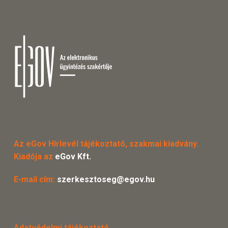
Az eGov Hírlevél tájékoztató, szakmai kiadvány.
Kiadója az
eGov Kft.
E-mail cím:
szerkesztoseg@egov.hu
Adatvédelmi tájékoztató