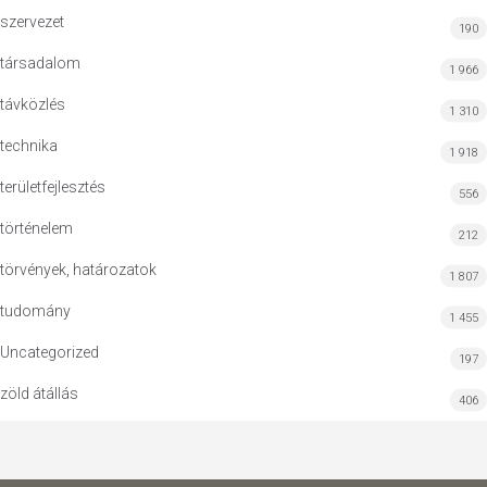
szervezet
190
társadalom
1 966
távközlés
1 310
technika
1 918
területfejlesztés
556
történelem
212
törvények, határozatok
1 807
tudomány
1 455
Uncategorized
197
zöld átállás
406