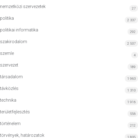
nemzetközi szervezetek
27
politika
2 337
politikai informatika
292
szakirodalom
2 507
szemle
4
szervezet
189
társadalom
1 963
távközlés
1 310
technika
1 916
területfejlesztés
556
történelem
212
törvények, határozatok
1 805