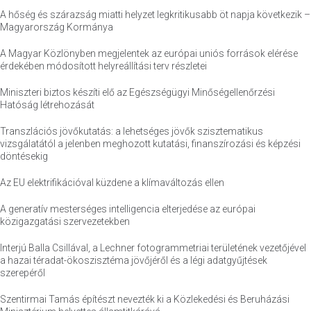
A hőség és szárazság miatti helyzet legkritikusabb öt napja következik –
Magyarország Kormánya
A Magyar Közlönyben megjelentek az európai uniós források elérése
érdekében módosított helyreállítási terv részletei
Miniszteri biztos készíti elő az Egészségügyi Minőségellenőrzési
Hatóság létrehozását
Transzlációs jövőkutatás: a lehetséges jövők szisztematikus
vizsgálatától a jelenben meghozott kutatási, finanszírozási és képzési
döntésekig
Az EU elektrifikációval küzdene a klímaváltozás ellen
A generatív mesterséges intelligencia elterjedése az európai
közigazgatási szervezetekben
Interjú Balla Csillával, a Lechner fotogrammetriai területének vezetőjével
a hazai téradat-ökoszisztéma jövőjéről és a légi adatgyűjtések
szerepéről
Szentirmai Tamás építészt nevezték ki a Közlekedési és Beruházási