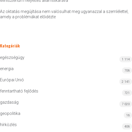
Minisztérium helyettes államtitkárává
Az oktatás megújítása nem valósulhat meg ugyanazzal a szemlélettel,
amely a problémákat előidézte
Kategóriák
egészségügy
1 114
energia
706
Európai Unió
2 141
fenntartható fejlődés
721
gazdaság
7 020
geopolitika
16
hírközlés
406