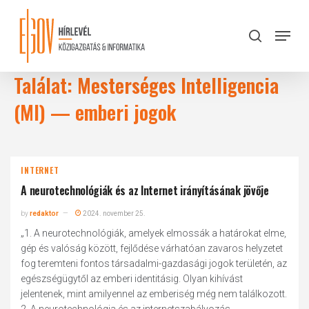
Skip
to
Menu
search
main
Close
content
Menu
Találat: Mesterséges Intelligencia
(MI) — emberi jogok
INTERNET
A neurotechnológiák és az Internet irányításának jövője
by
redaktor
2024. november 25.
„1. A neurotechnológiák, amelyek elmossák a határokat elme,
gép és valóság között, fejlődése várhatóan zavaros helyzetet
fog teremteni fontos társadalmi-gazdasági jogok területén, az
egészségügytől az emberi identitásig. Olyan kihívást
jelentenek, mint amilyennel az emberiség még nem találkozott.