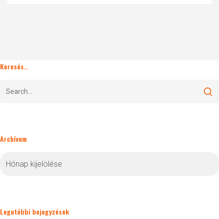
Keresés..
Archívum
Archívum
Legutóbbi bejegyzések