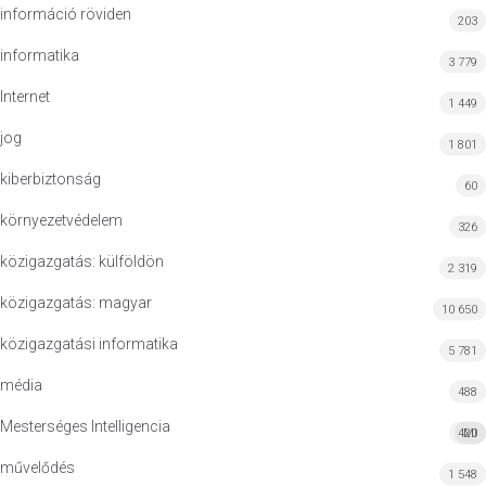
információ röviden
203
informatika
3 779
Internet
1 449
jog
1 801
kiberbiztonság
60
környezetvédelem
326
közigazgatás: külföldön
2 319
közigazgatás: magyar
10 650
közigazgatási informatika
5 781
média
488
Mesterséges Intelligencia
420
MI
művelődés
1 548