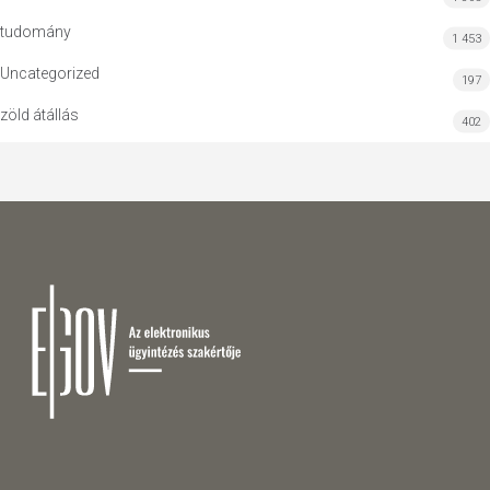
tudomány
1 453
Uncategorized
197
zöld átállás
402