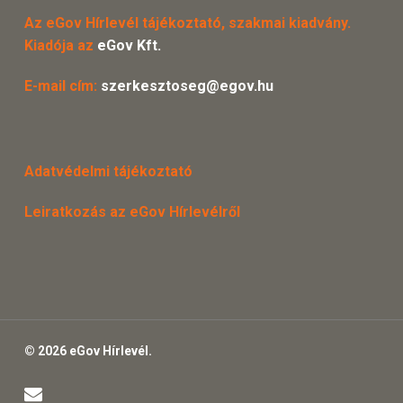
Az eGov Hírlevél tájékoztató, szakmai kiadvány.
Kiadója az
eGov Kft.
E-mail cím:
szerkesztoseg@egov.hu
Adatvédelmi tájékoztató
Leiratkozás az eGov Hírlevélről
© 2026 eGov Hírlevél.
email