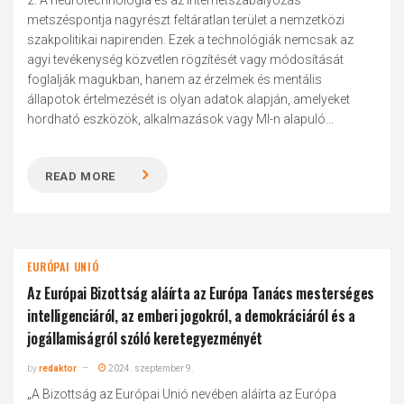
2. A neurotechnológia és az internetszabályozás
metszéspontja nagyrészt feltáratlan terület a nemzetközi
szakpolitikai napirenden. Ezek a technológiák nemcsak az
agyi tevékenység közvetlen rögzítését vagy módosítását
foglalják magukban, hanem az érzelmek és mentális
állapotok értelmezését is olyan adatok alapján, amelyeket
hordható eszközök, alkalmazások vagy MI-n alapuló...
READ MORE
EURÓPAI UNIÓ
Az Európai Bizottság aláírta az Európa Tanács mesterséges
intelligenciáról, az emberi jogokról, a demokráciáról és a
jogállamiságról szóló keretegyezményét
by
redaktor
2024. szeptember 9.
„A Bizottság az Európai Unió nevében aláírta az Európa