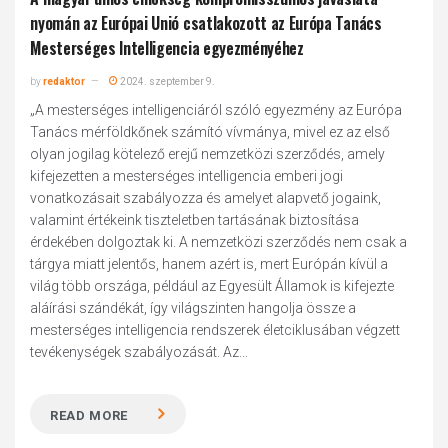
nyomán az Európai Unió csatlakozott az Európa Tanács
Mesterséges Intelligencia egyezményéhez
by
redaktor
2024. szeptember 9.
„A mesterséges intelligenciáról szóló egyezmény az Európa
Tanács mérföldkőnek számító vívmánya, mivel ez az első
olyan jogilag kötelező erejű nemzetközi szerződés, amely
kifejezetten a mesterséges intelligencia emberi jogi
vonatkozásait szabályozza és amelyet alapvető jogaink,
valamint értékeink tiszteletben tartásának biztosítása
érdekében dolgoztak ki. A nemzetközi szerződés nem csak a
tárgya miatt jelentős, hanem azért is, mert Európán kívül a
világ több országa, például az Egyesült Államok is kifejezte
aláírási szándékát, így világszinten hangolja össze a
mesterséges intelligencia rendszerek életciklusában végzett
tevékenységek szabályozását. Az...
READ MORE