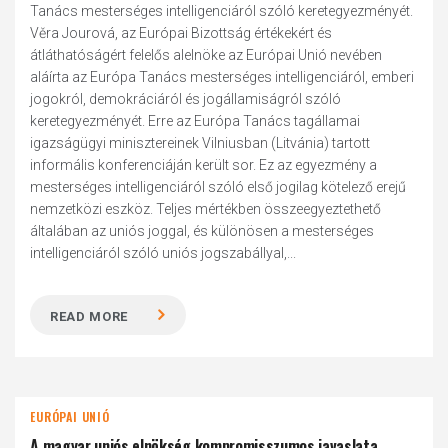
Tanács mesterséges intelligenciáról szóló keretegyezményét.
Věra Jourová, az Európai Bizottság értékekért és
átláthatóságért felelős alelnöke az Európai Unió nevében
aláírta az Európa Tanács mesterséges intelligenciáról, emberi
jogokról, demokráciáról és jogállamiságról szóló
keretegyezményét. Erre az Európa Tanács tagállamai
igazságügyi minisztereinek Vilniusban (Litvánia) tartott
informális konferenciáján került sor. Ez az egyezmény a
mesterséges intelligenciáról szóló első jogilag kötelező erejű
nemzetközi eszköz. Teljes mértékben összeegyeztethető
általában az uniós joggal, és különösen a mesterséges
intelligenciáról szóló uniós jogszabállyal,...
READ MORE
EURÓPAI UNIÓ
A magyar uniós elnökség kompromisszumos javaslata