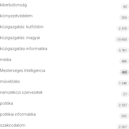
kiberbiztonság
60
környezetvédelem
326
közigazgatás: külföldön
2 319
közigazgatás: magyar
10 650
közigazgatási informatika
5 781
média
488
Mesterséges Intelligencia
420
MI
művelődés
1 548
nemzetközi szervezetek
27
politika
2 337
politikai informatika
292
szakirodalom
2 507