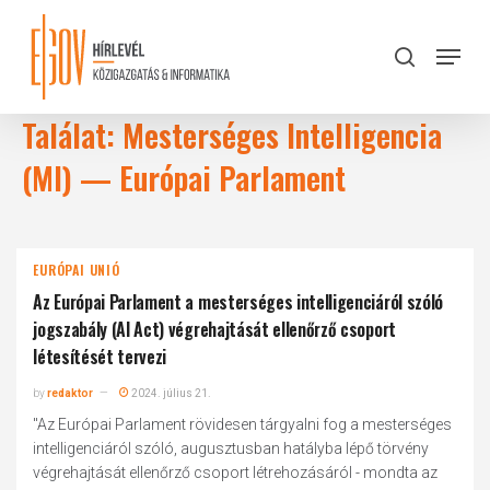
Skip
to
Menu
search
main
Close
content
Menu
Találat: Mesterséges Intelligencia
(MI) — Európai Parlament
EURÓPAI UNIÓ
Az Európai Parlament a mesterséges intelligenciáról szóló
jogszabály (AI Act) végrehajtását ellenőrző csoport
létesítését tervezi
by
redaktor
2024. július 21.
"Az Európai Parlament rövidesen tárgyalni fog a mesterséges
intelligenciáról szóló, augusztusban hatályba lépő törvény
végrehajtását ellenőrző csoport létrehozásáról - mondta az