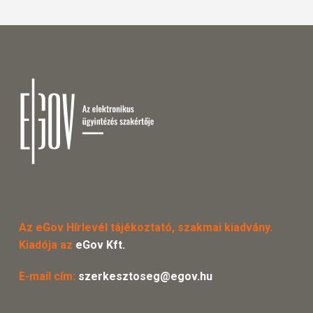
Az eGov Hírlevél tájékoztató, szakmai kiadvány.
Kiadója az
eGov Kft.
E-mail cím:
szerkesztoseg@egov.hu