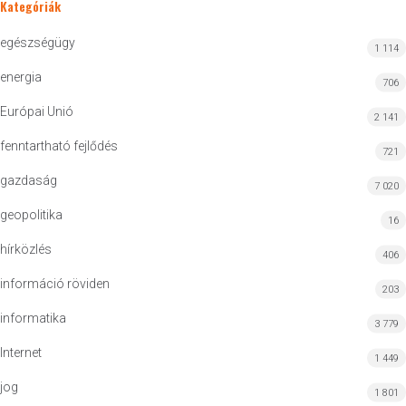
Kategóriák
egészségügy
1 114
energia
706
Európai Unió
2 141
fenntartható fejlődés
721
gazdaság
7 020
geopolitika
16
hírközlés
406
információ röviden
203
informatika
3 779
Internet
1 449
jog
1 801