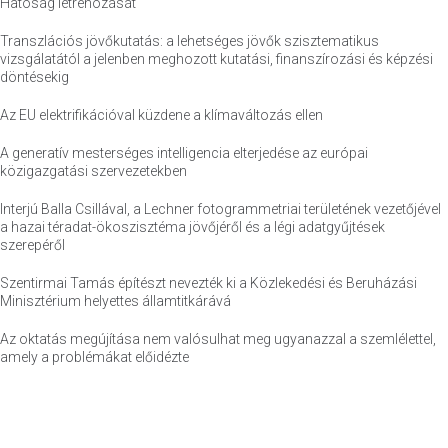
Hatóság létrehozását
Transzlációs jövőkutatás: a lehetséges jövők szisztematikus
vizsgálatától a jelenben meghozott kutatási, finanszírozási és képzési
döntésekig
Az EU elektrifikációval küzdene a klímaváltozás ellen
A generatív mesterséges intelligencia elterjedése az európai
közigazgatási szervezetekben
Interjú Balla Csillával, a Lechner fotogrammetriai területének vezetőjével
a hazai téradat-ökoszisztéma jövőjéről és a légi adatgyűjtések
szerepéről
Szentirmai Tamás építészt nevezték ki a Közlekedési és Beruházási
Minisztérium helyettes államtitkárává
Az oktatás megújítása nem valósulhat meg ugyanazzal a szemlélettel,
amely a problémákat előidézte