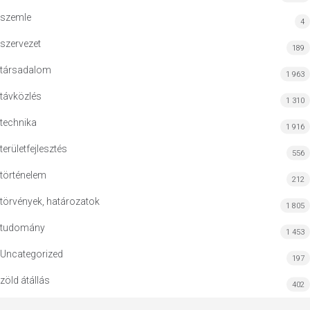
szemle
4
szervezet
189
társadalom
1 963
távközlés
1 310
technika
1 916
területfejlesztés
556
történelem
212
törvények, határozatok
1 805
tudomány
1 453
Uncategorized
197
zöld átállás
402