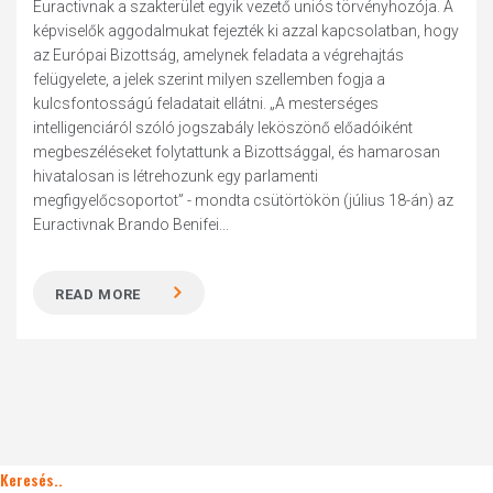
Euractivnak a szakterület egyik vezető uniós törvényhozója. A
képviselők aggodalmukat fejezték ki azzal kapcsolatban, hogy
az Európai Bizottság, amelynek feladata a végrehajtás
felügyelete, a jelek szerint milyen szellemben fogja a
kulcsfontosságú feladatait ellátni. „A mesterséges
intelligenciáról szóló jogszabály leköszönő előadóiként
megbeszéléseket folytattunk a Bizottsággal, és hamarosan
hivatalosan is létrehozunk egy parlamenti
megfigyelőcsoportot” - mondta csütörtökön (július 18-án) az
Euractivnak Brando Benifei...
READ MORE
Keresés..