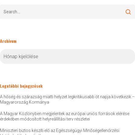
Archívum
Archívum
Legutóbbi bejegyzések
A hőség és szárazság miatti helyzet legkritikusabb öt napja következik –
Magyarország Kormánya
A Magyar Közlönyben megjelentek az európai uniós források elérése
érdekében módosított helyreállítási terv részletei
Miniszteri biztos készíti elő az Egészségügyi Minőségellenőrzési