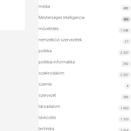
média
488
Mesterséges Intelligencia
420
MI
művelődés
1 548
nemzetközi szervezetek
27
politika
2 337
politikai informatika
292
szakirodalom
2 507
szemle
4
szervezet
189
társadalom
1 963
távközlés
1 310
technika
1 916