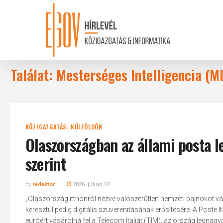
Skip
to
main
content
Találat: Mesterséges Intelligencia (M
KÖZIGAZGATÁS: KÜLFÖLDÖN
Olaszországban az állami posta le
szerint
by
redaktor
2026. július 12.
„Olaszország itthonról nézve valószerűtlen nemzeti bajnokot vá
keresztül pedig digitális szuverenitásának erősítésére. A Poste I
euróért vásárolná fel a Telecom Italiát (TIM), az ország legnagy