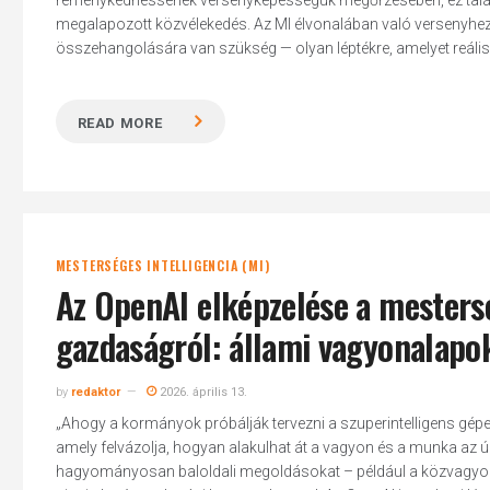
reménykedhessenek versenyképességük megőrzésében, ez talán
megalapozott közvélekedés. Az MI élvonalában való versenyhez a 
összehangolására van szükség — olyan léptékre, amelyet reálisan
READ MORE
MESTERSÉGES INTELLIGENCIA (MI)
Az OpenAI elképzelése a mesterség
gazdaságról: állami vagyonalapo
by
redaktor
2026. április 13.
„Ahogy a kormányok próbálják tervezni a szuperintelligens gépe
amely felvázolja, hogyan alakulhat át a vagyon és a munka az úg
hagyományosan baloldali megoldásokat – például a közvagyonalap