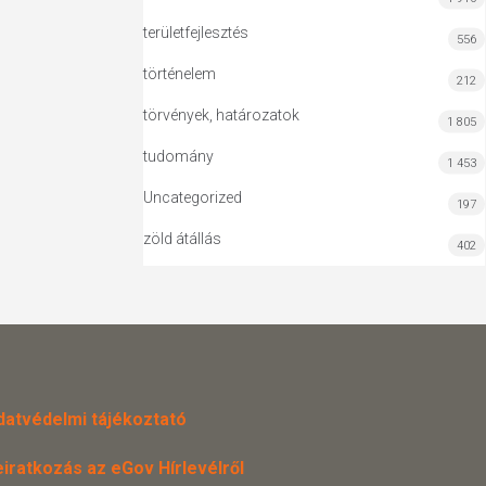
területfejlesztés
556
történelem
212
törvények, határozatok
1 805
tudomány
1 453
Uncategorized
197
zöld átállás
402
datvédelmi tájékoztató
eiratkozás az eGov Hírlevélről