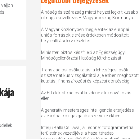
 váljon –
 és
A hőség és szárazság miatti helyzet legkritikusabb
öt napja következik – Magyarország Kormánya
A Magyar Közlönyben megjelentek az európai
uniós források elérése érdekében módosított
helyreállítási terv részletei
Miniszteri biztos készíti elő az Egészségügyi
Minőségellenőrzési Hatóság létrehozását
Transzlációs jövőkutatás: a lehetséges jövők
szisztematikus vizsgálatától a jelenben meghozott
kutatási, finanszírozási és képzési döntésekig
kája
Az EU elektrifikációval küzdene a klímaváltozás
ellen
A generatív mesterséges intelligencia elterjedése
az európai közigazgatási szervezetekben
odellek
Interjú Balla Csillával, a Lechner fotogrammetriai
területének vezetőjével a hazai téradat-
ökoszisztéma jövőjéről és a légi adatgyűjtések