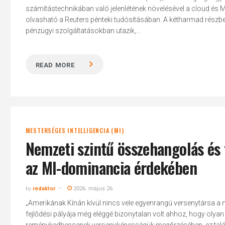
számítástechnikában való jelenlétének növelésével a cloud és MI
olvasható a Reuters pénteki tudósításában. A kétharmad részb
pénzügyi szolgáltatásokban utazik,...
Hit enter to search or ESC to close
READ MORE
MESTERSÉGES INTELLIGENCIA (MI)
Nemzeti szintű összehangolás és 
az MI-dominancia érdekében
by
redaktor
2026. május 26.
„Amerikának Kínán kívül nincs vele egyenrangú versenytársa a me
fejlődési pályája még eléggé bizonytalan volt ahhoz, hogy olya