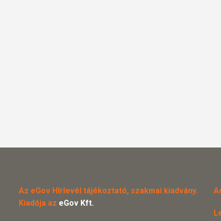
Az eGov Hírlevél tájékoztató, szakmai kiadvány.
A
Kiadója az
eGov Kft.
L