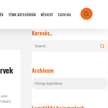
ÉK
TÉMA KATEGÓRIÁK
NÉVJEGY
EGOV.HU
search
Keresés..
ervek
Archívum
Archívum
 ezen
milliárd
Legutóbbi bejegyzések