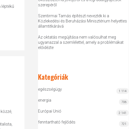
szerepéről
 léptékű
Szentirmai Tamás építészt nevezték ki a
Közlekedési és Beruházási Minisztérium helyettes
államtitkárává
Az oktatás megújítása nem valósulhat meg
ugyanazzal a szemlélettel, amely a problémákat
előidézte
Kategóriák
egészségügy
1 114
energia
706
Európai Unió
 közzé,
2 141
fenntartható fejlődés
alista,
721