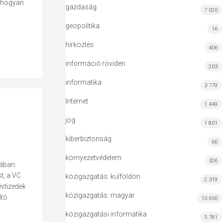
, hogyan
gazdaság
7 020
geopolitika
16
hírközlés
406
információ röviden
203
informatika
3 779
Internet
1 449
jog
1 801
kiberbiztonság
60
környezetvédelem
326
sában.
t, a VC
közigazgatás: külföldön
2 319
évtizedek
közigazgatás: magyar
ító
10 650
közigazgatási informatika
5 781