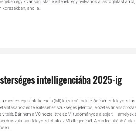
yegében egy kívánságlistát jelentenek: egy nyilvános állásfoglalást arról
an korszakban, ahol a...
sterséges intelligenciába 2025-ig
t a mesterséges intelligencia (MI) közelmúltbeli fejlődésének felgyorsítá
, betanításához és telepítéséhez szükséges jelentős, előzetes finanszírozás
a vitelét. Bár nem a VC hozta létre az MI tudományos alapjait — amelyek 
sei drasztikusan felgyorsították az MI elterjedését. A ma leginkább átalak
ösen...