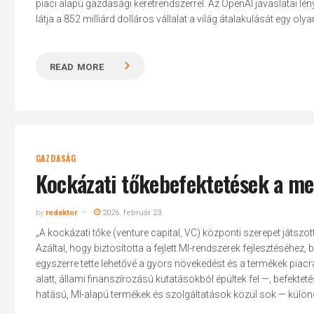
piaci alapú gazdasági keretrendszerrel. Az OpenAI javaslatai lén
látja a 852 milliárd dolláros vállalat a világ átalakulását egy oly
READ MORE
GAZDASÁG
Kockázati tőkebefektetések a me
by
redaktor
2026. február 23.
„A kockázati tőke (venture capital, VC) központi szerepet játszot
Azáltal, hogy biztosította a fejlett MI-rendszerek fejlesztéséhez
egyszerre tette lehetővé a gyors növekedést és a termékek piacr
alatt, állami finanszírozású kutatásokból épültek fel —, befekteté
hatású, MI-alapú termékek és szolgáltatások közül sok — külön