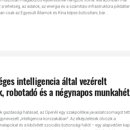
 túlzottan magabiztos kijelentésnek hangzott volna. Ma azonban már
tehetség, az adatok, az energia és a számítási infrastruktúra példátlan
 csak az Egyesült Államok és Kína képes biztosítani, bár...
es intelligencia által vezérelt
k, robotadó és a négynapos munkahét
k gazdasági hatásait, az OpenAI egy szakpolitikai javaslatcsomagot tett
ynevezett „intelligencia korszakában”. Az elképzelések ötvözik a
okat és a kibővített szociális biztonsági hálót – egy alapvetően kapit