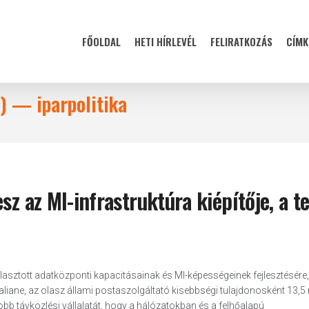
FŐOLDAL
HETI HÍRLEVÉL
FELIRATKOZÁS
CÍMK
I) — iparpolitika
sz az MI-infrastruktúra kiépítője, a t
lasztott adatközponti kapacitásainak és MI-képességeinek fejlesztésére,
taliane, az olasz állami postaszolgáltató kisebbségi tulajdonosként 13,5 
obb távközlési vállalatát, hogy a hálózatokban és a felhőalapú