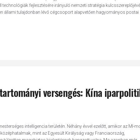
 technológiák fejlesztésére irányuló nemzeti stratégia kulcsszereplőjévé
en állami tulajdonban lévő cégcsoport alapvetően hagyományos postai
tartományi versengés: Kína iparpoliti
sterséges intelligencia területén. Néhány évvel ezelőtt, amikor az MI-m
n középhatalmak, mint az Egyesült Királyság vagy Franciaország,