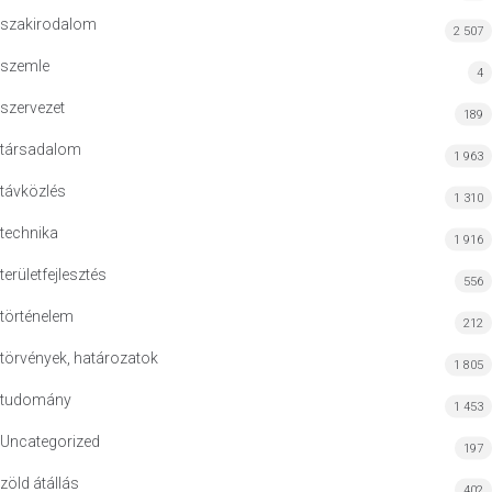
szakirodalom
2 507
szemle
4
szervezet
189
társadalom
1 963
távközlés
1 310
technika
1 916
területfejlesztés
556
történelem
212
törvények, határozatok
1 805
tudomány
1 453
Uncategorized
197
zöld átállás
402