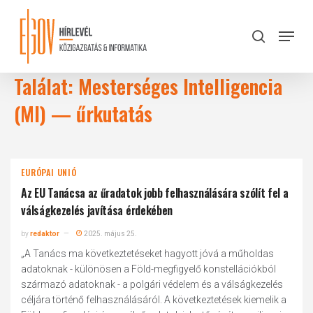
Skip
to
Menu
search
main
Close
content
Menu
Találat: Mesterséges Intelligencia
(MI) — űrkutatás
EURÓPAI UNIÓ
Az EU Tanácsa az űradatok jobb felhasználására szólít fel a
válságkezelés javítása érdekében
by
redaktor
2025. május 25.
„A Tanács ma következtetéseket hagyott jóvá a műholdas
adatoknak - különösen a Föld-megfigyelő konstellációkból
származó adatoknak - a polgári védelem és a válságkezelés
céljára történő felhasználásáról. A következtetések kiemelik a