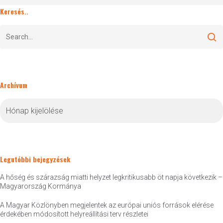
Keresés..
Archívum
Archívum
Legutóbbi bejegyzések
A hőség és szárazság miatti helyzet legkritikusabb öt napja következik –
Magyarország Kormánya
A Magyar Közlönyben megjelentek az európai uniós források elérése
érdekében módosított helyreállítási terv részletei