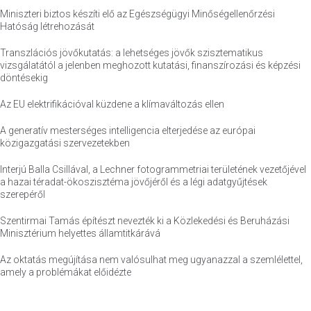
Miniszteri biztos készíti elő az Egészségügyi Minőségellenőrzési
Hatóság létrehozását
Transzlációs jövőkutatás: a lehetséges jövők szisztematikus
vizsgálatától a jelenben meghozott kutatási, finanszírozási és képzési
döntésekig
Az EU elektrifikációval küzdene a klímaváltozás ellen
A generatív mesterséges intelligencia elterjedése az európai
közigazgatási szervezetekben
Interjú Balla Csillával, a Lechner fotogrammetriai területének vezetőjével
a hazai téradat-ökoszisztéma jövőjéről és a légi adatgyűjtések
szerepéről
Szentirmai Tamás építészt nevezték ki a Közlekedési és Beruházási
Minisztérium helyettes államtitkárává
Az oktatás megújítása nem valósulhat meg ugyanazzal a szemlélettel,
amely a problémákat előidézte