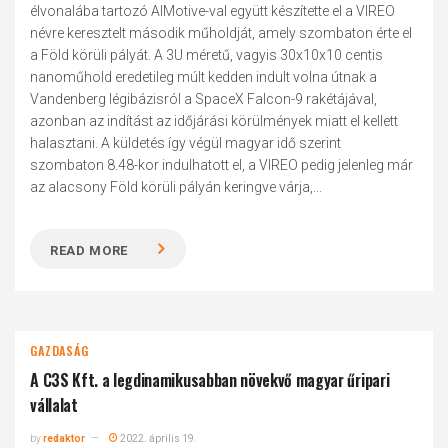
élvonalába tartozó AIMotive-val együtt készítette el a VIREO
névre keresztelt második műholdját, amely szombaton érte el
a Föld körüli pályát. A 3U méretű, vagyis 30x10x10 centis
nanoműhold eredetileg múlt kedden indult volna útnak a
Vandenberg légibázisról a SpaceX Falcon-9 rakétájával,
azonban az indítást az időjárási körülmények miatt el kellett
halasztani. A küldetés így végül magyar idő szerint
szombaton 8.48-kor indulhatott el, a VIREO pedig jelenleg már
az alacsony Föld körüli pályán keringve várja,...
READ MORE
GAZDASÁG
A C3S Kft. a legdinamikusabban növekvő magyar űripari
vállalat
by
redaktor
2022. április 19.