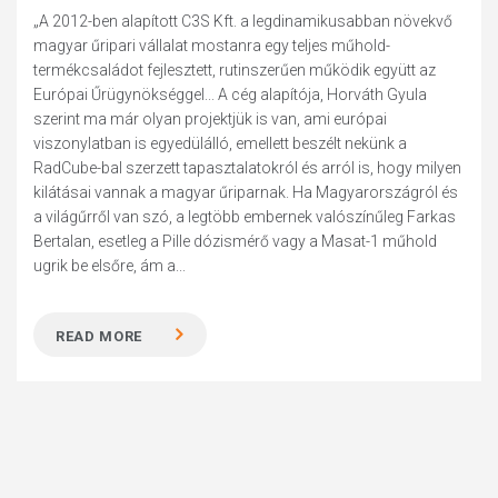
„A 2012-ben alapított C3S Kft. a legdinamikusabban növekvő
magyar űripari vállalat mostanra egy teljes műhold-
termékcsaládot fejlesztett, rutinszerűen működik együtt az
Európai Űrügynökséggel... A cég alapítója, Horváth Gyula
szerint ma már olyan projektjük is van, ami európai
viszonylatban is egyedülálló, emellett beszélt nekünk a
RadCube-bal szerzett tapasztalatokról és arról is, hogy milyen
kilátásai vannak a magyar űriparnak. Ha Magyarországról és
a világűrről van szó, a legtöbb embernek valószínűleg Farkas
Bertalan, esetleg a Pille dózismérő vagy a Masat-1 műhold
ugrik be elsőre, ám a...
READ MORE