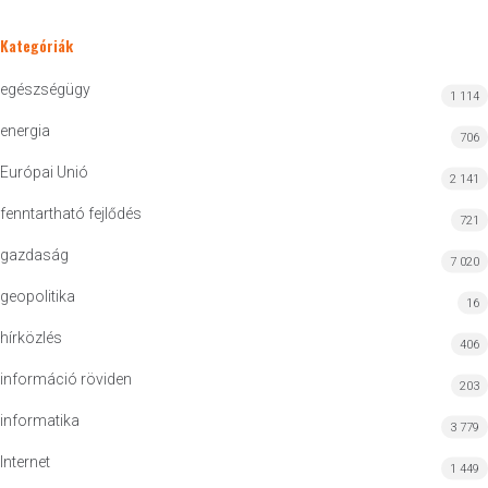
Kategóriák
egészségügy
1 114
energia
706
Európai Unió
2 141
fenntartható fejlődés
721
gazdaság
7 020
geopolitika
16
hírközlés
406
információ röviden
203
informatika
3 779
Internet
1 449