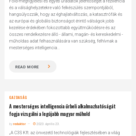
Föld-megfigyelési és egyéb űradatok jelentőségét a reziliencia
és a válsághelyzetekre való felkészülés szempontjából,
hangsúlyozzák, hogy az éghajlatváltozás, a katasztrófák és
az európai és globális biztonságot érintő válságok jobb
kezelése érdekében fokozottabb együttműködésre és az
összes rendelkezésre álló - állami, magán- és kereskedelmi -
műholdas adat felhasználására van szükség, felhívnak a
mesterséges intelligencia...
READ MORE
GAZDASÁG
A mesterséges intelligencia űrbeli alkalmazhatóságát
fogja vizsgálni a legújabb magyar műhold
by
redaktor
2023. április 23.
„A C3S Kft. az önvezető technológiák fejlesztésében a világ