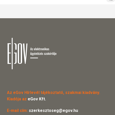
Az eGov Hírlevél tájékoztató, szakmai kiadvány.
Kiadója az
eGov Kft.
E-mail cím:
szerkesztoseg@egov.hu