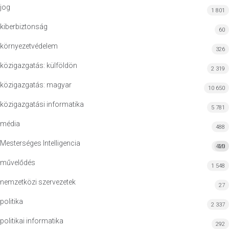
jog
1 801
kiberbiztonság
60
környezetvédelem
326
közigazgatás: külföldön
2 319
közigazgatás: magyar
10 650
közigazgatási informatika
5 781
média
488
Mesterséges Intelligencia
420
MI
művelődés
1 548
nemzetközi szervezetek
27
politika
2 337
politikai informatika
292