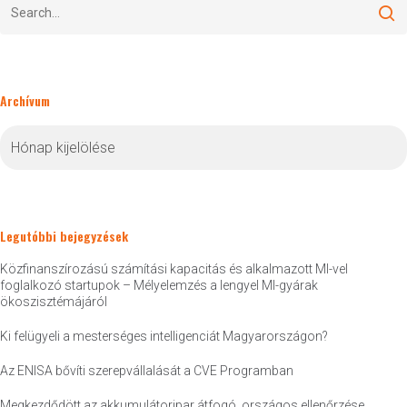
Archívum
Archívum
Legutóbbi bejegyzések
Közfinanszírozású számítási kapacitás és alkalmazott MI-vel
foglalkozó startupok – Mélyelemzés a lengyel MI-gyárak
ökoszisztémájáról
Ki felügyeli a mesterséges intelligenciát Magyarországon?
Az ENISA bővíti szerepvállalását a CVE Programban
Megkezdődött az akkumulátoripar átfogó, országos ellenőrzése