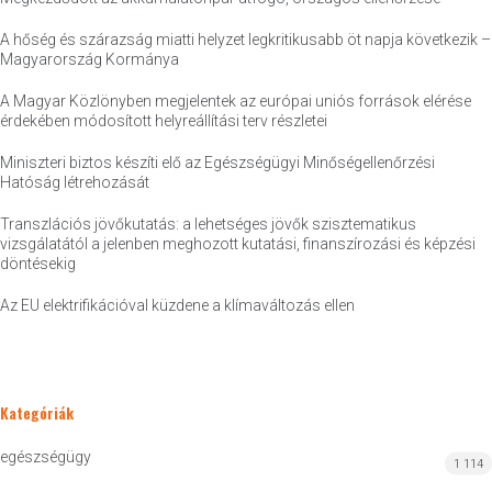
A hőség és szárazság miatti helyzet legkritikusabb öt napja következik –
Magyarország Kormánya
A Magyar Közlönyben megjelentek az európai uniós források elérése
érdekében módosított helyreállítási terv részletei
Miniszteri biztos készíti elő az Egészségügyi Minőségellenőrzési
Hatóság létrehozását
Transzlációs jövőkutatás: a lehetséges jövők szisztematikus
vizsgálatától a jelenben meghozott kutatási, finanszírozási és képzési
döntésekig
Az EU elektrifikációval küzdene a klímaváltozás ellen
Kategóriák
egészségügy
1 114