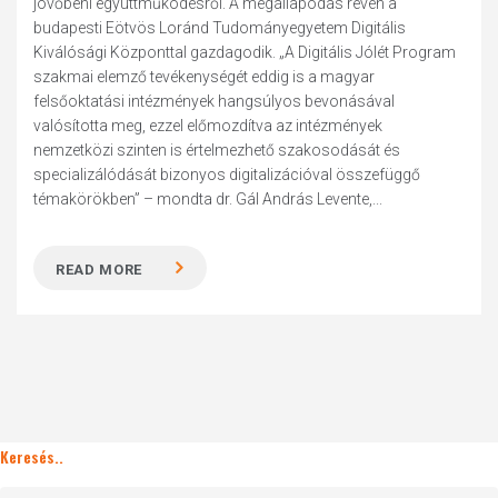
jövőbeni együttműködésről. A megállapodás révén a
budapesti Eötvös Loránd Tudományegyetem Digitális
Kiválósági Központtal gazdagodik. „A Digitális Jólét Program
szakmai elemző tevékenységét eddig is a magyar
felsőoktatási intézmények hangsúlyos bevonásával
valósította meg, ezzel előmozdítva az intézmények
nemzetközi szinten is értelmezhető szakosodását és
specializálódását bizonyos digitalizációval összefüggő
témakörökben” – mondta dr. Gál András Levente,...
READ MORE
Keresés..