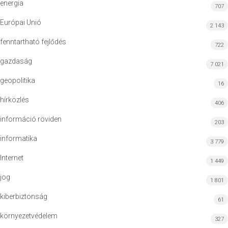
energia
707
Európai Unió
2 143
fenntartható fejlődés
722
gazdaság
7 021
geopolitika
16
hírközlés
406
információ röviden
203
informatika
3 779
Internet
1 449
jog
1 801
kiberbiztonság
61
környezetvédelem
327