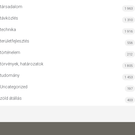
társadalom
1 963
távközlés
1 310
technika
1 916
területfejlesztés
556
történelem
212
törvények, határozatok
1 805
tudomány
1 453
Uncategorized
197
zöld átállás
403