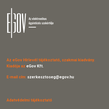
Az eGov Hírlevél tájékoztató, szakmai kiadvány.
Kiadója az
eGov Kft.
E-mail cím:
szerkesztoseg@egov.hu
Adatvédelmi tájékoztató