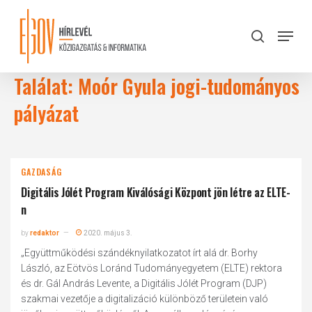
Skip
to
Menu
search
main
Close
content
Menu
Találat: Moór Gyula jogi-tudományos
pályázat
GAZDASÁG
Digitális Jólét Program Kiválósági Központ jön létre az ELTE-
n
by
redaktor
2020. május 3.
„Együttműködési szándéknyilatkozatot írt alá dr. Borhy
László, az Eötvös Loránd Tudományegyetem (ELTE) rektora
és dr. Gál András Levente, a Digitális Jólét Program (DJP)
szakmai vezetője a digitalizáció különböző területein való