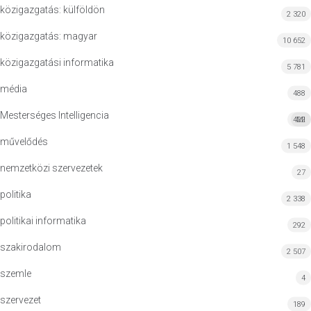
közigazgatás: külföldön
2 320
közigazgatás: magyar
10 652
közigazgatási informatika
5 781
média
488
Mesterséges Intelligencia
422
MI
művelődés
1 548
nemzetközi szervezetek
27
politika
2 338
politikai informatika
292
szakirodalom
2 507
szemle
4
szervezet
189