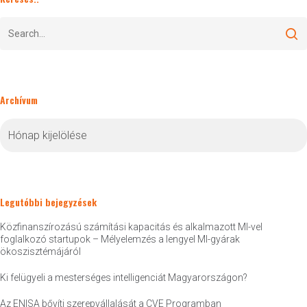
Archívum
Archívum
Legutóbbi bejegyzések
Közfinanszírozású számítási kapacitás és alkalmazott MI-vel
foglalkozó startupok – Mélyelemzés a lengyel MI-gyárak
ökoszisztémájáról
Ki felügyeli a mesterséges intelligenciát Magyarországon?
Az ENISA bővíti szerepvállalását a CVE Programban