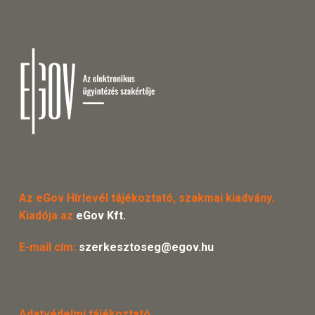
Az eGov Hírlevél tájékoztató, szakmai kiadvány.
Kiadója az
eGov Kft.
E-mail cím:
szerkesztoseg@egov.hu
Adatvédelmi tájékoztató