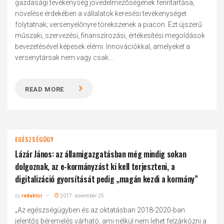
gazdasági tevékenység jövedelmezőségének fenntartása,
növelése érdekében a vállalatok keresési tevékenységet
folytatnak; versenyelőnyre törekszenek a piacon. Ezt újszerű
műszaki, szervezési, finanszírozási, értékesítési megoldások
bevezetésével képesek elérni. Innovációkkal, amelyeket a
versenytársak nem vagy csak...
READ MORE
EGÉSZSÉGÜGY
Lázár János: az államigazgatásban még mindig sokan
dolgoznak, az e-kormányzást ki kell terjeszteni, a
digitalizáció gyorsítását pedig „magán kezdi a kormány”
by
redaktor
2017. november 25.
„Az egészségügyben és az oktatásban 2018-2020-ban
jelentős béremelés várható, ami nélkül nem lehet felzárkózni a