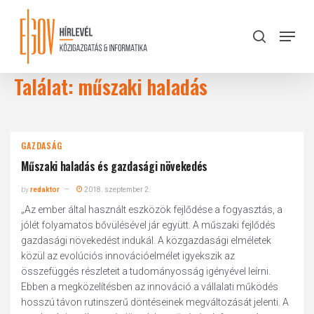
Skip
to
Menu
search
main
Close
content
Menu
Találat: műszaki haladás
GAZDASÁG
Műszaki haladás és gazdasági növekedés
by
redaktor
2018. szeptember 2.
„Az ember által használt eszközök fejlődése a fogyasztás, a
jólét folyamatos bővülésével jár együtt. A műszaki fejlődés
gazdasági növekedést indukál. A közgazdasági elméletek
közül az evolúciós innovációelmélet igyekszik az
összefüggés részleteit a tudományosság igényével leírni.
Ebben a megközelítésben az innováció a vállalati működés
hosszú távon rutinszerű döntéseinek megváltozását jelenti. A