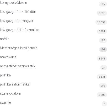
környezetvédelem
327
közigazgatás: külföldön
2 320
közigazgatás: magyar
10 652
közigazgatási informatika
5 781
média
488
Mesterséges Intelligencia
422
MI
művelődés
1 548
nemzetközi szervezetek
27
politika
2 338
politikai informatika
292
szakirodalom
2 507
szemle
4