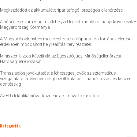
Megkezdődött az akkumulátoripar átfogó, országos ellenőrzése
A hőség és szárazság miatti helyzet legkritikusabb öt napja következik –
Magyarország Kormánya
A Magyar Közlönyben megjelentek az európai uniós források elérése
érdekében módosított helyreállítási terv részletei
Miniszteri biztos készíti elő az Egészségügyi Minőségellenőrzési
Hatóság létrehozását
Transzlációs jövőkutatás: a lehetséges jövők szisztematikus
vizsgálatától a jelenben meghozott kutatási, finanszírozási és képzési
döntésekig
Az EU elektrifikációval küzdene a klímaváltozás ellen
Kategóriák