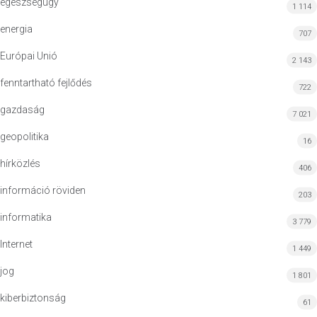
egészségügy
1 114
energia
707
Európai Unió
2 143
fenntartható fejlődés
722
gazdaság
7 021
geopolitika
16
hírközlés
406
információ röviden
203
informatika
3 779
Internet
1 449
jog
1 801
kiberbiztonság
61