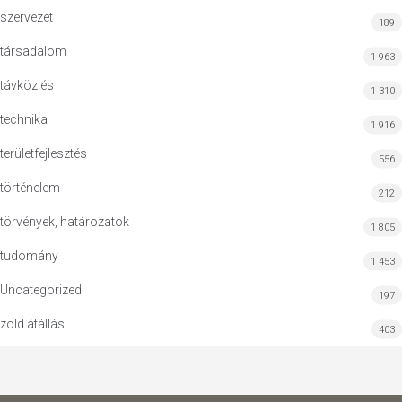
szervezet
189
társadalom
1 963
távközlés
1 310
technika
1 916
területfejlesztés
556
történelem
212
törvények, határozatok
1 805
tudomány
1 453
Uncategorized
197
zöld átállás
403