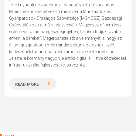
fejlett nyugati országokhoz - hangsúlyozta Lázár János
Miniszterelnökséget vezető miniszter a Munkaadók és
Gyáriparosok Országos Szövetsége (MGYOSZ) Gazdasági
Csúcstalálkozó című rendezvényén. Megjegyezte "nem lesz
érdemi változás az egészségügyben, ha nem tudjuk tovább
emelni a béreket". Megerősítette azt a véleményét is, hogy az
államigazgatásban még mindig sokan dolgoznak, ezért
kedvezőnek tartaná, ha a létszámot csökkenteni lehetne.
Jelezte, a kormány nagyon jelentős digitális, illetve közlekedési
infrastrukturális fejlesztéseket tervez. Az...
READ MORE
Keresés..