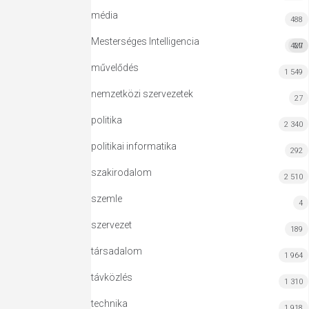
média
488
Mesterséges Intelligencia
427
MI
művelődés
1 549
nemzetközi szervezetek
27
politika
2 340
politikai informatika
292
szakirodalom
2 510
szemle
4
szervezet
189
társadalom
1 964
távközlés
1 310
technika
1 918