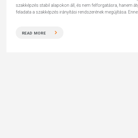
szakképzés stabil alapokon áll, és nem felforgatásra, hanem át
feladata a szakképzés irányítási rendszerének megújítása. Ennek
READ MORE
Hit enter to search or ESC to close