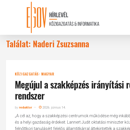
Skip
to
main
content
Találat: Naderi Zsuzsanna
KÖZIGAZGATÁS: MAGYAR
Megújul a szakképzés irányítási 
rendszer
by
redaktor
2026. június 14.
„A cél az, hogy a szakképzési centrumok működése még inkább s
és a helyi gazdaság érdekeit. Lannert Judit oktatási miniszter
felnőttkori tanulásért felelős államtitkárral áttekintették a szak