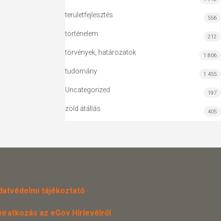
területfejlesztés
556
történelem
212
törvények, határozatok
1 806
tudomány
1 455
Uncategorized
197
zöld átállás
405
datvédelmi tájékoztató
eiratkozás az eGov Hírlevélről