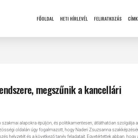
FŐOLDAL
HETI HÍRLEVÉL
FELIRATKOZÁS
CÍMK
rendszere, megszűnik a kancellári
zakmai alapokra épüljön, és politikamentesen, átláthatóan szolgálja a
 közösségi oldalán úgy fogalmazott, hogy Naderi Zsuzsanna szakképzésér
képzés helyzetét és a következő tanév feladatait. Egyetértettek abban, hogy 