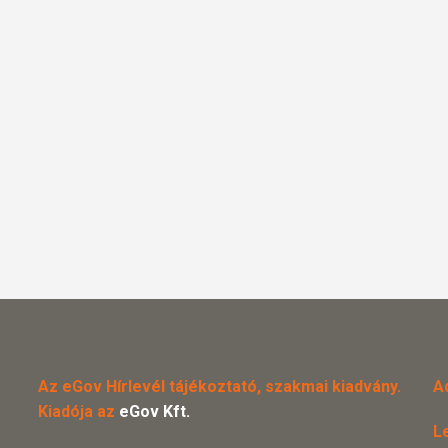
Az eGov Hírlevél tájékoztató, szakmai kiadvány.
A
Kiadója az
eGov Kft.
L