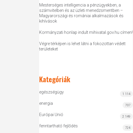
Mesterséges intelligencia a pénzügyekben, a
számvitelben és az üzleti menedzsmentben –
Magyarországi és romániai alkalmazások és
kihívások
Kormányzati honlap indult mihivatal.gov.hu címen!
Végre térképen is lehet látni a fokozottan védett
területeket
Kategóriák
egészségügy
1 114
energia
707
Európai Unió
2 149
fenntartható fejlődés
724