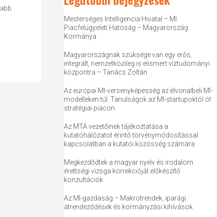
sabb
Mesterséges Intelligencia Hivatal – MI
Piacfelügyeleti Hatóság – Magyarország
Kormánya
Magyarországnak szüksége van egy erős,
integrált, nemzetközileg is elismert víztudományi
központra – Tanács Zoltán
Az európai MI-versenyképesség az élvonalbeli MI-
modelleken túl. Tanulságok az MI-startupoktól öt
stratégiai piacon
Az MTA vezetőinek tájékoztatása a
kutatóhálózatot érintő törvénymódosítással
kapcsolatban a kutatói közösség számára
Megkezdődtek a magyar nyelv és irodalom
érettségi vizsga korrekcióját előkészítő
konzultációk
Az MI-gazdaság – Makrotrendek, iparági
átrendeződések és kormányzási kihívások