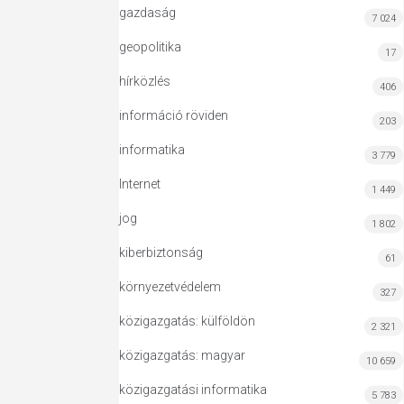
gazdaság
7 024
geopolitika
17
hírközlés
406
információ röviden
203
informatika
3 779
Internet
1 449
jog
1 802
kiberbiztonság
61
környezetvédelem
327
közigazgatás: külföldön
2 321
közigazgatás: magyar
10 659
közigazgatási informatika
5 783