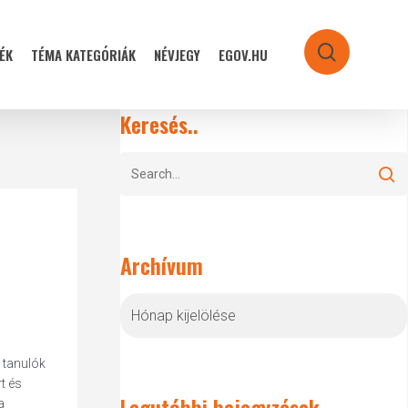
ÉK
TÉMA KATEGÓRIÁK
NÉVJEGY
EGOV.HU
search
Keresés..
Archívum
Archívum
 tanulók
t és
Legutóbbi bejegyzések
a