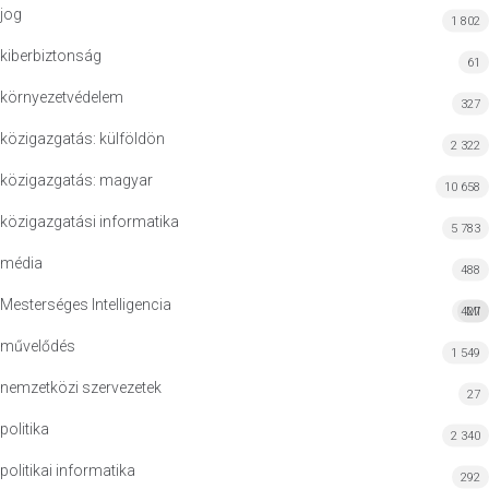
jog
1 802
kiberbiztonság
61
környezetvédelem
327
közigazgatás: külföldön
2 322
közigazgatás: magyar
10 658
közigazgatási informatika
5 783
média
488
Mesterséges Intelligencia
427
MI
művelődés
1 549
nemzetközi szervezetek
27
politika
2 340
politikai informatika
292