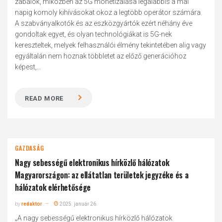
zabálók, miközben az 5G monetizálása legalábbis a mai
napig komoly kihívásokat okoz a legtöbb operátor számára.
A szabványalkotók és az eszközgyártók ezért néhány éve
gondoltak egyet, és olyan technológiákat is 5G-nek
kereszteltek, melyek felhasználói élmény tekintetében alig vagy
egyáltalán nem hoznak többletet az előző generációhoz
képest,...
READ MORE
GAZDASÁG
Nagy sebességű elektronikus hírközlő hálózatok
Magyarországon: az ellátatlan területek jegyzéke és a
hálózatok elérhetősége
by
redaktor
2025. január 26.
„A nagy sebességű elektronikus hírközlő hálózatok