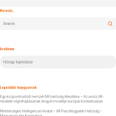
Keresés..
Archívum
Archívum
Legutóbbi bejegyzések
Egy központosított nemzeti MI-hatóság létesítése – Az uniós MI-
rendelet végrehajtásának lengyel modellje európai kontextusban
Mesterséges Intelligencia Hivatal – MI Piacfelügyeleti Hatóság –
Magyarország Kormánya