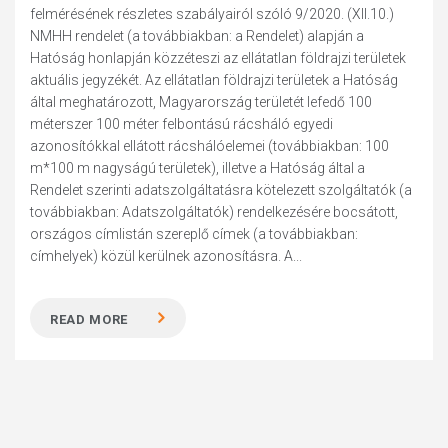
felmérésének részletes szabályairól szóló 9/2020. (XII.10.)
NMHH rendelet (a továbbiakban: a Rendelet) alapján a
Hatóság honlapján közzéteszi az ellátatlan földrajzi területek
aktuális jegyzékét. Az ellátatlan földrajzi területek a Hatóság
által meghatározott, Magyarország területét lefedő 100
méterszer 100 méter felbontású rácsháló egyedi
azonosítókkal ellátott rácshálóelemei (továbbiakban: 100
m*100 m nagyságú területek), illetve a Hatóság által a
Rendelet szerinti adatszolgáltatásra kötelezett szolgáltatók (a
továbbiakban: Adatszolgáltatók) rendelkezésére bocsátott,
országos címlistán szereplő címek (a továbbiakban:
címhelyek) közül kerülnek azonosításra. A...
READ MORE