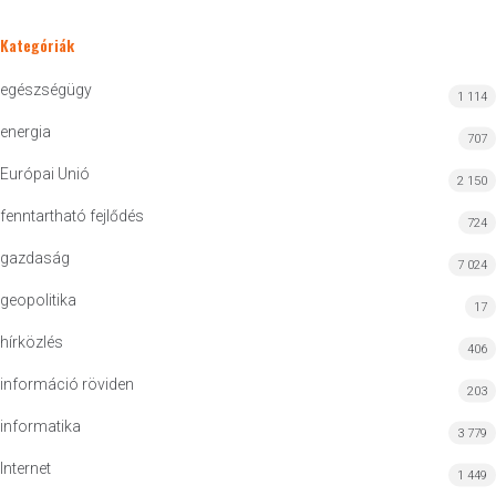
Kategóriák
egészségügy
1 114
energia
707
Európai Unió
2 150
fenntartható fejlődés
724
gazdaság
7 024
geopolitika
17
hírközlés
406
információ röviden
203
informatika
3 779
Internet
1 449