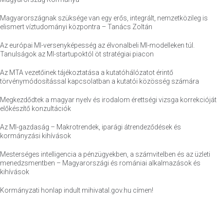
Magyarországnak szüksége van egy erős, integrált, nemzetközileg is
elismert víztudományi központra – Tanács Zoltán
Az európai MI-versenyképesség az élvonalbeli MI-modelleken túl.
Tanulságok az MI-startupoktól öt stratégiai piacon
Az MTA vezetőinek tájékoztatása a kutatóhálózatot érintő
törvénymódosítással kapcsolatban a kutatói közösség számára
Megkezdődtek a magyar nyelv és irodalom érettségi vizsga korrekcióját
előkészítő konzultációk
Az MI-gazdaság – Makrotrendek, iparági átrendeződések és
kormányzási kihívások
Mesterséges intelligencia a pénzügyekben, a számvitelben és az üzleti
menedzsmentben – Magyarországi és romániai alkalmazások és
kihívások
Kormányzati honlap indult mihivatal.gov.hu címen!