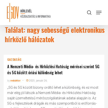
Skip
to
Menu
search
main
Close
content
Menu
Találat: nagy sebességű elektronikus
hírközlő hálózatok
GAZDASÁG
A Nemzeti Média- és Hírközlési Hatóság mérései szerint 5G
és 5G között óriási különbség lehet
by
redaktor
2025. január 26.
„5G és 5G között bizony ordító lehet a különbség, és ez most
már elég jól látszik a Nemzeti Média- és Hírközlési Hatóság
saját üzemeltetésű mérőszolgálatának adatai alapján is. Az
5G-s fejlesztések drágák és más szempontból is erőforrás-