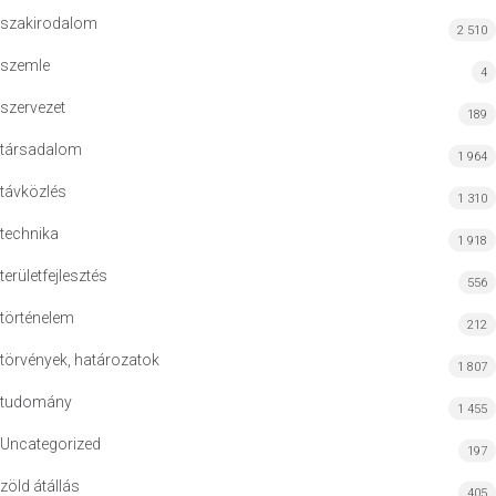
szakirodalom
2 510
szemle
4
szervezet
189
társadalom
1 964
távközlés
1 310
technika
1 918
területfejlesztés
556
történelem
212
törvények, határozatok
1 807
tudomány
1 455
Uncategorized
197
zöld átállás
405