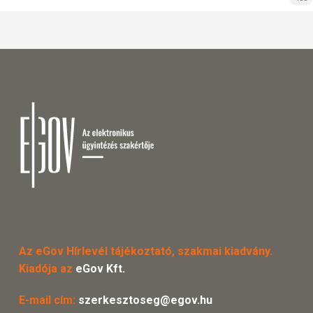
Az eGov Hírlevél tájékoztató, szakmai kiadvány.
Kiadója az
eGov Kft.
E-mail cím:
szerkesztoseg@egov.hu