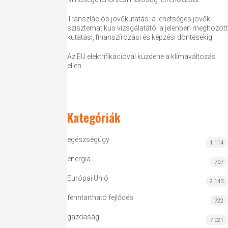
Transzlációs jövőkutatás: a lehetséges jövők
szisztematikus vizsgálatától a jelenben meghozott
kutatási, finanszírozási és képzési döntésekig
Az EU elektrifikációval küzdene a klímaváltozás
ellen
Kategóriák
egészségügy
1 114
energia
707
Európai Unió
2 143
fenntartható fejlődés
722
gazdaság
7 021