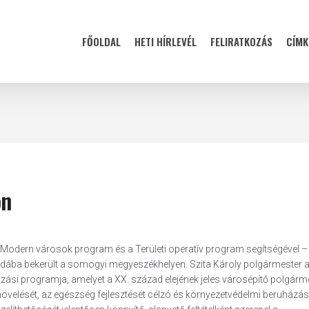
FŐOLDAL
HETI HÍRLEVÉL
FELIRATKOZÁS
CÍMK
on
a Modern városok program és a Területi operatív program segítségével – 
dába bekerült a somogyi megyeszékhelyen. Szita Károly polgármester 
i programja, amelyet a XX. század elejének jeles városépítő polgárme
 növelését, az egészség fejlesztését célzó és környezetvédelmi beruházás