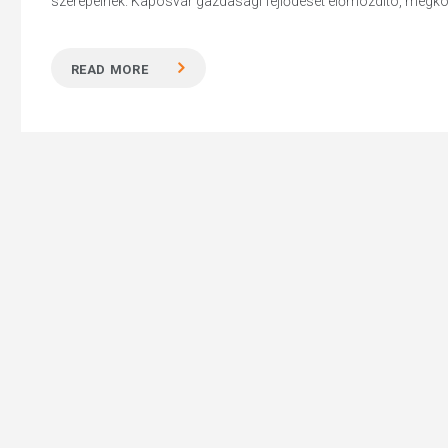
szerepelnek. Kaposvár gazdasági fejlődését előmozdító, megközelí
READ MORE
Hit enter to search or ESC to close