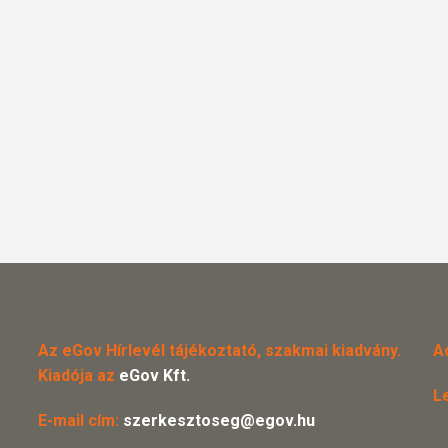
Az eGov Hírlevél tájékoztató, szakmai kiadvány.
A
Kiadója az
eGov Kft.
L
E-mail cím:
szerkesztoseg@egov.hu