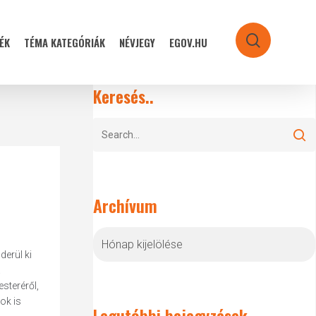
ÉK
TÉMA KATEGÓRIÁK
NÉVJEGY
EGOV.HU
search
Keresés..
Archívum
Archívum
derül ki
a
steréről,
ok is
Legutóbbi bejegyzések