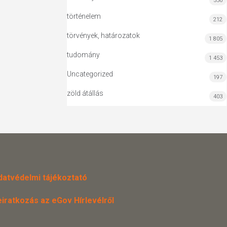
556
történelem
212
törvények, határozatok
1 805
tudomány
1 453
Uncategorized
197
zöld átállás
403
datvédelmi tájékoztató
eiratkozás az eGov Hírlevélről