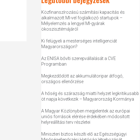
Közfinanszírozású számítási kapacitás és
alkalmazott MI-vel foglalkozó startupok –
Mélyelemzés a lengyel MI-gyárak
ökoszisztémájáról
Ki felügyeli a mesterséges intelligenciát
Magyarországon?
Az ENISA bővíti szerepvállalását a CVE
Programban
Megkezdődött az akkumulátoripar átfogó,
országos ellenőrzése
A hőség és szárazság miatti helyzet legkritikusabb
öt napja következik – Magyarország Kormánya
A Magyar Közlönyben megjelentek az európai
uniós források elérése érdekében módosított
helyreállítási terv részletei
Miniszteri biztos készíti elő az Egészségügyi
Minőségellenőrzési Hatóság létrehozását