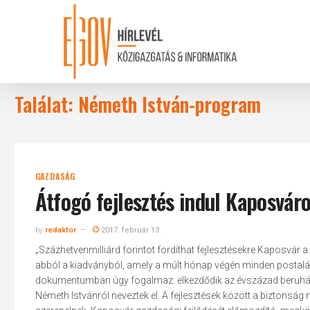
Skip
to
main
content
Találat: Németh István-program
GAZDASÁG
Átfogó fejlesztés indul Kaposvár
by
redaktor
2017. február 13.
„Százhetvenmilliárd forintot fordíthat fejlesztésekre Kaposvár 
abból a kiadványból, amely a múlt hónap végén minden postalá
dokumentumban úgy fogalmaz: elkezdődik az évszázad beruházás
Németh Istvánról neveztek el. A fejlesztések között a biztonság