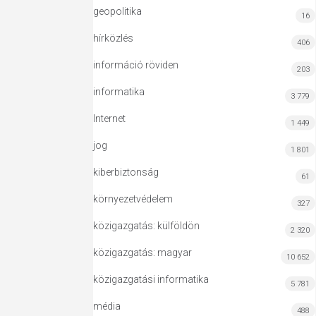
geopolitika
16
hírközlés
406
információ röviden
203
informatika
3 779
Internet
1 449
jog
1 801
kiberbiztonság
61
környezetvédelem
327
közigazgatás: külföldön
2 320
közigazgatás: magyar
10 652
közigazgatási informatika
5 781
média
488