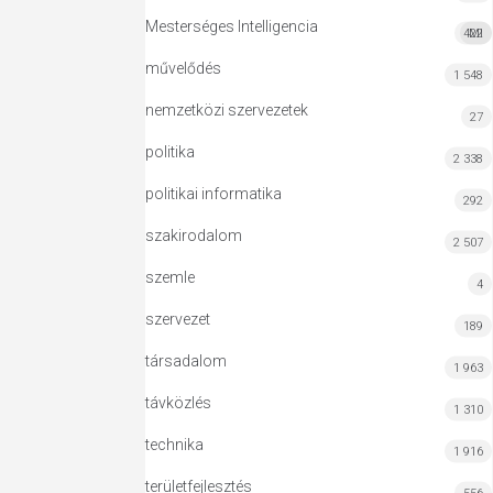
Mesterséges Intelligencia
422
MI
művelődés
1 548
nemzetközi szervezetek
27
politika
2 338
politikai informatika
292
szakirodalom
2 507
szemle
4
szervezet
189
társadalom
1 963
távközlés
1 310
technika
1 916
területfejlesztés