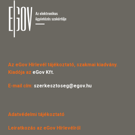
Az eGov Hírlevél tájékoztató, szakmai kiadvány.
Kiadója az
eGov Kft.
E-mail cím:
szerkesztoseg@egov.hu
Adatvédelmi tájékoztató
Leiratkozás az eGov Hírlevélről