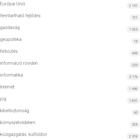
Európai Unió
2 141
fenntartható fejlődés
721
gazdaság
7 020
geopolitika
16
hírközlés
406
információ röviden
203
informatika
3 779
Internet
1 449
jog
1 801
kiberbiztonság
60
környezetvédelem
326
közigazgatás: külföldön
2 319