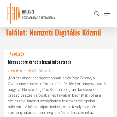
Skip
to
Menu
search
main
Close
content
Menu
Találat: Nemzeti Digitális Közmű
TÁVKÖZLÉS
Messzebbre érhet a hazai infosztráda
by
redaktor
2011. február 6.
„Merész álmot dédelgetett annak idején Baja Ferenc, a
Gyurcsány-kabinet informatikáért felelős kormánybiztosa. A
nagy ívű Nemzeti Digitális Közmű program keretében az
ország összes városában és falvában kiépítették volna a
szélessávú internet szolgáltatást lehetővé tévő optikai
hálózatot. A két éve útjára indított, majd tavaly év elején
kormányhatározatban meg is erősített terv szerint az