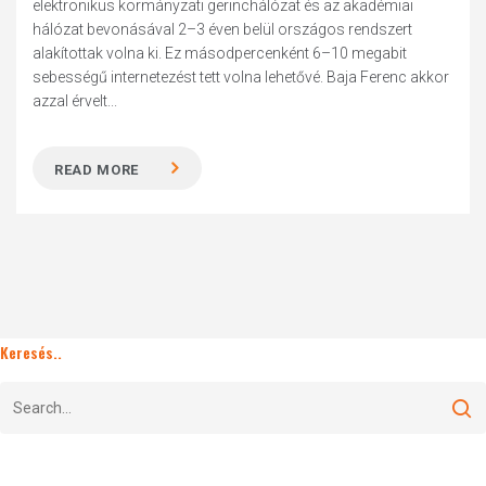
elektronikus kormányzati gerinchálózat és az akadémiai
hálózat bevonásával 2–3 éven belül országos rendszert
alakítottak volna ki. Ez másodpercenként 6–10 megabit
sebességű internetezést tett volna lehetővé. Baja Ferenc akkor
azzal érvelt...
READ MORE
Keresés..