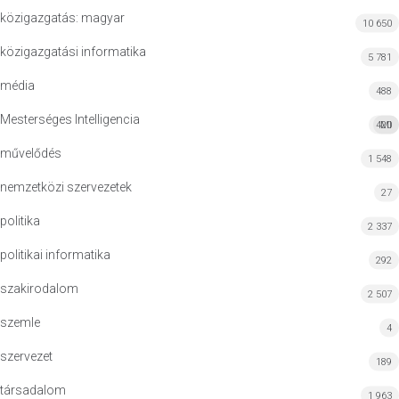
közigazgatás: magyar
10 650
közigazgatási informatika
5 781
média
488
Mesterséges Intelligencia
420
MI
művelődés
1 548
nemzetközi szervezetek
27
politika
2 337
politikai informatika
292
szakirodalom
2 507
szemle
4
szervezet
189
társadalom
1 963