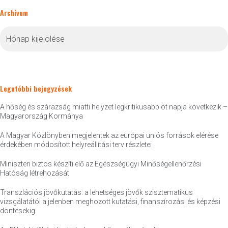
Archívum
Archívum
Legutóbbi bejegyzések
A hőség és szárazság miatti helyzet legkritikusabb öt napja következik –
Magyarország Kormánya
A Magyar Közlönyben megjelentek az európai uniós források elérése
érdekében módosított helyreállítási terv részletei
Miniszteri biztos készíti elő az Egészségügyi Minőségellenőrzési
Hatóság létrehozását
Transzlációs jövőkutatás: a lehetséges jövők szisztematikus
vizsgálatától a jelenben meghozott kutatási, finanszírozási és képzési
döntésekig