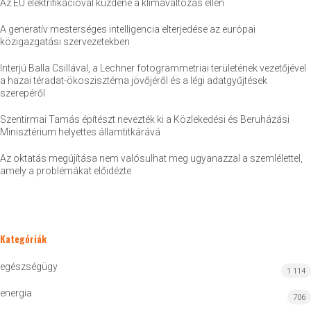
Az EU elektrifikációval küzdene a klímaváltozás ellen
A generatív mesterséges intelligencia elterjedése az európai
közigazgatási szervezetekben
Interjú Balla Csillával, a Lechner fotogrammetriai területének vezetőjével
a hazai téradat-ökoszisztéma jövőjéről és a légi adatgyűjtések
szerepéről
Szentirmai Tamás építészt nevezték ki a Közlekedési és Beruházási
Minisztérium helyettes államtitkárává
Az oktatás megújítása nem valósulhat meg ugyanazzal a szemlélettel,
amely a problémákat előidézte
Kategóriák
egészségügy
1 114
energia
706