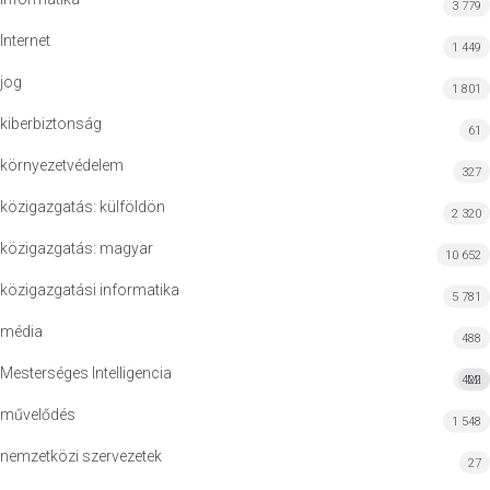
3 779
Internet
1 449
jog
1 801
kiberbiztonság
61
környezetvédelem
327
közigazgatás: külföldön
2 320
közigazgatás: magyar
10 652
közigazgatási informatika
5 781
média
488
Mesterséges Intelligencia
422
MI
művelődés
1 548
nemzetközi szervezetek
27