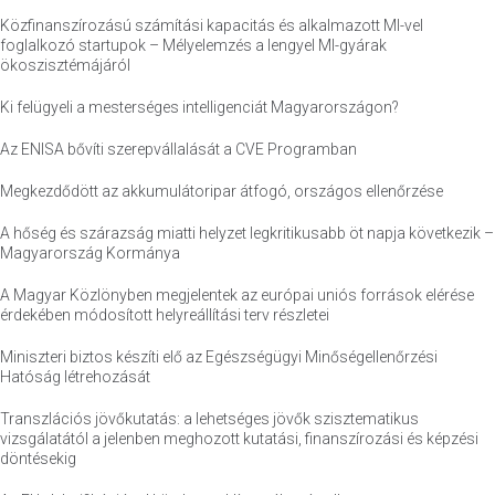
Közfinanszírozású számítási kapacitás és alkalmazott MI-vel
foglalkozó startupok – Mélyelemzés a lengyel MI-gyárak
ökoszisztémájáról
Ki felügyeli a mesterséges intelligenciát Magyarországon?
Az ENISA bővíti szerepvállalását a CVE Programban
Megkezdődött az akkumulátoripar átfogó, országos ellenőrzése
A hőség és szárazság miatti helyzet legkritikusabb öt napja következik –
Magyarország Kormánya
A Magyar Közlönyben megjelentek az európai uniós források elérése
érdekében módosított helyreállítási terv részletei
Miniszteri biztos készíti elő az Egészségügyi Minőségellenőrzési
Hatóság létrehozását
Transzlációs jövőkutatás: a lehetséges jövők szisztematikus
vizsgálatától a jelenben meghozott kutatási, finanszírozási és képzési
döntésekig