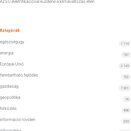
Az EU elektrifikációval küzdene a klímaváltozás ellen
Kategóriák
egészségügy
1 114
energia
707
Európai Unió
2 143
fenntartható fejlődés
722
gazdaság
7 021
geopolitika
16
hírközlés
406
információ röviden
203
informatika