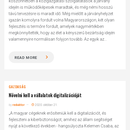
köszönhetően a közigazgatási szolgáltatások a járvány
idején is működőképesek maradtak, és még némi hosszú
távú tervezésre is maradt idő. Még mielőtt a járványhelyzet
igazán komolyra fordult volna Magyarországon, két olyan
fejlesztés is termőre fordult, amelyek nagymértékben
megkönnyítették, hogy az élet a kényszerű bezártság idején
valamennyire normálisan folyjon tovább. Az egyik az...
READ MORE
GAZDASÁG
Növelni kell a vállalatok digitalizációját
by
redaktor
2020. október 21.
„A magyar cégeknek erősíteniük kell a digitalizációt, és
fejleszteni a kiberbiztonságot, amihez az állam segítséget
nyújt a következő években - hangsúlyozta Kelemen Csaba, az