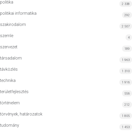
politika
2 338
politikai informatika
292
szakirodalom
2 507
szemle
4
szervezet
189
társadalom
1 963
távközlés
1 310
technika
1 916
területfejlesztés
556
történelem
212
törvények, határozatok
1 805
tudomány
1 453