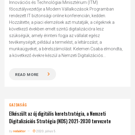
Innovációs és Technológiai Minisztérium (ITM)
főosztályvezetője a Modern Vállalkozások Programban
rendezett IT biztonsági online konferencián, kedden.
Hozzátette, a piaci elemzések azt mutatják, a cégeknek a
következő években emelt szintű digitalizációra lesz
szükségük, amely érinteni fogja az vállalat egész
tevékenységét, például a termelést, a leltározást, a
munkaügyeket, a bérelszámolást. Kelemen Csaba elmondta,
a következő évekre készül a Nemzeti Digitalizációs...
READ MORE
GAZDASÁG
Elkészült az új digitális keretstratégia, a Nemzeti
Digitalizációs Stratégia (NDS) 2021-2030 tervezete
by
redaktor
2020. július 5.