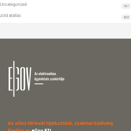
Uncategorized
197
zöld átállás
403
Az eGov Hírlevél tájékoztató, szakmai kiadvány.
Kiadója az
eGov Kft.