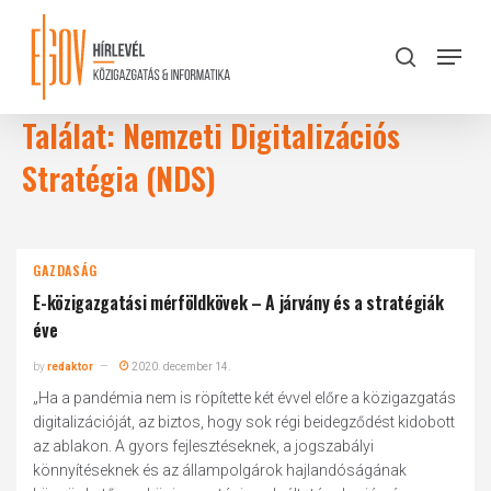
Skip
to
Menu
search
main
Close
content
Menu
Találat: Nemzeti Digitalizációs
Stratégia (NDS)
GAZDASÁG
E-közigazgatási mérföldkövek – A járvány és a stratégiák
éve
by
redaktor
2020. december 14.
„Ha a pandémia nem is röpítette két évvel előre a közigazgatás
digitalizációját, az biztos, hogy sok régi beidegződést kidobott
az ablakon. A gyors fejlesztéseknek, a jogszabályi
könnyítéseknek és az állampolgárok hajlandóságának