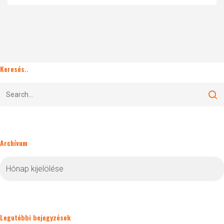
Keresés..
Archívum
Archívum
Legutóbbi bejegyzések