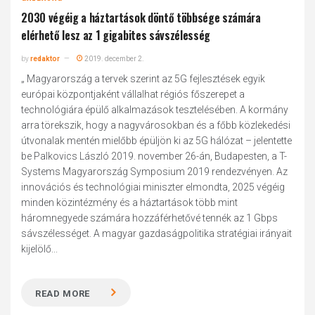
2030 végéig a háztartások döntő többsége számára
elérhető lesz az 1 gigabites sávszélesség
by
redaktor
2019. december 2.
„ Magyarország a tervek szerint az 5G fejlesztések egyik
európai központjaként vállalhat régiós főszerepet a
technológiára épülő alkalmazások tesztelésében. A kormány
arra törekszik, hogy a nagyvárosokban és a főbb közlekedési
útvonalak mentén mielőbb épüljön ki az 5G hálózat – jelentette
be Palkovics László 2019. november 26-án, Budapesten, a T-
Systems Magyarország Symposium 2019 rendezvényen. Az
innovációs és technológiai miniszter elmondta, 2025 végéig
minden közintézmény és a háztartások több mint
háromnegyede számára hozzáférhetővé tennék az 1 Gbps
sávszélességet. A magyar gazdaságpolitika stratégiai irányait
kijelölő...
READ MORE