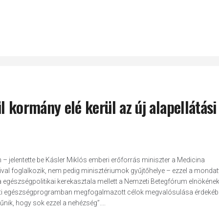
 kormány elé kerül az új alapellátási
 – jelentette be Kásler Miklós emberi erőforrás miniszter a Medicina
ival foglalkozik, nem pedig minisztériumok gyűjtőhelye – ezzel a mondat
ia egészségpolitikai kerekasztala mellett a Nemzeti Betegfórum elnökének
eti egészségprogramban megfogalmazott célok megvalósulása érdekéb
űnik, hogy sok ezzel a nehézség”....