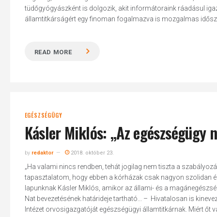
tüdőgyógyászként is dolgozik, akit informátoraink ráadásul iga
államtitkárságért egy finoman fogalmazva is mozgalmas idősza
READ MORE
Hit enter to search or ESC to close
EGÉSZSÉGÜGY
Kásler Miklós: „Az egészségügy 
by
redaktor
2018. október 23.
„Ha valami nincs rendben, tehát jogilag nem tiszta a szabályoz
tapasztalatom, hogy ebben a kórházak csak nagyon szolidan ér
lapunknak Kásler Miklós, amikor az állami- és a magánegészség
Nat bevezetésének határideje tartható... – Hivatalosan is kine
Intézet orvosigazgatóját egészségügyi államtitkárnak. Miért őt vá