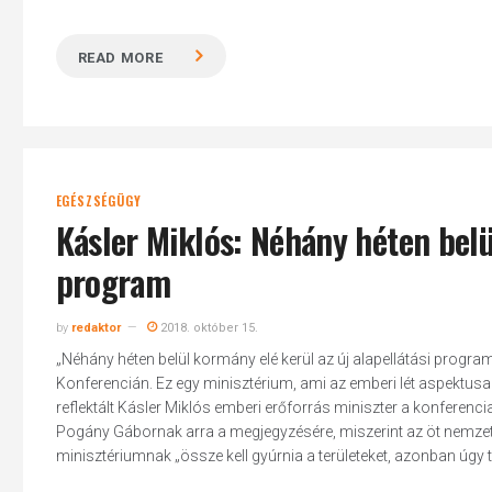
READ MORE
EGÉSZSÉGÜGY
Kásler Miklós: Néhány héten belül
program
by
redaktor
2018. október 15.
„Néhány héten belül kormány elé kerül az új alapellátási program
Konferencián. Ez egy minisztérium, ami az emberi lét aspektusa
reflektált Kásler Miklós emberi erőforrás miniszter a konferenc
Pogány Gábornak arra a megjegyzésére, miszerint az öt nemz
minisztériumnak „össze kell gyúrnia a területeket, azonban úgy t