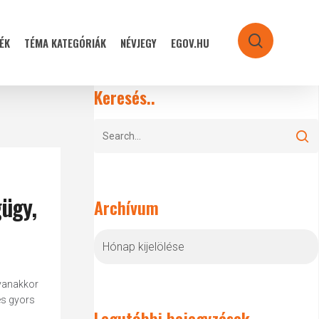
ÉK
TÉMA KATEGÓRIÁK
NÉVJEGY
EGOV.HU
search
Keresés..
gügy,
Archívum
Archívum
gyanakkor
és gyors
Legutóbbi bejegyzések