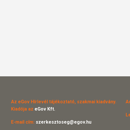
Az eGov Hírlevél tájékoztató, szakmai kiadvány.
A
Kiadója az
eGov Kft.
L
E-mail cím:
szerkesztoseg@egov.hu