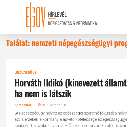
Skip
to
main
content
Találat: nemzeti népegészségügyi pr
EGÉSZSÉGÜGY
Horváth Ildikó (kinevezett állam
ha nem is látszik
by
redaktor
2018. október 28.
„Az egészségügy helyett az egészséget szeretné fókuszba helyezn
azt is érzékeli: a kormány alapvető kötelessége az egészségügyi 
segítség, ha szükség van rá. – Ön elismert orvos-kutató, aktíva