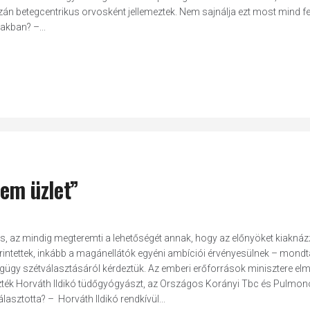
zán betegcentrikus orvosként jellemeztek. Nem sajnálja ezt most mind fe
kban? –...
nem üzlet”
ás, az mindig megteremti a lehetőségét annak, hogy az előnyöket kiaknáz
intettek, inkább a magánellátók egyéni ambíciói érvényesülnek – mondt
ügy szétválasztásáról kérdeztük. Az emberi erőforrások minisztere elm
vezték Horváth Ildikó tüdőgyógyászt, az Országos Korányi Tbc és Pulmon
lasztotta? – Horváth Ildikó rendkívül...