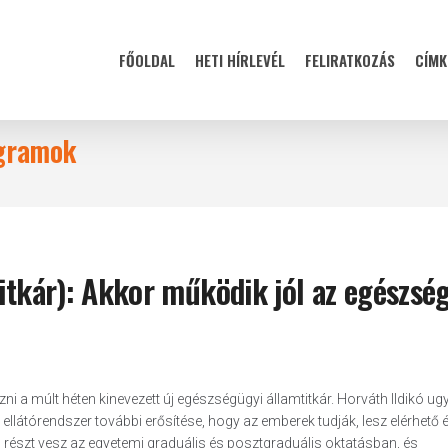
FŐOLDAL
HETI HÍRLEVÉL
FELIRATKOZÁS
CÍMK
ogramok
titkár): Akkor működik jól az egészsé
i a múlt héten kinevezett új egészségügyi államtitkár. Horváth Ildikó u
ellátórendszer további erősítése, hogy az emberek tudják, lesz elérhető 
n részt vesz az egyetemi graduális és posztgraduális oktatásban, és