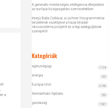
A generatív mesterséges intelligencia elterjedése
az európai közigazgatási szervezetekben
Interjú Balla Csillával, a Lechner fotogrammetriai
területének vezetőjével a hazai téradat-
ökoszisztéma jövőjéről és a légi adatgyűjtések
szerepéről
Kategóriák
egészségügy
1 114
energia
707
tal
Európai Unió
2 142
,
fenntartható fejlődés
en a
722
gazdaság
7 021