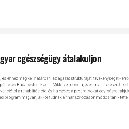
agyar egészségügy átalakuljon
és ehhez meg kell határozni az ágazat struktúráját, tevékenységét - errő
énteken Budapesten. Kásler Miklós elmondta, ezek miatt is készültek el 
iótól a rehabilitációig, és ha ezeket a programokat egymásra rakjuk,
zeti program megvan, akkor tudnak a finanszírozáson módosítani - tette