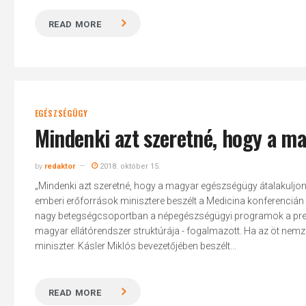
READ MORE
EGÉSZSÉGÜGY
Mindenki azt szeretné, hogy a m
by
redaktor
2018. október 15.
„Mindenki azt szeretné, hogy a magyar egészségügy átalakuljon, 
emberi erőforrások minisztere beszélt a Medicina konferencián p
nagy betegségcsoportban a népegészségügyi programok a prevenc
magyar ellátórendszer struktúrája - fogalmazott. Ha az öt nem
miniszter. Kásler Miklós bevezetőjében beszélt...
READ MORE