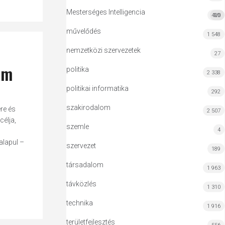
Mesterséges Intelligencia
420
MI
művelődés
1 548
nemzetközi szervezetek
27
am
politika
2 338
politikai informatika
292
szakirodalom
re és
2 507
célja,
szemle
4
alapul –
szervezet
189
társadalom
1 963
távközlés
1 310
technika
1 916
területfejlesztés