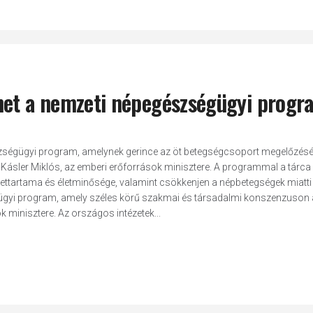
het a nemzeti népegészségügyi progr
szségügyi program, amelynek gerince az öt betegségcsoport megelőzésé
 Kásler Miklós, az emberi erőforrások minisztere. A programmal a tárca 
lettartama és életminősége, valamint csökkenjen a népbetegségek miatti
gyi program, amely széles körű szakmai és társadalmi konszenzuson 
 minisztere. Az országos intézetek...