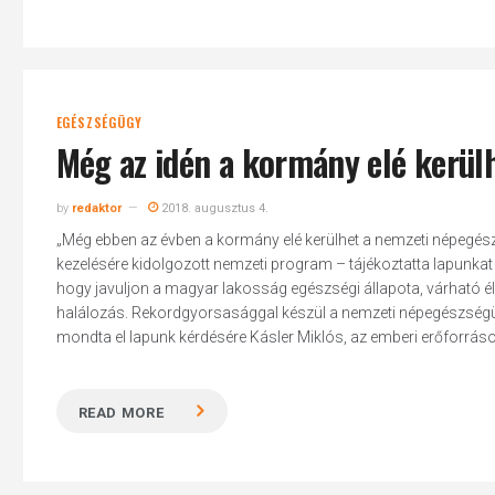
EGÉSZSÉGÜGY
Még az idén a kormány elé kerül
by
redaktor
2018. augusztus 4.
„Még ebben az évben a kormány elé kerülhet a nemzeti népegé
kezelésére kidolgozott nemzeti program – tájékoztatta lapunkat
hogy javuljon a magyar lakosság egészségi állapota, várható é
halálozás. Rekordgyorsasággal készül a nemzeti népegészségü
mondta el lapunk kérdésére Kásler Miklós, az emberi erőforrások
READ MORE