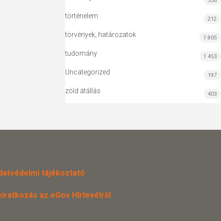
556
történelem
212
törvények, határozatok
1 805
tudomány
1 453
Uncategorized
197
zöld átállás
403
datvédelmi tájékoztató
eiratkozás az eGov Hírlevélről