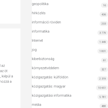
geopolitika
16
hírközlés
406
információ röviden
203
informatika
3 779
Internet
1 449
jog
1 801
kiberbiztonság
61
l az
környezetvédelem
327
az öt
 kiépül a
közigazgatás: külföldön
2 319
 hozzá a
közigazgatás: magyar
10 651
közigazgatási informatika
5 781
média
488