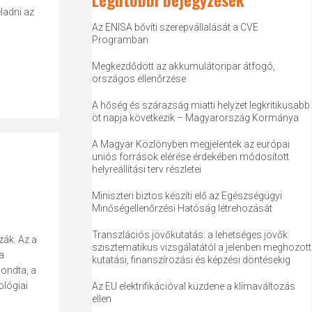
ladni az
Az ENISA bővíti szerepvállalását a CVE
Programban
Megkezdődött az akkumulátoripar átfogó,
országos ellenőrzése
A hőség és szárazság miatti helyzet legkritikusabb
öt napja következik – Magyarország Kormánya
A Magyar Közlönyben megjelentek az európai
uniós források elérése érdekében módosított
helyreállítási terv részletei
Miniszteri biztos készíti elő az Egészségügyi
Minőségellenőrzési Hatóság létrehozását
Transzlációs jövőkutatás: a lehetséges jövők
zák. Az a
szisztematikus vizsgálatától a jelenben meghozott
a
kutatási, finanszírozási és képzési döntésekig
ondta, a
ológiai
Az EU elektrifikációval küzdene a klímaváltozás
ellen