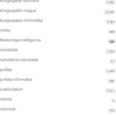
közigazgatás: külföldön
2 322
közigazgatás: magyar
10 662
közigazgatási informatika
5 784
média
488
Mesterséges Intelligencia
428
MI
művelődés
1 550
nemzetközi szervezetek
27
politika
2 340
politikai informatika
292
szakirodalom
2 511
szemle
4
szervezet
190