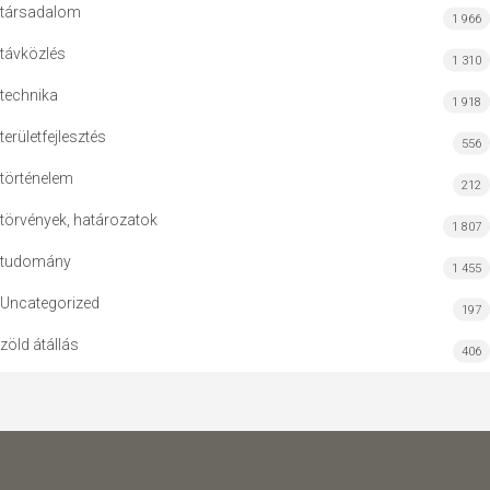
társadalom
1 966
távközlés
1 310
technika
1 918
területfejlesztés
556
történelem
212
törvények, határozatok
1 807
tudomány
1 455
Uncategorized
197
zöld átállás
406