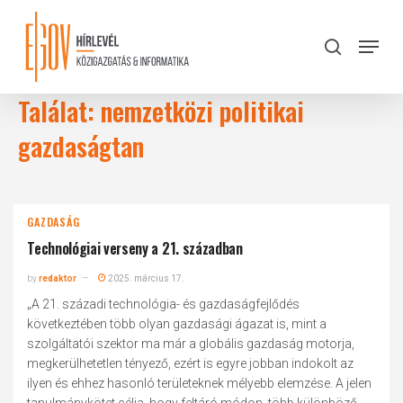
Skip
to
Menu
search
main
Close
content
Menu
Találat: nemzetközi politikai
gazdaságtan
GAZDASÁG
Technológiai verseny a 21. században
by
redaktor
2025. március 17.
„A 21. századi technológia- és gazdaságfejlődés
következtében több olyan gazdasági ágazat is, mint a
szolgáltatói szektor ma már a globális gazdaság motorja,
megkerülhetetlen tényező, ezért is egyre jobban indokolt az
ilyen és ehhez hasonló területeknek mélyebb elemzése. A jelen