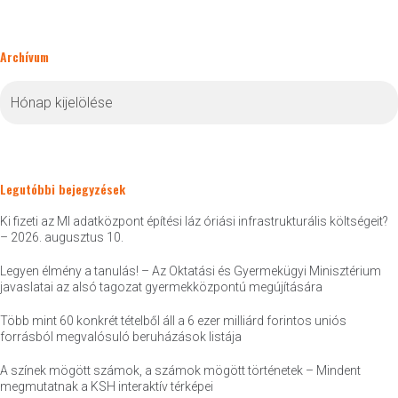
Archívum
Archívum
Legutóbbi bejegyzések
Ki fizeti az MI adatközpont építési láz óriási infrastrukturális költségeit?
– 2026. augusztus 10.
Legyen élmény a tanulás! – Az Oktatási és Gyermekügyi Minisztérium
javaslatai az alsó tagozat gyermekközpontú megújítására
Több mint 60 konkrét tételből áll a 6 ezer milliárd forintos uniós
forrásból megvalósuló beruházások listája
A színek mögött számok, a számok mögött történetek – Mindent
megmutatnak a KSH interaktív térképei