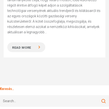
tanulmánykötet célja, hogy feltáró módon, több különböző
régiót érintve átfogó képet adjon a szolgáltatások
technológiai versenyének aktuális trendjeiről és kilátásairól és
az egyes országok közötti gazdasági verseny
kulcsterületeiről. A kötet összefoglalja, megvizsgálja, és
részletesen elemzi azokat a nemzetközi kihívásokat, amelyek
aktuálisan a legnagyobb...
READ MORE
Keresés..