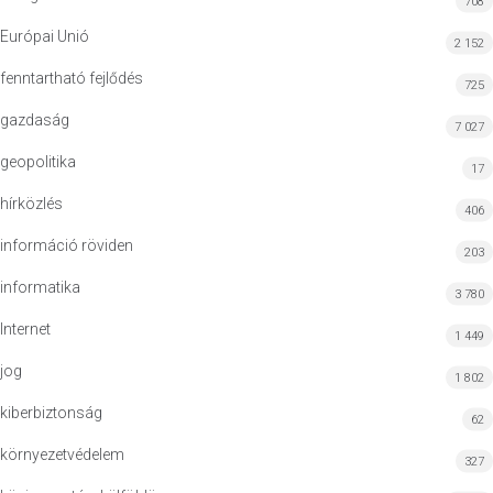
708
Európai Unió
2 152
fenntartható fejlődés
725
gazdaság
7 027
geopolitika
17
hírközlés
406
információ röviden
203
informatika
3 780
Internet
1 449
jog
1 802
kiberbiztonság
62
környezetvédelem
327