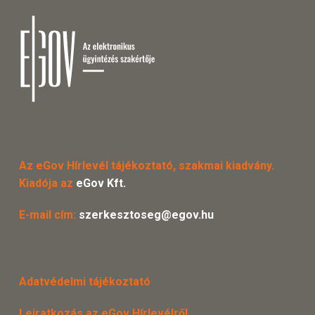
Az eGov Hírlevél tájékoztató, szakmai kiadvány.
Kiadója az
eGov Kft.
E-mail cím:
szerkesztoseg@egov.hu
Adatvédelmi tájékoztató
Leiratkozás az eGov Hírlevélről