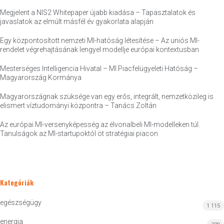
Megjelent a NIS2 Whitepaper újabb kiadása – Tapasztalatok és
javaslatok az elmúlt másfél év gyakorlata alapján
Egy központosított nemzeti MI-hatóság létesítése – Az uniós MI-
rendelet végrehajtásának lengyel modellje európai kontextusban
Mesterséges Intelligencia Hivatal – MI Piacfelügyeleti Hatóság –
Magyarország Kormánya
Magyarországnak szüksége van egy erős, integrált, nemzetközileg is
elismert víztudományi központra – Tanács Zoltán
Az európai MI-versenyképesség az élvonalbeli MI-modelleken túl.
Tanulságok az MI-startupoktól öt stratégiai piacon
Kategóriák
egészségügy
1 115
energia