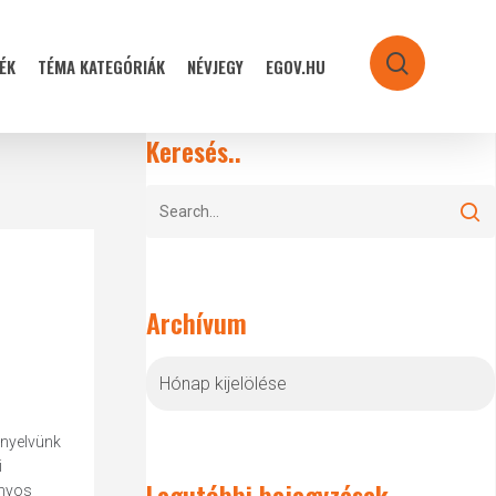
ÉK
TÉMA KATEGÓRIÁK
NÉVJEGY
EGOV.HU
search
Keresés..
Archívum
Archívum
 nyelvünk
i
Legutóbbi bejegyzések
ányos