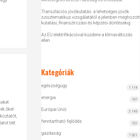
 egy
Transzlációs jövőkutatás: a lehetséges jövők
szisztematikus vizsgálatától a jelenben meghozott
kutatási, finanszírozási és képzési döntésekig
Az EU elektrifikációval küzdene a klímaváltozás
ellen
Kategóriák
egészségügy
1 114
energia
707
seket
k őket:
Európai Unió
2 143
ékoztatót,
fenntartható fejlődés
tot tett
722
gazdaság
7 021