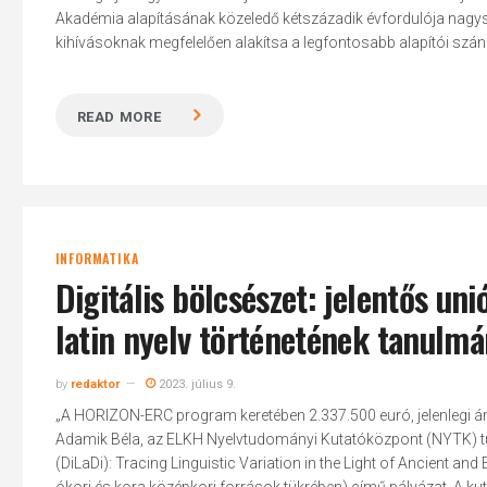
Akadémia alapításának közeledő kétszázadik évfordulója nagysze
kihívásoknak megfelelően alakítsa a legfontosabb alapítói szánd
READ MORE
INFORMATIKA
Digitális bölcsészet: jelentős u
latin nyelv történetének tanulm
by
redaktor
2023. július 9.
„A HORIZON-ERC program keretében 2.337.500 euró, jelenlegi ár
Hit enter to search or ESC to close
Adamik Béla, az ELKH Nyelvtudományi Kutatóközpont (NYTK) tu
(DiLaDi): Tracing Linguistic Variation in the Light of Ancient and 