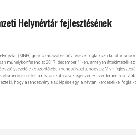
eti Helynévtár fejlesztésének
Helynévtár (MNH) gondozásával és bővítésével foglalkozó kutatócsoport
an műhelykonferenciát 2017. december 11-én, amelyen áttekintették a
 főosztályvezetője köszöntőjében hangsúlyozta, hogy az MNH fejlesztés
k elismerése mellett a névtani kutatások egészének is érdemes a korább
zte ki, hogy a rendezvény első lépése egy, a névtani kérdésekkel foglal