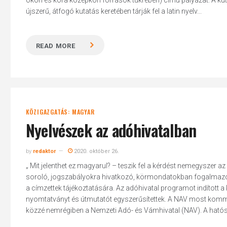
ókori és kora középkori források tükrében) című pályázat. A ku
újszerű, átfogó kutatás keretében tárják fel a latin nyelv...
READ MORE
KÖZIGAZGATÁS: MAGYAR
Nyelvészek az adóhivatalban
by
redaktor
2020. október 26.
„ Mit jelenthet ez magyarul? – teszik fel a kérdést nemegyszer a
soroló, jogszabályokra hivatkozó, körmondatokban fogalmazó
a címzettek tájékoztatására. Az adóhivatal programot indított a k
nyomtatványt és útmutatót egyszerűsítettek. A NAV most komm
közzé nemrégiben a Nemzeti Adó- és Vámhivatal (NAV). A hat