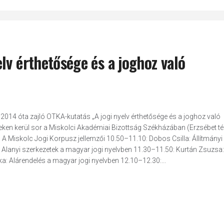
lv érthetősége és a joghoz való
014 óta zajló OTKA-kutatás „A jogi nyelv érthetősége és a joghoz való
ken kerül sor a Miskolci Akadémiai Bizottság Székházában (Erzsébet tér
A Miskolc Jogi Korpusz jellemzői 10.50–11.10: Dobos Csilla: Állítmányi
 Alanyi szerkezetek a magyar jogi nyelvben 11.30–11.50: Kurtán Zsuzsa:
a: Alárendelés a magyar jogi nyelvben 12.10–12.30:...