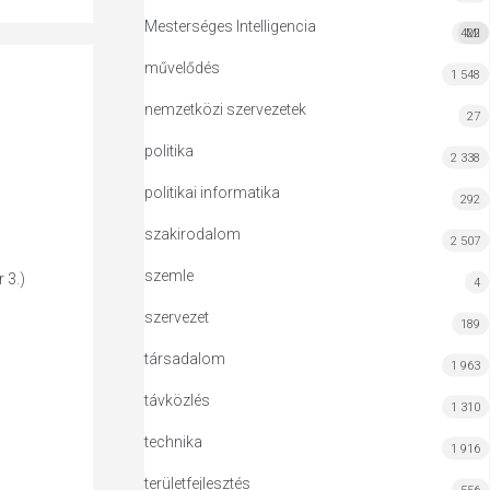
Mesterséges Intelligencia
422
MI
művelődés
1 548
nemzetközi szervezetek
27
politika
2 338
politikai informatika
292
szakirodalom
2 507
szemle
 3.)
4
szervezet
189
társadalom
1 963
távközlés
1 310
technika
1 916
területfejlesztés