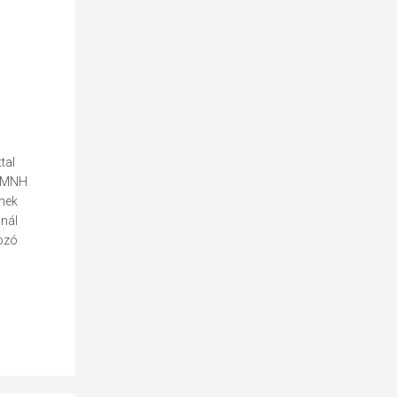
tal
z MNH
ének
inál
kozó