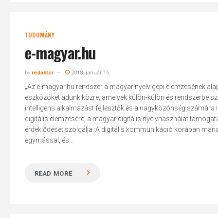
TUDOMÁNY
e-magyar.hu
by
redaktor
2018. január 15.
„Az e-magyar.hu rendszer a magyar nyelv gépi elemzésének alap
eszközöket adunk közre, amelyek külön-külön és rendszerbe sz
intelligens alkalmazást fejlesztők és a nagyközönség számára i
digitális elemzésére, a magyar digitális nyelvhasználat támo
érdeklődését szolgálja. A digitális kommunikáció korában manap
egymással, és...
READ MORE