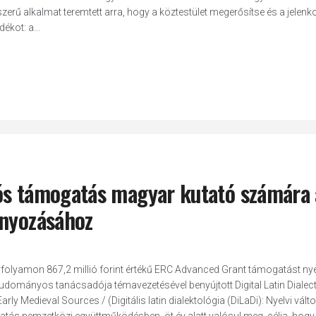
rű alkalmat teremtett arra, hogy a köztestület megerősítse és a jelenko
ékot: a...
niós támogatás magyar kutató számára 
ányozásához
folyamon 867,2 millió forint értékű ERC Advanced Grant támogatást nye
dományos tanácsadója témavezetésével benyújtott Digital Latin Dialec
Early Medieval Sources / (Digitális latin dialektológia (DiLaDi): Nyelvi vált