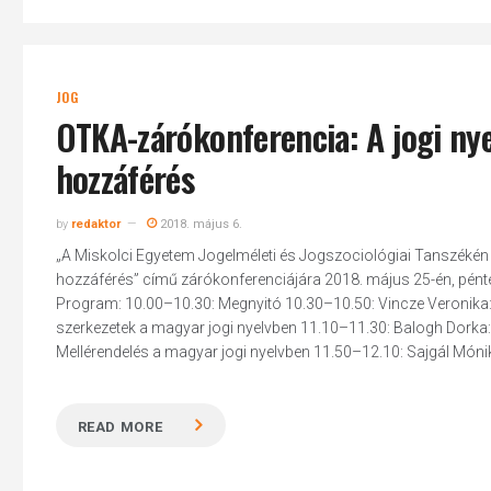
JOG
OTKA-zárókonferencia: A jogi nye
hozzáférés
by
redaktor
2018. május 6.
„A Miskolci Egyetem Jogelméleti és Jogszociológiai Tanszékén 2
hozzáférés” című zárókonferenciájára 2018. május 25-én, pénte
Program: 10.00–10.30: Megnyitó 10.30–10.50: Vincze Veronika: 
szerkezetek a magyar jogi nyelvben 11.10–11.30: Balogh Dorka:
Mellérendelés a magyar jogi nyelvben 11.50–12.10: Sajgál Mónik
READ MORE