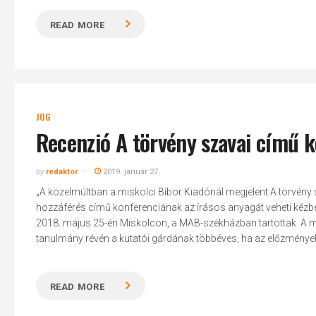
READ MORE
JOG
Recenzió A törvény szavai című k
by
redaktor
2019. január 27.
„A közelmúltban a miskolci Bíbor Kiadónál megjelent A törvény sz
hozzáférés című konferenciá­nak az írásos anyagát veheti kézb
2018. május 25-én Miskolcon, a MAB-székházban tartottak. A mű a
tanulmány révén a kutatói gárdának többéves, ha az előzményeket
READ MORE