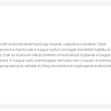
vető eszközeit tartalmazza egy integrált, szabványos keretben. Olyan
ervezve is hasznosak a magyar nyelvű szöveggel, beszéddel foglalkozó 
s. Ezek az eszközök nélkülözhetetlen infrastruktúrát nyújtanak a magyar
gatására. A magyar nyelv számítógépes elemzése nem (csupán) a nyelvés
ság laptopok, tabletek és főleg okostelefonok segítségével érintkezün