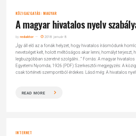
KÖZIGAZGATÁS: MAGYAR
A magyar hivatalos nyelv szabály
by
redaktor
2018. január 8.
„Így áll elő az a fonák helyzet, hogy hivatalos írásmódunk homlo
nevetséget kelt, holott méltóságos akar lenni, homályt terjeszt, 
legbuzgóbban szeretné szolgálni...” Forrás: A magyar hivatalos 
Egyetemi Nyomda; 1926 (PDF) Szerkesztői megjegyzés: A közig
csak történeti szempontból érdekes. Lásd még: A hivatalos nyel
READ MORE
INTERNET