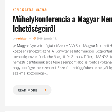
KÖZIGAZGATÁS: MAGYAR
Műhelykonferencia a Magyar Nemz
lehetőségeiről
by
redaktor
2018. január 14.
„A Magyar Nyelvstratégiai Intézet (MANYSI) a Magyar Nemzeti 
közösen rendezett az MTA Könyvtár és Információs Központjáb
továbbfejlesztésének lehetőségeit. Dr. Strausz Péter, a MANYSI
nemzeti identitásunk erősítése szempontjából is fontos voltána
nagyobb figyelmet szentelni. Ezzel összefüggésben reményét feje
szakmai közösségek...
READ MORE