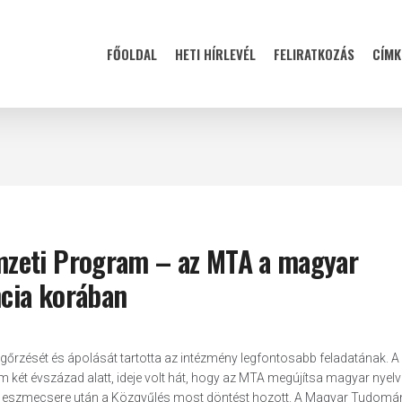
FŐOLDAL
HETI HÍRLEVÉL
FELIRATKOZÁS
CÍMK
mzeti Program – az MTA a magyar
ncia korában
őrzését és ápolását tartotta az intézmény legfontosabb feladatának. A
m két évszázad alatt, ideje volt hát, hogy az MTA megújítsa magyar nyelv
zajlott eszmecsere után a Közgyűlés most döntést hozott. A Magyar Tudom