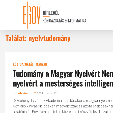
Skip
to
main
content
Találat: nyelvtudomány
KÖZIGAZGATÁS: MAGYAR
Tudomány a Magyar Nyelvért Ne
nyelvért a mesterséges intellige
by
redaktor
2024. május 12.
„Széchenyi István az Akadémia alapításakor a magyar nyelv meg
előtt álló kihívások jócskán megváltoztak az azóta eltelt csakne
stratégiáját. Egy éven át a teljes köztestület részvételével le