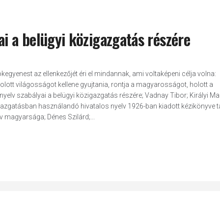
ai a belügyi közigazgatás részére
kegyenest az ellenkezőjét éri el mindannak, ami voltaképeni célja volna:
holott világosságot kellene gyujtania, rontja a magyarosságot, holott a
nyelv szabályai a belügyi közigazgatás részére; Vadnay Tibor; Királyi M
azgatásban használandó hivatalos nyelv 1926-ban kiadott kézikönyve 
v magyarsága; Dénes Szilárd;...