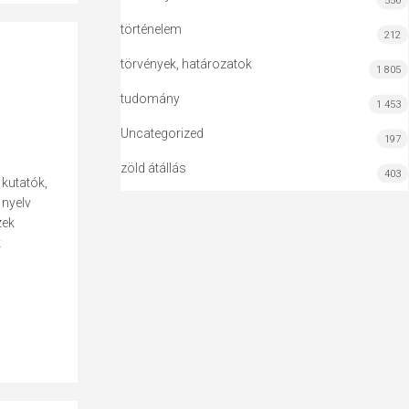
556
történelem
212
törvények, határozatok
1 805
tudomány
1 453
Uncategorized
197
zöld átállás
403
kutatók,
 nyelv
zek
k