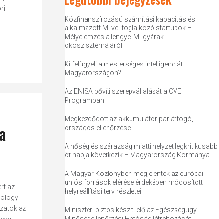
ri
Közfinanszírozású számítási kapacitás és
alkalmazott MI-vel foglalkozó startupok –
Mélyelemzés a lengyel MI-gyárak
ökoszisztémájáról
Ki felügyeli a mesterséges intelligenciát
Magyarországon?
Az ENISA bővíti szerepvállalását a CVE
Programban
Megkezdődött az akkumulátoripar átfogó,
a
országos ellenőrzése
A hőség és szárazság miatti helyzet legkritikusabb
öt napja következik – Magyarország Kormánya
A Magyar Közlönyben megjelentek az európai
uniós források elérése érdekében módosított
rt az
helyreállítási terv részletei
tology
ozatok az
Miniszteri biztos készíti elő az Egészségügyi
Minőségellenőrzési Hatóság létrehozását