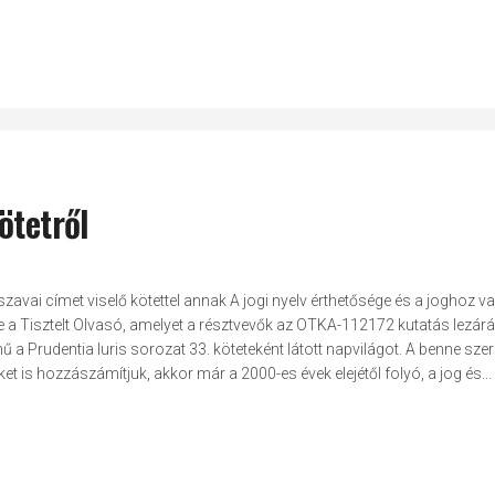
ötetről
avai címet viselő kötettel annak A jogi nyelv érthetősége és a joghoz va
e a Tisztelt Olvasó, amelyet a résztvevők az OTKA-112172 kutatás lezár
 Prudentia Iuris sorozat 33. köteteként látott napvilágot. A benne szer
 is hozzászámítjuk, akkor már a 2000-es évek elejétől folyó, a jog és...