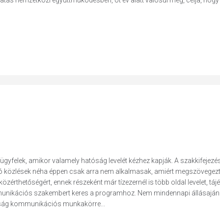
tatás nemzetközi együttműködésben, öt év alatt valósul meg, célja, hogy
z ügyfelek, amikor valamely hatóság levelét kézhez kapják. A szakkifejezé
 közlések néha éppen csak arra nem alkalmasak, amiért megszövegezté
özérthetőségért, ennek részeként már tízezernél is több oldal levelet, táj
unikációs szakembert keres a programhoz. Nem mindennapi állásajánla
óság kommunikációs munkakörre...