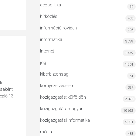
geopolitika
16
hírközlés
406
információ röviden
203
informatika
3 779
Internet
1 449
jog
1 801
kiberbiztonság
61
ló
környezetvédelem
327
ásaként
eplő 13
közigazgatás: külföldön
2 320
közigazgatás: magyar
10 652
közigazgatási informatika
5 781
média
488