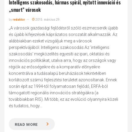
Intelligens szakosodás, hármas spirál, nyitott innováció és
„smart” városok
by
redaktor
2015. március 29.
„A városok gazdasági fejlődésről szóló eszmecserék újabb
és újabb kifejezések káprázatos sorozatát alkalmazzák. Az
alábbiakban ezeket vizsgáljuk meg a városok
perspektívájából. Intelligens szakosodás Az ‘intelligens
szakosodás’ megközelítés egyesíti az ipari, oktatási és
innovációs politikákat, utalva arra, hogy az országok vagy
régiók az erősségeikre és a komparatív előnyeikre
koncentrálva a tudásalapú beruházások tekintetében
korlátozott számú fejlesztési területet azonosítanak. Ennek
során épít az 1994-től folyamatosan fejlődő, ERFA-ból
támogatott regionális innovációs stratégiákra (a
továbbiakban RIS). Mi több, ez az evolúció olyannyira közeli
és tudatos, hogy...
READ MORE