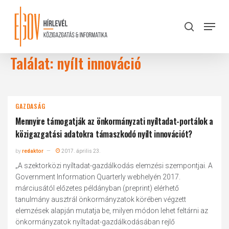
Skip
to
Menu
search
main
Close
content
Menu
Találat: nyílt innováció
GAZDASÁG
Mennyire támogatják az önkormányzati nyíltadat-portálok a
közigazgatási adatokra támaszkodó nyílt innovációt?
by
redaktor
2017. április 23.
„A szektorközi nyíltadat-gazdálkodás elemzési szempontjai. A
Government Information Quarterly webhelyén 2017.
márciusától előzetes példányban (preprint) elérhető
tanulmány ausztrál önkormányzatok körében végzett
elemzések alapján mutatja be, milyen módon lehet feltárni az
önkormányzatok nyíltadat-gazdálkodásában rejlő