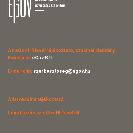
Az eGov Hírlevél tájékoztató, szakmai kiadvány.
Kiadója az
eGov Kft.
E-mail cím:
szerkesztoseg@egov.hu
Adatvédelmi tájékoztató
Leiratkozás az eGov Hírlevélről