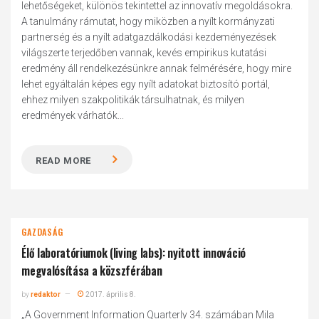
lehetőségeket, különös tekintettel az innovatív megoldásokra.
A tanulmány rámutat, hogy miközben a nyílt kormányzati
partnerség és a nyílt adatgazdálkodási kezdeményezések
világszerte terjedőben vannak, kevés empirikus kutatási
eredmény áll rendelkezésünkre annak felmérésére, hogy mire
lehet egyáltalán képes egy nyílt adatokat biztosító portál,
ehhez milyen szakpolitikák társulhatnak, és milyen
eredmények várhatók...
READ MORE
GAZDASÁG
Élő laboratóriumok (living labs): nyitott innováció
megvalósítása a közszférában
by
redaktor
2017. április 8.
„A Government Information Quarterly 34. számában Mila