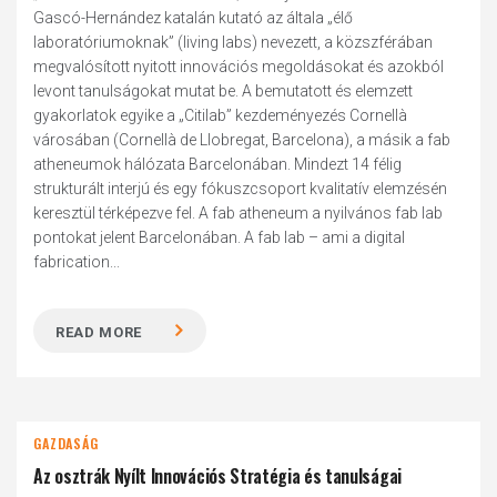
Gascó-Hernández katalán kutató az általa „élő
laboratóriumoknak” (living labs) nevezett, a közszférában
megvalósított nyitott innovációs megoldásokat és azokból
levont tanulságokat mutat be. A bemutatott és elemzett
gyakorlatok egyike a „Citilab” kezdeményezés Cornellà
városában (Cornellà de Llobregat, Barcelona), a másik a fab
atheneumok hálózata Barcelonában. Mindezt 14 félig
strukturált interjú és egy fókuszcsoport kvalitatív elemzésén
keresztül térképezve fel. A fab atheneum a nyilvános fab lab
pontokat jelent Barcelonában. A fab lab – ami a digital
fabrication...
READ MORE
GAZDASÁG
Az osztrák Nyílt Innovációs Stratégia és tanulságai