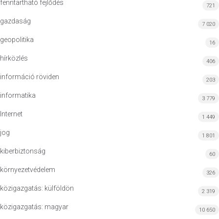
fenntartható fejlődés
721
gazdaság
7 020
geopolitika
16
hírközlés
406
információ röviden
203
informatika
3 779
Internet
1 449
jog
1 801
kiberbiztonság
60
környezetvédelem
326
közigazgatás: külföldön
2 319
közigazgatás: magyar
10 650