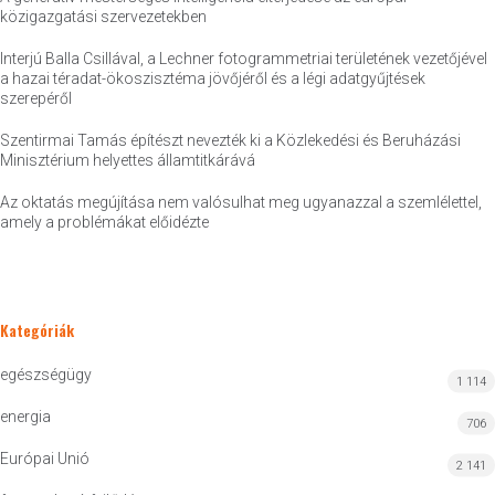
közigazgatási szervezetekben
Interjú Balla Csillával, a Lechner fotogrammetriai területének vezetőjével
a hazai téradat-ökoszisztéma jövőjéről és a légi adatgyűjtések
szerepéről
Szentirmai Tamás építészt nevezték ki a Közlekedési és Beruházási
Minisztérium helyettes államtitkárává
Az oktatás megújítása nem valósulhat meg ugyanazzal a szemlélettel,
amely a problémákat előidézte
Kategóriák
egészségügy
1 114
energia
706
Európai Unió
2 141