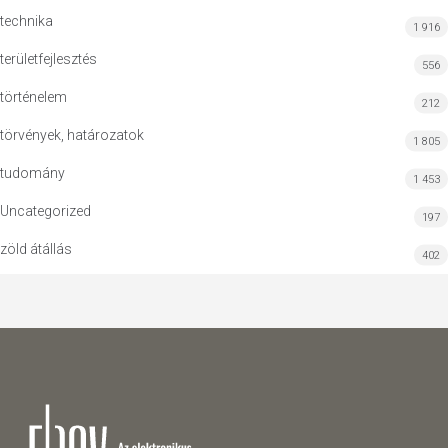
technika
1 916
területfejlesztés
556
történelem
212
törvények, határozatok
1 805
tudomány
1 453
Uncategorized
197
zöld átállás
402