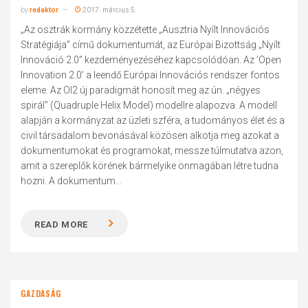
by
redaktor
2017. március 5.
„Az osztrák kormány közzétette „Ausztria Nyílt Innovációs
Stratégiája” című dokumentumát, az Európai Bizottság „Nyílt
Innováció 2.0” kezdeményezéséhez kapcsolódóan. Az ’Open
Innovation 2.0’ a leendő Európai Innovációs rendszer fontos
eleme. Az OI2 új paradigmát honosít meg az ún. „négyes
spirál” (Quadruple Helix Model) modellre alapozva. A modell
alapján a kormányzat az üzleti szféra, a tudományos élet és a
civil társadalom bevonásával közösen alkotja meg azokat a
dokumentumokat és programokat, messze túlmutatva azon,
amit a szereplők körének bármelyike önmagában létre tudna
hozni. A dokumentum...
READ MORE
GAZDASÁG