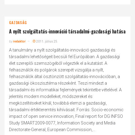
GAZDASÁG
A nyílt szolgáltatás-innováció társadalmi-gazdasági hatása
by
redaktor
2011. július 25.
A tanulmány a nyílt szolgáltatás-innováció gazdasági és
társadalmi lehetőségeit becsüli fel Európában. A gazdasági
élet szereplői szemszögéből végezték el a kutatást. A
felhasználók és polgárok szerepét vizsgálja a nyílt,
felhasználók által ösztönzött szolgáltatás-innovációban, a
gazdasági ökoszisztéma részeként. Teszi mindezt a
társadalmi és informatikai fejlemények tekintetbe vételével. A
jelentés modern modelleket, módszereket és
megközelítéseket kínál, továbbá elemzi a gazdasági,
társadalmi értékteremtés kihívásait. Forrás: Socio-economic
impact of open service innovation, Final report for DG INFSO
Study SMART2009-0077, Information Society and Media
Directorate-General, European Commission,...