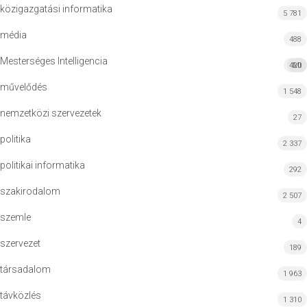
közigazgatási informatika
5 781
média
488
Mesterséges Intelligencia
420
MI
művelődés
1 548
nemzetközi szervezetek
27
politika
2 337
politikai informatika
292
szakirodalom
2 507
szemle
4
szervezet
189
társadalom
1 963
távközlés
1 310