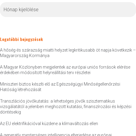
Archívum
Legutóbbi bejegyzések
A hőség és szárazság miatti helyzet legkritikusabb öt napja következik –
Magyarország Kormánya
A Magyar Közlönyben megjelentek az európai uniós források elérése
érdekében módosított helyreállítási terv részletei
Miniszteri biztos készíti elő az Egészségügyi Minőségellenőrzési
Hatóság létrehozását
Transzlációs jövőkutatás: a lehetséges jövők szisztematikus
vizsgálatától a jelenben meghozott kutatási, finanszírozási és képzési
döntésekig
Az EU elektrifikációval küzdene a klímaváltozás ellen
A generatív mesterséges intelligencia elterjedése az európai