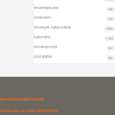
területfejlesztés
556
történelem
212
törvények, határozatok
1 805
tudomány
1 453
Uncategorized
197
zöld átállás
402
datvédelmi tájékoztató
eiratkozás az eGov Hírlevélről