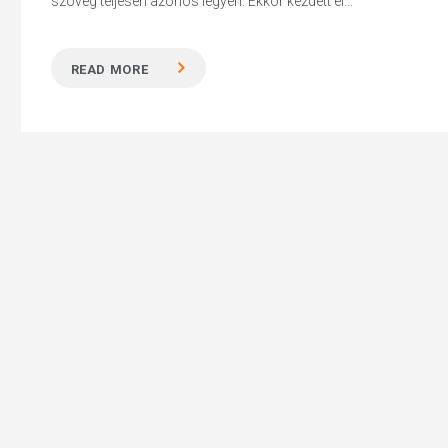
szöveg teljesen azonos legyen. Ekkor kezdett el...
READ MORE
Hit enter to search or ESC to close