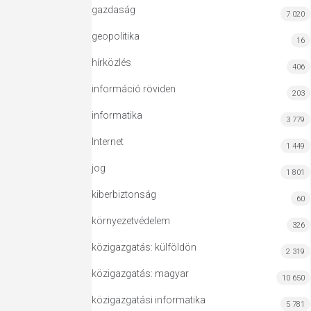
gazdaság
7 020
geopolitika
16
hírközlés
406
információ röviden
203
informatika
3 779
Internet
1 449
jog
1 801
kiberbiztonság
60
környezetvédelem
326
közigazgatás: külföldön
2 319
közigazgatás: magyar
10 650
közigazgatási informatika
5 781