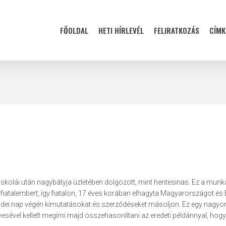
FŐOLDAL
HETI HÍRLEVÉL
FELIRATKOZÁS
CÍMK
iskolái után nagybátyja üzletében dolgozott, mint hentesinas. Ez a munk
fiatalembert, így fiatalon, 17 éves korában elhagyta Magyarországot és
őzsdei nap végén kimutatásokat és szerződéseket másoljon. Ez egy nagyo
yesével kellett megírni majd összehasonlítani az eredeti példánnyal, hogy