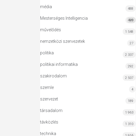
média
488
Mesterséges Intelligencia
420
MI
művelődés
1 548
nemzetközi szervezetek
27
politika
2 337
politikai informatika
292
szakirodalom
2 507
szemle
4
szervezet
189
társadalom
1 963
távközlés
1 310
technika
1 916