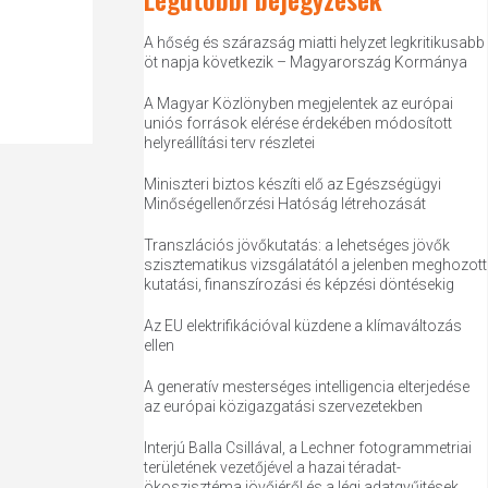
A hőség és szárazság miatti helyzet legkritikusabb
öt napja következik – Magyarország Kormánya
A Magyar Közlönyben megjelentek az európai
uniós források elérése érdekében módosított
helyreállítási terv részletei
Miniszteri biztos készíti elő az Egészségügyi
Minőségellenőrzési Hatóság létrehozását
Transzlációs jövőkutatás: a lehetséges jövők
szisztematikus vizsgálatától a jelenben meghozott
kutatási, finanszírozási és képzési döntésekig
Az EU elektrifikációval küzdene a klímaváltozás
ellen
A generatív mesterséges intelligencia elterjedése
az európai közigazgatási szervezetekben
Interjú Balla Csillával, a Lechner fotogrammetriai
területének vezetőjével a hazai téradat-
ökoszisztéma jövőjéről és a légi adatgyűjtések