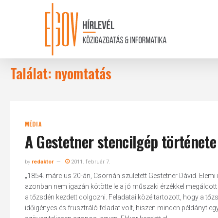
Skip
to
main
content
Találat: nyomtatás
MÉDIA
A Gestetner stencilgép története
by
redaktor
2011. február 7.
„1854. március 20-án, Csornán született Gestetner Dávid. Elemi 
azonban nem igazán kötötte le a jó műszaki érzékkel megáldott 
a tőzsdén kezdett dolgozni. Feladatai közé tartozott, hogy a t
időigényes és frusztráló feladat volt, hiszen minden példányt eg