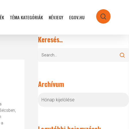
ÉK
TÉMA KATEGÓRIÁK
NÉVJEGY
EGOV.HU
search
Keresés..
Archívum
Archívum
a
 Bécsben,
n
 a
Legutóbbi bejegyzések