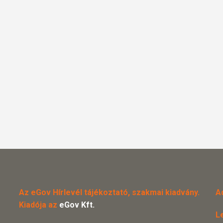
Az eGov Hírlevél tájékoztató, szakmai kiadvány.
A
Kiadója az
eGov Kft.
L