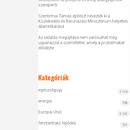
szerepéről
Szentirmai Tamás építészt nevezték ki a
Közlekedési és Beruházási Minisztérium helyettes
államtitkárává
Az oktatás megújítása nem valósulhat meg
ugyanazzal a szemlélettel, amely a problémákat
előidézte
Kategóriák
egészségügy
1 114
energia
706
Európai Unió
2 141
fenntartható fejlődés
721