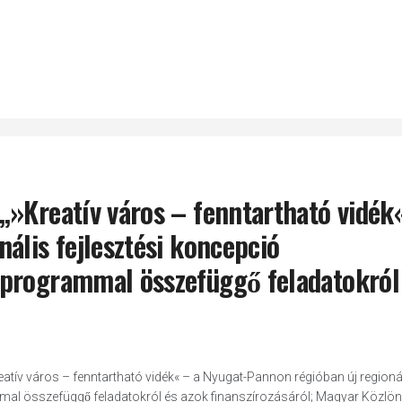
Kreatív város – fenntartható vidék
ális fejlesztési koncepció
i programmal összefüggő feladatokról 
ív város – fenntartható vidék« – a Nyugat-Pannon régióban új regioná
mmal összefüggő feladatokról és azok finanszírozásáról; Magyar Közlö