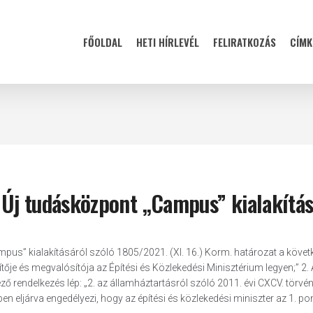
FŐOLDAL
HETI HÍRLEVÉL
FELIRATKOZÁS
CÍMK
z Új tudásközpont „Campus” kialakítá
us” kialakításáról szóló 1805/2021. (XI. 16.) Korm. határozat a követ
ítője és megvalósítója az Építési és Közlekedési Minisztérium legyen;” 2.
ző rendelkezés lép: „2. az államháztartásról szóló 2011. évi CXCV. törvén
en eljárva engedélyezi, hogy az építési és közlekedési miniszter az 1. po