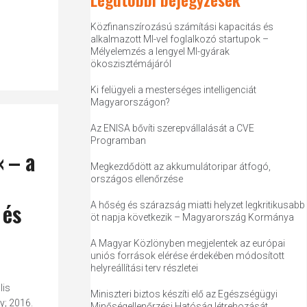
Közfinanszírozású számítási kapacitás és
alkalmazott MI-vel foglalkozó startupok –
Mélyelemzés a lengyel MI-gyárak
ökoszisztémájáról
Ki felügyeli a mesterséges intelligenciát
Magyarországon?
Az ENISA bővíti szerepvállalását a CVE
Programban
« – a
Megkezdődött az akkumulátoripar átfogó,
országos ellenőrzése
és
A hőség és szárazság miatti helyzet legkritikusabb
öt napja következik – Magyarország Kormánya
A Magyar Közlönyben megjelentek az európai
uniós források elérése érdekében módosított
helyreállítási terv részletei
lis
Miniszteri biztos készíti elő az Egészségügyi
ny; 2016.
Minőségellenőrzési Hatóság létrehozását