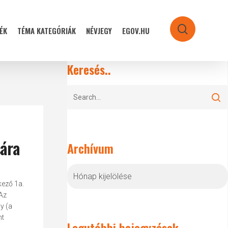
ÉK
TÉMA KATEGÓRIÁK
NÉVJEGY
EGOV.HU
search
Keresés..
sára
Archívum
Archívum
kező 1a.
 Az
y (a
nt
Legutóbbi bejegyzések