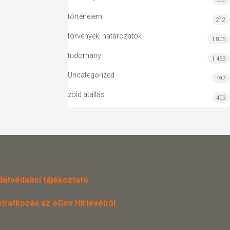
556
történelem
212
törvények, határozatok
1 805
tudomány
1 453
Uncategorized
197
zöld átállás
403
datvédelmi tájékoztató
eiratkozás az eGov Hírlevélről