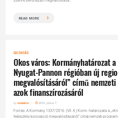
szerinti beruházás megvalósítása...
READ MORE
Hit enter to search or ESC to close
GAZDASÁG
Okos város: Kormányhatározat a „»
Nyugat-Pannon régióban új region
megvalósításáról” című nemzet
azok finanszírozásáról
by
redaktor
2016. július 7.
Forrás: A Kormány 1337/2016. (VII. 4.) Korm. határozata a „»Kreat
fejlesztési koncepció megvalósításáról” című nemzeti progra