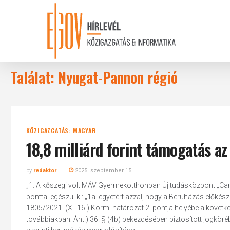
Skip
to
main
content
Találat: Nyugat-Pannon régió
KÖZIGAZGATÁS: MAGYAR
18,8 milliárd forint támogatás a
by
redaktor
2025. szeptember 15.
„1. A kőszegi volt MÁV Gyermekotthonban Új tudásközpont „Camp
ponttal egészül ki: „1a. egyetért azzal, hogy a Beruházás előkész
1805/2021. (XI. 16.) Korm. határozat 2. pontja helyébe a követke
továbbiakban: Áht.) 36. § (4b) bekezdésében biztosított jogköréb