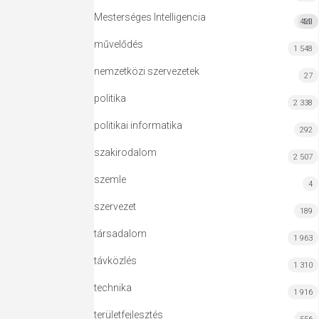
Mesterséges Intelligencia
422
MI
művelődés
1 548
nemzetközi szervezetek
27
politika
2 338
politikai informatika
292
szakirodalom
2 507
szemle
4
szervezet
189
társadalom
1 963
távközlés
1 310
technika
1 916
területfejlesztés