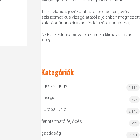
Transzlációs jövőkutatás: a lehetséges jövők
szisztematikus vizsgálatától a jelenben meghozott
kutatási, finanszírozási és képzési döntésekig
Az EU elektrifikációval küzdene a klímaváltozás
ellen
Kategóriák
egészségügy
1 114
energia
707
Európai Unió
2 143
fenntartható fejlődés
722
gazdaság
7 021