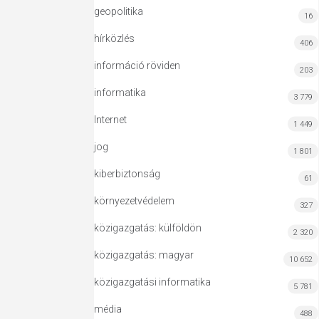
geopolitika
16
hírközlés
406
információ röviden
203
informatika
3 779
Internet
1 449
jog
1 801
kiberbiztonság
61
környezetvédelem
327
közigazgatás: külföldön
2 320
közigazgatás: magyar
10 652
közigazgatási informatika
5 781
média
488