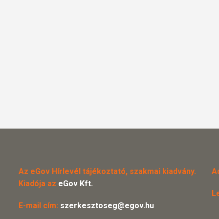
Az eGov Hírlevél tájékoztató, szakmai kiadvány.
A
Kiadója az
eGov Kft.
L
E-mail cím:
szerkesztoseg@egov.hu