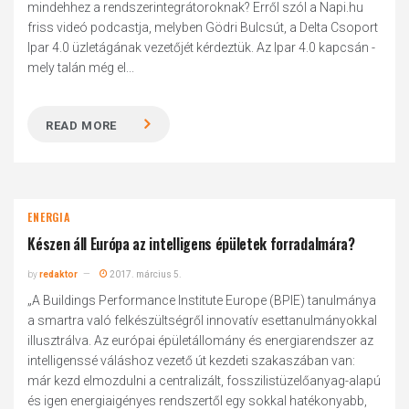
mindehhez a rendszerintegrátoroknak? Erről szól a Napi.hu
friss videó podcastja, melyben Gödri Bulcsút, a Delta Csoport
Ipar 4.0 üzletágának vezetőjét kérdeztük. Az Ipar 4.0 kapcsán -
mely talán még el...
READ MORE
ENERGIA
Készen áll Európa az intelligens épületek forradalmára?
by
redaktor
2017. március 5.
„A Buildings Performance Institute Europe (BPIE) tanulmánya
a smartra való felkészültségről innovatív esettanulmányokkal
illusztrálva. Az európai épületállomány és energiarendszer az
intelligenssé váláshoz vezető út kezdeti szakaszában van:
már kezd elmozdulni a centralizált, fosszilistüzelőanyag-alapú
és igen energiaigényes rendszertől egy sokkal hatékonyabb,