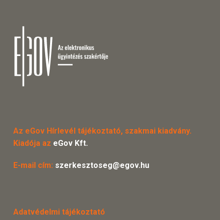
Az eGov Hírlevél tájékoztató, szakmai kiadvány.
Kiadója az
eGov Kft.
E-mail cím:
szerkesztoseg@egov.hu
Adatvédelmi tájékoztató