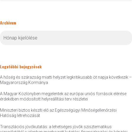
Archívum
Archívum
Legutóbbi bejegyzések
A hőség és szárazság miatti helyzet legkritikusabb öt napja következik –
Magyarország Kormánya
A Magyar Közlönyben megjelentek az európai uniós források elérése
érdekében módosított helyreállítási terv részletei
Miniszteri biztos készíti elő az Egészségügyi Minőségellenőrzési
Hatóság létrehozását
Transzlációs jövőkutatás: a lehetséges jövők szisztematikus