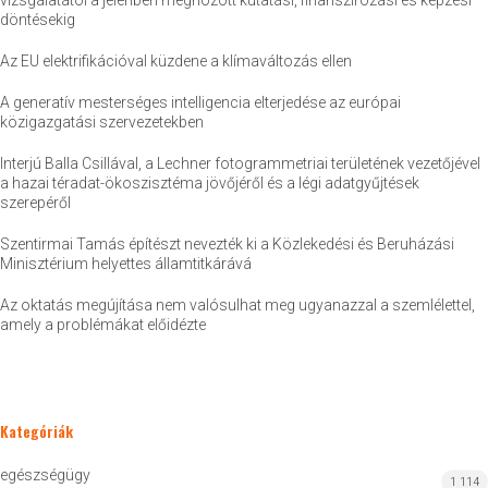
vizsgálatától a jelenben meghozott kutatási, finanszírozási és képzési
döntésekig
Az EU elektrifikációval küzdene a klímaváltozás ellen
A generatív mesterséges intelligencia elterjedése az európai
közigazgatási szervezetekben
Interjú Balla Csillával, a Lechner fotogrammetriai területének vezetőjével
a hazai téradat-ökoszisztéma jövőjéről és a légi adatgyűjtések
szerepéről
Szentirmai Tamás építészt nevezték ki a Közlekedési és Beruházási
Minisztérium helyettes államtitkárává
Az oktatás megújítása nem valósulhat meg ugyanazzal a szemlélettel,
amely a problémákat előidézte
Kategóriák
egészségügy
1 114