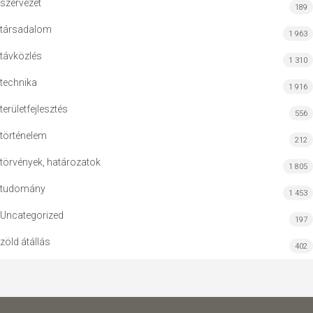
szervezet
189
társadalom
1 963
távközlés
1 310
technika
1 916
területfejlesztés
556
történelem
212
törvények, határozatok
1 805
tudomány
1 453
Uncategorized
197
zöld átállás
402