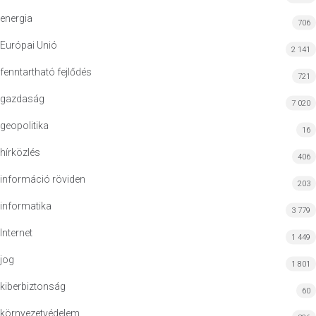
energia
706
Európai Unió
2 141
fenntartható fejlődés
721
gazdaság
7 020
geopolitika
16
hírközlés
406
információ röviden
203
informatika
3 779
Internet
1 449
jog
1 801
kiberbiztonság
60
környezetvédelem