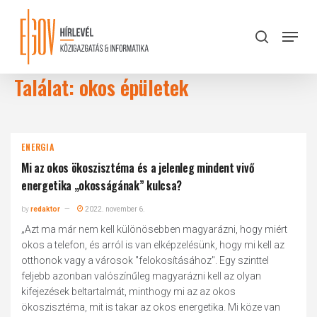
Skip
to
Menu
search
main
Close
content
Menu
Találat: okos épületek
ENERGIA
Mi az okos ökoszisztéma és a jelenleg mindent vivő
energetika „okosságának” kulcsa?
by
redaktor
2022. november 6.
„Azt ma már nem kell különösebben magyarázni, hogy miért
okos a telefon, és arról is van elképzelésünk, hogy mi kell az
otthonok vagy a városok "felokosításához". Egy szinttel
feljebb azonban valószínűleg magyarázni kell az olyan
kifejezések beltartalmát, minthogy mi az az okos
ökoszisztéma, mit is takar az okos energetika. Mi köze van