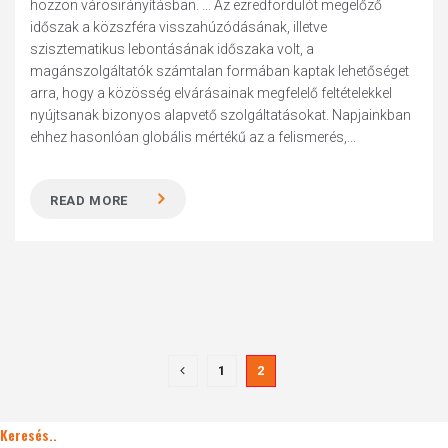
hozzon városirányításban. ... Az ezredfordulót megelőző
időszak a közszféra visszahúzódásának, illetve
szisztematikus lebontásának időszaka volt, a
magánszolgáltatók számtalan formában kaptak lehetőséget
arra, hogy a közösség elvárásainak megfelelő feltételekkel
nyújtsanak bizonyos alapvető szolgáltatásokat. Napjainkban
ehhez hasonlóan globális mértékű az a felismerés,...
READ MORE
1
2
Keresés..