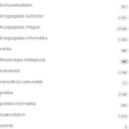
környezetvédelem
327
közigazgatás: külföldön
2 321
közigazgatás: magyar
10 659
közigazgatási informatika
5 783
média
488
Mesterséges Intelligencia
427
MI
művelődés
1 549
nemzetközi szervezetek
27
politika
2 340
politikai informatika
292
szakirodalom
2 510
szemle
4