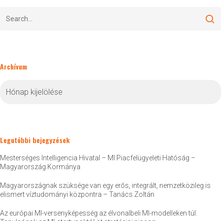
Archívum
Archívum
Legutóbbi bejegyzések
Mesterséges Intelligencia Hivatal – MI Piacfelügyeleti Hatóság –
Magyarország Kormánya
Magyarországnak szüksége van egy erős, integrált, nemzetközileg is
elismert víztudományi központra – Tanács Zoltán
Az európai MI-versenyképesség az élvonalbeli MI-modelleken túl.