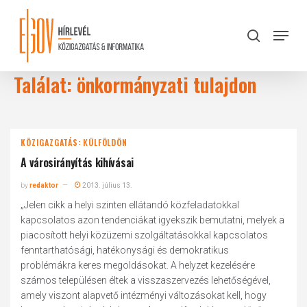
Skip
to
Menu
search
main
Close
content
Menu
Találat: önkormányzati tulajdon
KÖZIGAZGATÁS: KÜLFÖLDÖN
A városirányítás kihívásai
by
redaktor
2013. július 13.
„Jelen cikk a helyi szinten ellátandó közfeladatokkal
kapcsolatos azon tendenciákat igyekszik bemutatni, melyek a
piacosított helyi közüzemi szolgáltatásokkal kapcsolatos
fenntarthatósági, hatékonysági és demokratikus
problémákra keres megoldásokat. A helyzet kezelésére
számos településen éltek a visszaszervezés lehetőségével,
amely viszont alapvető intézményi változásokat kell, hogy