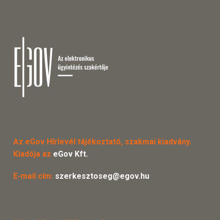
Az eGov Hírlevél tájékoztató, szakmai kiadvány.
Kiadója az
eGov Kft.
E-mail cím:
szerkesztoseg@egov.hu