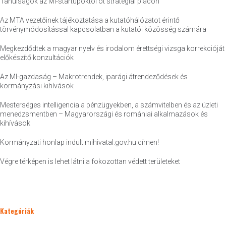
Tanulságok az MI-startupoktól öt stratégiai piacon
Az MTA vezetőinek tájékoztatása a kutatóhálózatot érintő
törvénymódosítással kapcsolatban a kutatói közösség számára
Megkezdődtek a magyar nyelv és irodalom érettségi vizsga korrekcióját
előkészítő konzultációk
Az MI-gazdaság – Makrotrendek, iparági átrendeződések és
kormányzási kihívások
Mesterséges intelligencia a pénzügyekben, a számvitelben és az üzleti
menedzsmentben – Magyarországi és romániai alkalmazások és
kihívások
Kormányzati honlap indult mihivatal.gov.hu címen!
Végre térképen is lehet látni a fokozottan védett területeket
Kategóriák