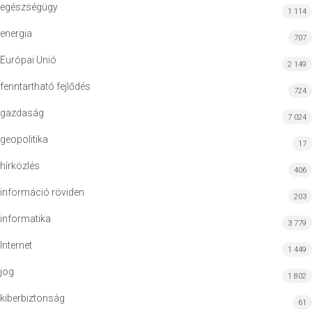
egészségügy
1 114
energia
707
Európai Unió
2 149
fenntartható fejlődés
724
gazdaság
7 024
geopolitika
17
hírközlés
406
információ röviden
203
informatika
3 779
Internet
1 449
jog
1 802
kiberbiztonság
61