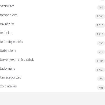
szervezet
189
társadalom
1 964
távközlés
1 310
technika
1 918
területfejlesztés
556
történelem
212
törvények, határozatok
1 806
tudomány
1 455
Uncategorized
197
zöld átállás
405