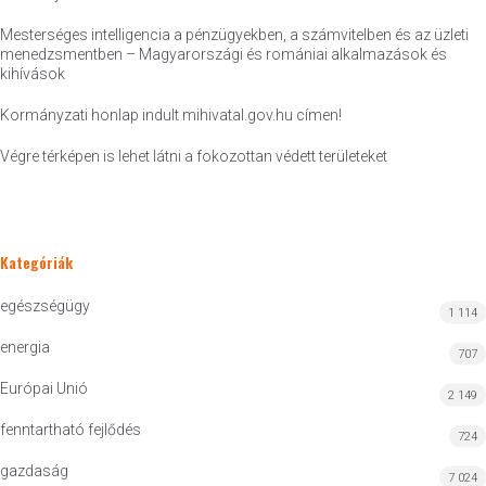
Mesterséges intelligencia a pénzügyekben, a számvitelben és az üzleti
menedzsmentben – Magyarországi és romániai alkalmazások és
kihívások
Kormányzati honlap indult mihivatal.gov.hu címen!
Végre térképen is lehet látni a fokozottan védett területeket
Kategóriák
egészségügy
1 114
energia
707
Európai Unió
2 149
fenntartható fejlődés
724
gazdaság
7 024