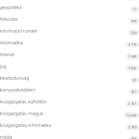
geopolitika
17
hírközlés
406
információ röviden
203
informatika
3 779
Internet
1 449
jog
1 802
kiberbiztonság
61
környezetvédelem
327
közigazgatás: külföldön
2 321
közigazgatás: magyar
10 659
közigazgatási informatika
5 783
média