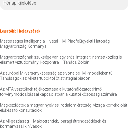
Legutóbbi bejegyzések
Mesterséges Intelligencia Hivatal – MI Piacfelügyeleti Hatóság –
Magyarország Kormánya
Magyarországnak szüksége van egy erős, integrált, nemzetközileg is
elismert víztudományi központra – Tanács Zoltán
Az európai MI-versenyképesség az élvonalbeli MI-modelleken túl.
Tanulságok az MI-startupoktól öt stratégiai piacon
Az MTA vezetőinek tájékoztatása a kutatóhálózatot érintő
törvénymódosítással kapcsolatban a kutatói közösség számára
Megkezdődtek a magyar nyelv és irodalom érettségi vizsga korrekcióját
előkészítő konzultációk
Az MI-gazdaság – Makrotrendek, iparági átrendeződések és
kormányzási kihívások