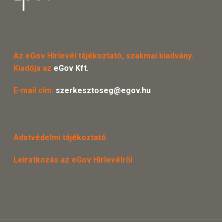
Az eGov Hírlevél tájékoztató, szakmai kiadvány.
Kiadója az
eGov Kft.
E-mail cím:
szerkesztoseg@egov.hu
Adatvédelmi tájékoztató
Leiratkozás az eGov Hírlevélről