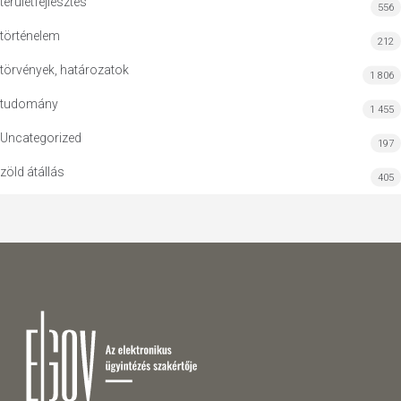
területfejlesztés
556
történelem
212
törvények, határozatok
1 806
tudomány
1 455
Uncategorized
197
zöld átállás
405