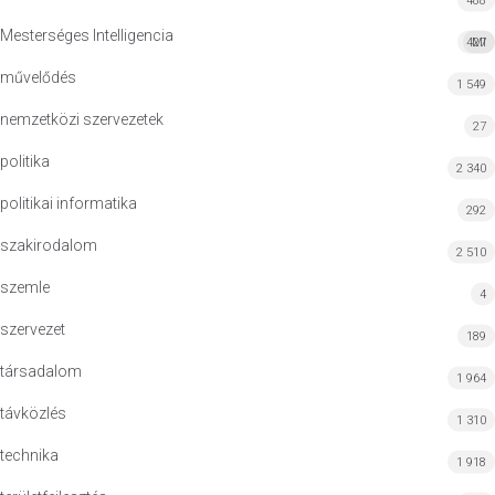
488
Mesterséges Intelligencia
427
MI
művelődés
1 549
nemzetközi szervezetek
27
politika
2 340
politikai informatika
292
szakirodalom
2 510
szemle
4
szervezet
189
társadalom
1 964
távközlés
1 310
technika
1 918