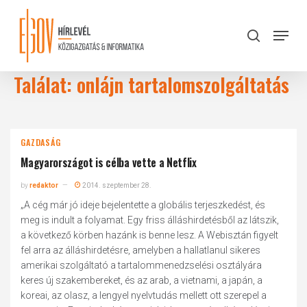
Skip
to
Menu
search
main
Close
content
Menu
Találat: onlájn tartalomszolgáltatás
GAZDASÁG
Magyarországot is célba vette a Netflix
by
redaktor
2014. szeptember 28.
„A cég már jó ideje bejelentette a globális terjeszkedést, és
meg is indult a folyamat. Egy friss álláshirdetésből az látszik,
a következő körben hazánk is benne lesz. A Webisztán figyelt
fel arra az álláshirdetésre, amelyben a hallatlanul sikeres
amerikai szolgáltató a tartalommenedzselési osztályára
keres új szakembereket, és az arab, a vietnami, a japán, a
koreai, az olasz, a lengyel nyelvtudás mellett ott szerepel a