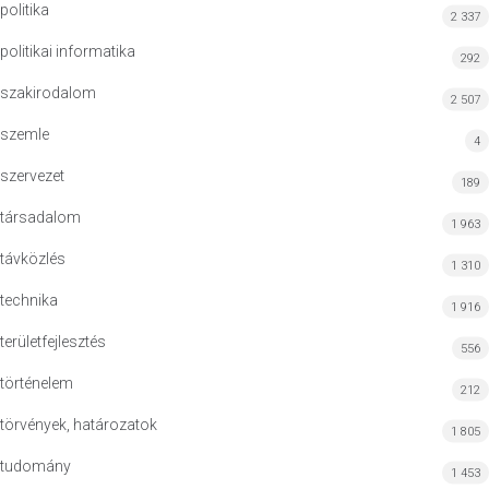
politika
2 337
politikai informatika
292
szakirodalom
2 507
szemle
4
szervezet
189
társadalom
1 963
távközlés
1 310
technika
1 916
területfejlesztés
556
történelem
212
törvények, határozatok
1 805
tudomány
1 453