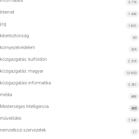
informatika
3 779
Internet
1 449
jog
1 801
kiberbiztonság
60
környezetvédelem
326
közigazgatás: külföldön
2 319
közigazgatás: magyar
10 650
közigazgatási informatika
5 781
média
488
Mesterséges Intelligencia
420
MI
művelődés
1 548
nemzetközi szervezetek
27