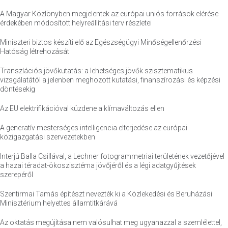
A Magyar Közlönyben megjelentek az európai uniós források elérése
érdekében módosított helyreállítási terv részletei
Miniszteri biztos készíti elő az Egészségügyi Minőségellenőrzési
Hatóság létrehozását
Transzlációs jövőkutatás: a lehetséges jövők szisztematikus
vizsgálatától a jelenben meghozott kutatási, finanszírozási és képzési
döntésekig
Az EU elektrifikációval küzdene a klímaváltozás ellen
A generatív mesterséges intelligencia elterjedése az európai
közigazgatási szervezetekben
Interjú Balla Csillával, a Lechner fotogrammetriai területének vezetőjével
a hazai téradat-ökoszisztéma jövőjéről és a légi adatgyűjtések
szerepéről
Szentirmai Tamás építészt nevezték ki a Közlekedési és Beruházási
Minisztérium helyettes államtitkárává
Az oktatás megújítása nem valósulhat meg ugyanazzal a szemlélettel,