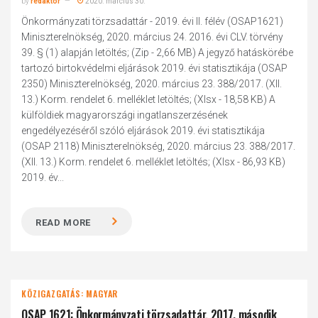
by
redaktor
2020. március 30.
Önkormányzati törzsadattár - 2019. évi II. félév (OSAP1621)
Miniszterelnökség, 2020. március 24. 2016. évi CLV. törvény
39. § (1) alapján letöltés; (Zip - 2,66 MB) A jegyző hatáskörébe
tartozó birtokvédelmi eljárások 2019. évi statisztikája (OSAP
2350) Miniszterelnökség, 2020. március 23. 388/2017. (XII.
13.) Korm. rendelet 6. melléklet letöltés; (Xlsx - 18,58 KB) A
külföldiek magyarországi ingatlanszerzésének
engedélyezéséről szóló eljárások 2019. évi statisztikája
(OSAP 2118) Miniszterelnökség, 2020. március 23. 388/2017.
(XII. 13.) Korm. rendelet 6. melléklet letöltés; (Xlsx - 86,93 KB)
2019. év...
READ MORE
KÖZIGAZGATÁS: MAGYAR
OSAP 1621: Önkormányzati törzsadattár, 2017. második