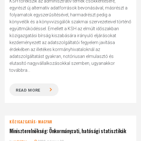
KSH törekszik az adminisztratív terhek csökkentésére,
egyrészt új alternatív adatforrások bevonásával, másrészt a
folyamatok egyszerűsítésével, harmadrészt pedig a
könyvelők és a könyvvizsgálók szakmai szervezeteivel történő
együttműködéssel. Emellett a KSH az elmúlt időszakban
közigazgatási bírság kiszabására irányuló eljárásokat
kezdeményezett az adatszolgáltatói fegyelem javítása
érdekében az illetékes kormányhivataloknál az
adatszolgáltatást gyakran, notóriusan elmulasztó és
elutasító nagyvállalkozásokkal szemben, ugyanakkor
továbbra...
READ MORE
KÖZIGAZGATÁS: MAGYAR
Miniszterelnökség: Önkormányzati, hatósági statisztikák