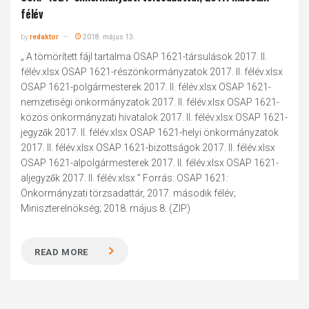
félév
by
redaktor
2018. május 13.
„ A tömörített fájl tartalma OSAP 1621-társulások 2017. II.
félév.xlsx OSAP 1621-részönkormányzatok 2017. II. félév.xlsx
OSAP 1621-polgármesterek 2017. II. félév.xlsx OSAP 1621-
nemzetiségi önkormányzatok 2017. II. félév.xlsx OSAP 1621-
közös önkormányzati hivatalok 2017. II. félév.xlsx OSAP 1621-
jegyzők 2017. II. félév.xlsx OSAP 1621-helyi önkormányzatok
2017. II. félév.xlsx OSAP 1621-bizottságok 2017. II. félév.xlsx
OSAP 1621-alpolgármesterek 2017. II. félév.xlsx OSAP 1621-
aljegyzők 2017. II. félév.xlsx ” Forrás: OSAP 1621:
Önkormányzati törzsadattár, 2017. második félév;
Miniszterelnökség; 2018. május 8. (ZIP)
READ MORE