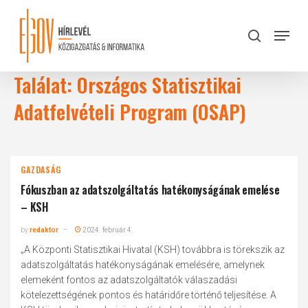
Skip
to
Menu
search
main
Close
content
Menu
Találat: Országos Statisztikai
Adatfelvételi Program (OSAP)
GAZDASÁG
Fókuszban az adatszolgáltatás hatékonyságának emelése
– KSH
by
redaktor
2024. február 4.
„A Központi Statisztikai Hivatal (KSH) továbbra is törekszik az
adatszolgáltatás hatékonyságának emelésére, amelynek
elemeként fontos az adatszolgáltatók válaszadási
kötelezettségének pontos és határidőre történő teljesítése. A