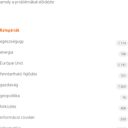
amely a problémákat előidézte
Kategóriák
egészségügy
1 114
energia
706
Európai Unió
2 141
fenntartható fejlődés
721
gazdaság
7 020
geopolitika
16
hírközlés
406
információ röviden
203