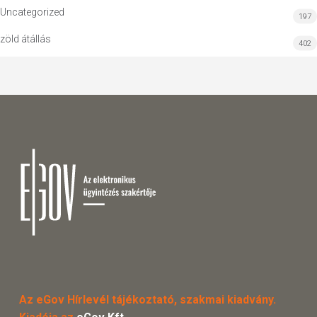
Uncategorized
197
zöld átállás
402
Az eGov Hírlevél tájékoztató, szakmai kiadvány.