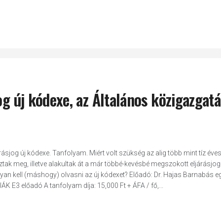
og új kódexe, az Általános közigazgatá
rásjog új kódexe. Tanfolyam. Miért volt szükség az alig több mint tíz éves
ztak meg, illetve alakultak át a már többé-kevésbé megszokott eljárásjog
gyan kell (máshogy) olvasni az új kódexet? Előadó: Dr. Hajas Barnabás e
K E3 előadó A tanfolyam díja: 15,000 Ft + ÁFA / fő,...