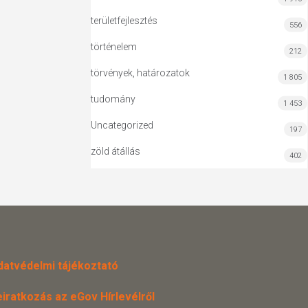
területfejlesztés
556
történelem
212
törvények, határozatok
1 805
tudomány
1 453
Uncategorized
197
zöld átállás
402
datvédelmi tájékoztató
eiratkozás az eGov Hírlevélről