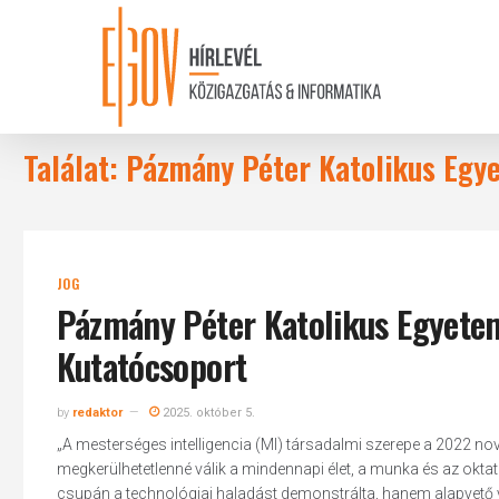
Skip
to
main
content
Találat: Pázmány Péter Katolikus Egy
JOG
Pázmány Péter Katolikus Egyetem
Kutatócsoport
by
redaktor
2025. október 5.
„A mesterséges intelligencia (MI) társadalmi szerepe a 2022 no
megkerülhetetlenné válik a mindennapi élet, a munka és az okt
csupán a technológiai haladást demonstrálta, hanem alapvető v