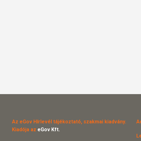
Az eGov Hírlevél tájékoztató, szakmai kiadvány.
A
Kiadója az
eGov Kft.
L