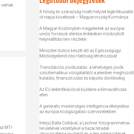
t vetnek
A hőség és szárazság miatti helyzet legkritikusabb
öt napja következik – Magyarország Kormánya
A Magyar Közlönyben megjelentek az európai
uniós források elérése érdekében módosított
helyreállítási terv részletei
Miniszteri biztos készíti elő az Egészségügyi
Minőségellenőrzési Hatóság létrehozását
Transzlációs jövőkutatás: a lehetséges jövők
szisztematikus vizsgálatától a jelenben meghozott
kutatási, finanszírozási és képzési döntésekig
Az EU elektrifikációval küzdene a klímaváltozás
ellen
A generatív mesterséges intelligencia elterjedése
az európai közigazgatási szervezetekben
Interjú Balla Csillával, a Lechner fotogrammetriai
az MTI-
területének vezetőjével a hazai téradat-
ökoszisztéma jövőjéről és a légi adatgyűjtések