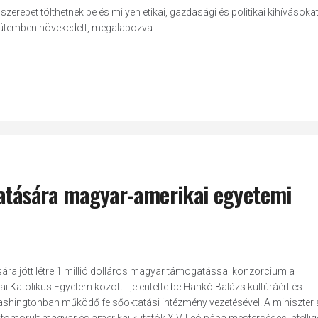
zerepet tölthetnek be és milyen etikai, gazdasági és politikai kihívásoka
 ütemben növekedett, megalapozva...
tatására magyar-amerikai egyetemi
sára jött létre 1 millió dolláros magyar támogatással konzorcium a
Katolikus Egyetem között - jelentette be Hankó Balázs kultúráért és
Washingtonban működő felsőoktatási intézmény vezetésével. A miniszter 