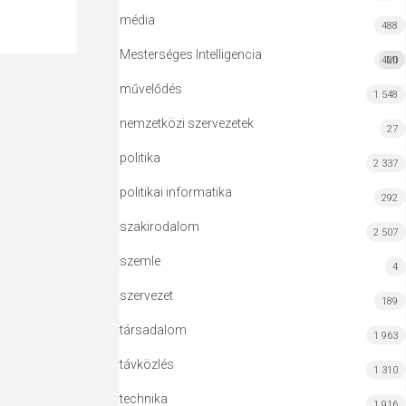
média
488
Mesterséges Intelligencia
420
MI
művelődés
1 548
nemzetközi szervezetek
27
politika
2 337
politikai informatika
292
szakirodalom
2 507
szemle
4
szervezet
189
társadalom
1 963
távközlés
1 310
technika
1 916