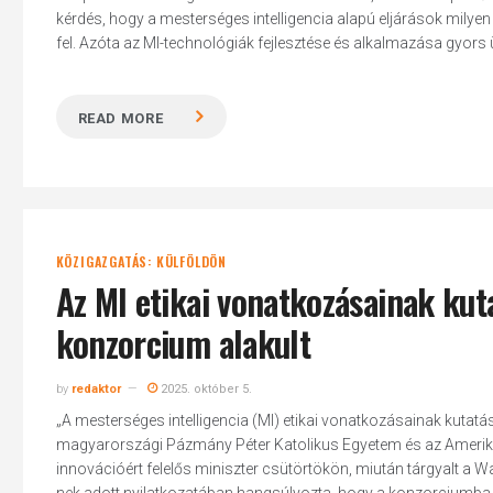
kérdés, hogy a mesterséges intelligencia alapú eljárások milyen s
fel. Azóta az MI-technológiák fejlesztése és alkalmazása gyors
READ MORE
Hit enter to search or ESC to close
KÖZIGAZGATÁS: KÜLFÖLDÖN
Az MI etikai vonatkozásainak ku
konzorcium alakult
by
redaktor
2025. október 5.
„A mesterséges intelligencia (MI) etikai vonatkozásainak kutatá
magyarországi Pázmány Péter Katolikus Egyetem és az Amerikai 
innovációért felelős miniszter csütörtökön, miután tárgyalt a 