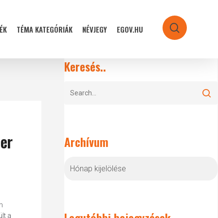
ÉK
TÉMA KATEGÓRIÁK
NÉVJEGY
EGOV.HU
search
Keresés..
ber
Archívum
Archívum
m
Legutóbbi bejegyzések
lt a