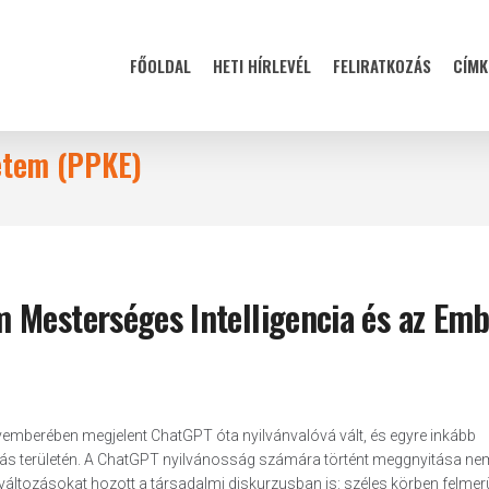
FŐOLDAL
HETI HÍRLEVÉL
FELIRATKOZÁS
CÍMK
etem (PPKE)
 Mesterséges Intelligencia és az Em
vemberében megjelent ChatGPT óta nyilvánvalóvá vált, és egyre inkább
atás területén. A ChatGPT nyilvánosság számára történt meggnyitása ne
áltozásokat hozott a társadalmi diskurzusban is: széles körben felmerü