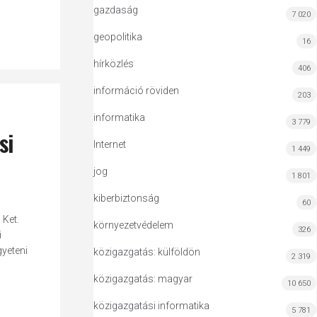
gazdaság
7 020
geopolitika
16
hírközlés
406
információ röviden
203
informatika
3 779
si
Internet
1 449
jog
1 801
kiberbiztonság
60
 Ket.
környezetvédelem
326
i
gyeteni
közigazgatás: külföldön
2 319
közigazgatás: magyar
10 650
közigazgatási informatika
5 781