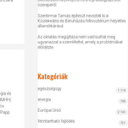
enciára
szerepéről
Szentirmai Tamás építészt nevezték ki a
Közlekedési és Beruházási Minisztérium helyettes
államtitkárává
Az oktatás megújítása nem valósulhat meg
ugyanazzal a szemlélettel, amely a problémákat
előidézte
Kategóriák
egészségügy
1 114
ógia és
energia
(NMHH)
706
zös
Európai Unió
s Papp
2 141
fenntartható fejlődés
721