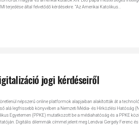
ömörült magyar és amerikai kutatók XIV. Leó pápa mesterséges intellig
terjedése által felvetődő kérdésekre. "Az Amerikai Katolikus...
gitalizáció jogi kérdéseiről
 töretlenül népszerű online platformok alapjaiban alakították át a technol
rcső alá legfrissebb könyvében a Nemzeti Média- és Hírközlési Hatóság 
olikus Egyetemen (PPKE) mutatkozott be a médiahatóság és a PPKE kö
atóján. Digitális dilemmák címmel jelent meg Lendvai Gergely Ferenc é