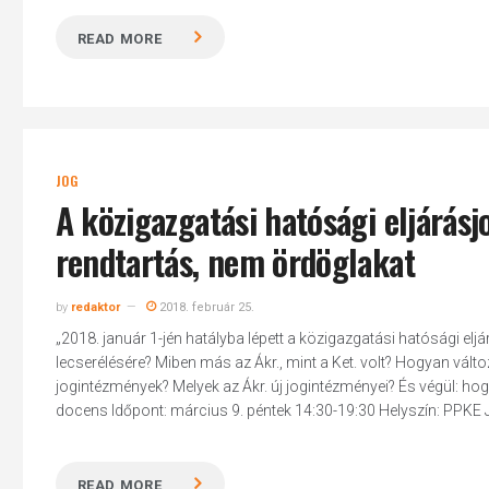
READ MORE
JOG
A közigazgatási hatósági eljárásj
rendtartás, nem ördöglakat
by
redaktor
2018. február 25.
„2018. január 1-jén hatályba lépett a közigazgatási hatósági eljá
lecserélésére? Miben más az Ákr., mint a Ket. volt? Hogyan válto
jogintézmények? Melyek az Ákr. új jogintézményei? És végül: ho
docens Időpont: március 9. péntek 14:30-19:30 Helyszín: PPKE JÁ
READ MORE