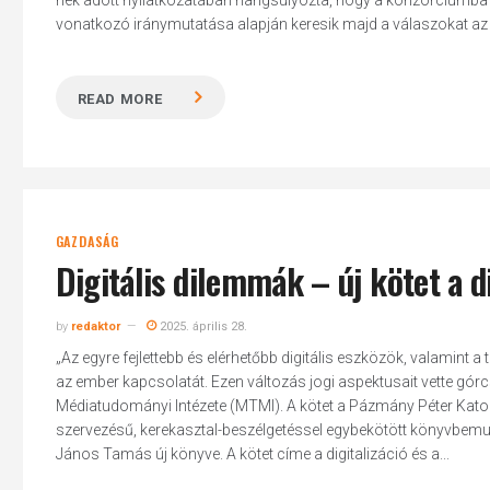
nek adott nyilatkozatában hangsúlyozta, hogy a konzorciumba t
vonatkozó iránymutatása alapján keresik majd a válaszokat az MI 
READ MORE
GAZDASÁG
Digitális dilemmák – új kötet a di
by
redaktor
2025. április 28.
„Az egyre fejlettebb és elérhetőbb digitális eszközök, valamint a
az ember kapcsolatát. Ezen változás jogi aspektusait vette gó
Médiatudományi Intézete (MTMI). A kötet a Pázmány Péter Kat
szervezésű, kerekasztal-beszélgetéssel egybekötött könyvbemut
János Tamás új könyve. A kötet címe a digitalizáció és a...