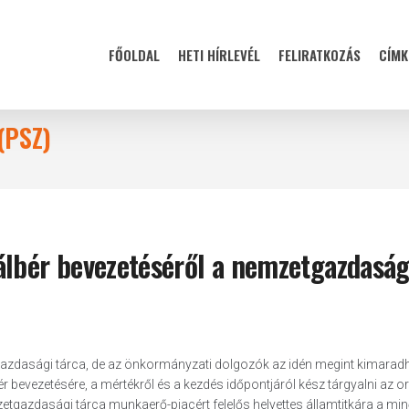
FŐOLDAL
HETI HÍRLEVÉL
FELIRATKOZÁS
CÍMK
(PSZ)
álbér bevezetéséről a nemzetgazdaság
gazdasági tárca, de az önkormányzati dolgozók az idén megint kimarad
 bevezetésére, a mértékről és a kezdés időpontjáról kész tárgyalni az 
tgazdasági tárca munkaerő-piacért felelős helyettes államtitkára a mi