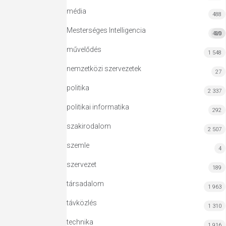
média
488
Mesterséges Intelligencia
420
MI
művelődés
1 548
nemzetközi szervezetek
27
politika
2 337
politikai informatika
292
szakirodalom
2 507
szemle
4
szervezet
189
társadalom
1 963
távközlés
1 310
technika
1 916