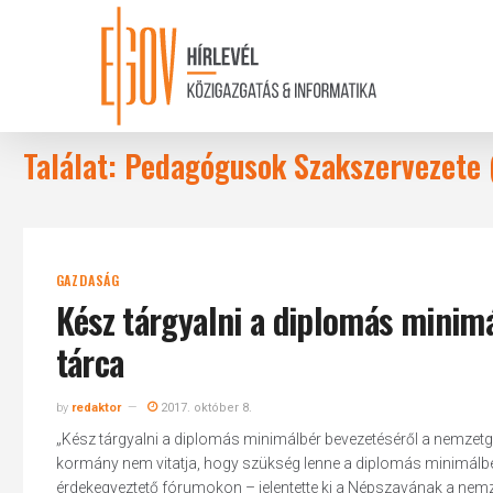
Skip
to
main
content
Találat: Pedagógusok Szakszervezete 
GAZDASÁG
Kész tárgyalni a diplomás minim
tárca
by
redaktor
2017. október 8.
„Kész tárgyalni a diplomás minimálbér bevezetéséről a nemzet
kormány nem vitatja, hogy szükség lenne a diplomás minimálbér
érdekegyeztető fórumokon – jelentette ki a Népszavának a nemze