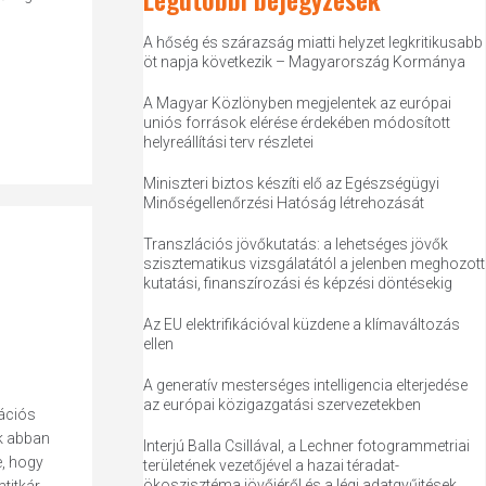
A hőség és szárazság miatti helyzet legkritikusabb
öt napja következik – Magyarország Kormánya
A Magyar Közlönyben megjelentek az európai
uniós források elérése érdekében módosított
helyreállítási terv részletei
Miniszteri biztos készíti elő az Egészségügyi
Minőségellenőrzési Hatóság létrehozását
Transzlációs jövőkutatás: a lehetséges jövők
szisztematikus vizsgálatától a jelenben meghozott
kutatási, finanszírozási és képzési döntésekig
Az EU elektrifikációval küzdene a klímaváltozás
ellen
A generatív mesterséges intelligencia elterjedése
az európai közigazgatási szervezetekben
tációs
uk abban
Interjú Balla Csillával, a Lechner fotogrammetriai
e, hogy
területének vezetőjével a hazai téradat-
ökoszisztéma jövőjéről és a légi adatgyűjtések