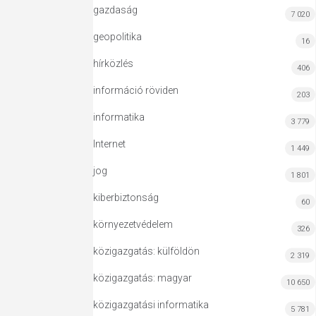
gazdaság
7 020
geopolitika
16
hírközlés
406
információ röviden
203
informatika
3 779
Internet
1 449
jog
1 801
kiberbiztonság
60
környezetvédelem
326
közigazgatás: külföldön
2 319
közigazgatás: magyar
10 650
közigazgatási informatika
5 781