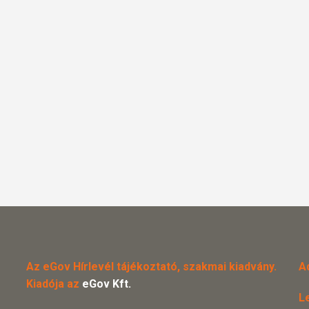
Az eGov Hírlevél tájékoztató, szakmai kiadvány.
A
Kiadója az
eGov Kft.
L