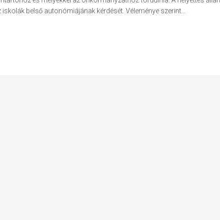
enntartóhoz és melyekkel az önkormányzathoz fordulnia. A helyettes állam
iskolák belső autonómiájának kérdését. Véleménye szerint...