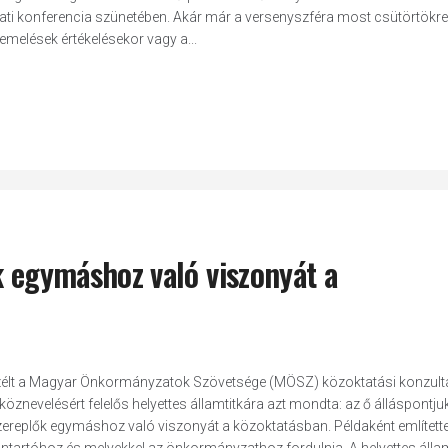
ati konferencia szünetében. Akár már a versenyszféra most csütörtökre
emelések értékelésekor vagy a...
k egymáshoz való viszonyát a
 beszélt a Magyar Önkormányzatok Szövetsége (MÖSZ) közoktatási konzul
znevelésért felelős helyettes államtitkára azt mondta: az ő álláspontj
szereplők egymáshoz való viszonyát a közoktatásban. Példaként említett