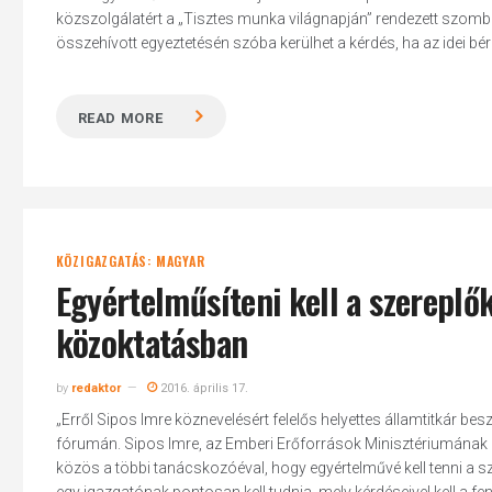
közszolgálatért a „Tisztes munka világnapján” rendezett szomb
összehívott egyeztetésén szóba kerülhet a kérdés, ha az idei bér
READ MORE
Hit enter to search or ESC to close
KÖZIGAZGATÁS: MAGYAR
Egyértelműsíteni kell a szereplő
közoktatásban
by
redaktor
2016. április 17.
„Erről Sipos Imre köznevelésért felelős helyettes államtitkár
fórumán. Sipos Imre, az Emberi Erőforrások Minisztériumának kö
közös a többi tanácskozóéval, hogy egyértelművé kell tenni a 