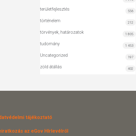
területfejlesztés
556
történelem
212
törvények, határozatok
1 805
tudomány
1 453
Uncategorized
197
zöld átállás
402
datvédelmi tájékoztató
eiratkozás az eGov Hírlevélről