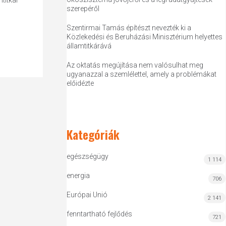
titkár
szerepéről
Szentirmai Tamás építészt nevezték ki a
Közlekedési és Beruházási Minisztérium helyettes
államtitkárává
Az oktatás megújítása nem valósulhat meg
ugyanazzal a szemlélettel, amely a problémákat
előidézte
Kategóriák
egészségügy
1 114
energia
706
Európai Unió
2 141
fenntartható fejlődés
721