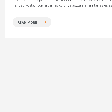
egy igazgatónak pontosan kell tudnia, mely kérdéseivel kell a f
hangsúlyozta, hogy érdemes különválasztani a fenntartás és az 
READ MORE