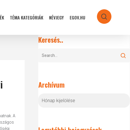
ÉK
TÉMA KATEGÓRIÁK
NÉVJEGY
EGOV.HU
search
Keresés..
i
Archívum
Archívum
hatnak. A
országos
Legutóbbi bejegyzések
nőségi