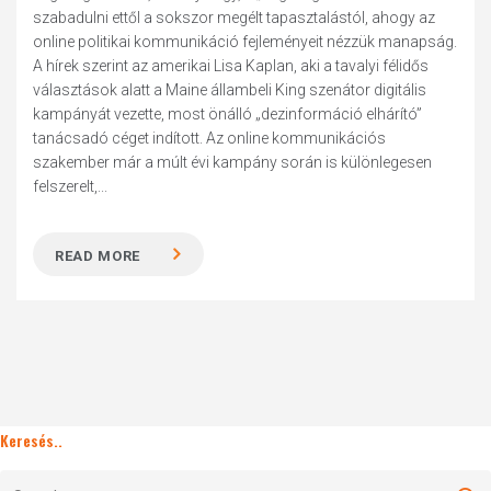
szabadulni ettől a sokszor megélt tapasztalástól, ahogy az
online politikai kommunikáció fejleményeit nézzük manapság.
A hírek szerint az amerikai Lisa Kaplan, aki a tavalyi félidős
választások alatt a Maine állambeli King szenátor digitális
kampányát vezette, most önálló „dezinformáció elhárító”
tanácsadó céget indított. Az online kommunikációs
szakember már a múlt évi kampány során is különlegesen
felszerelt,...
READ MORE
Keresés..