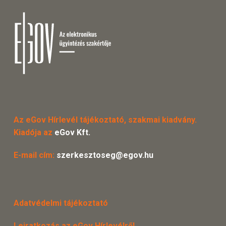
Az eGov Hírlevél tájékoztató, szakmai kiadvány.
Kiadója az
eGov Kft.
E-mail cím:
szerkesztoseg@egov.hu
Adatvédelmi tájékoztató
Leiratkozás az eGov Hírlevélről