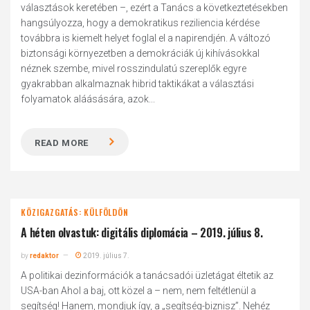
választások keretében –, ezért a Tanács a következtetésekben
hangsúlyozza, hogy a demokratikus reziliencia kérdése
továbbra is kiemelt helyet foglal el a napirendjén. A változó
biztonsági környezetben a demokráciák új kihívásokkal
néznek szembe, mivel rosszindulatú szereplők egyre
gyakrabban alkalmaznak hibrid taktikákat a választási
folyamatok aláásására, azok...
READ MORE
KÖZIGAZGATÁS: KÜLFÖLDÖN
A héten olvastuk: digitális diplomácia – 2019. július 8.
by
redaktor
2019. július 7.
A politikai dezinformációk a tanácsadói üzletágat éltetik az
USA-ban Ahol a baj, ott közel a – nem, nem feltétlenül a
segítség! Hanem, mondjuk így, a „segítség-biznisz”. Nehéz