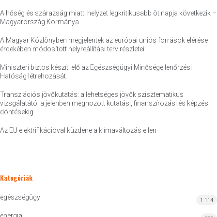
A hőség és szárazság miatti helyzet legkritikusabb öt napja következik –
Magyarország Kormánya
A Magyar Közlönyben megjelentek az európai uniós források elérése
érdekében módosított helyreállítási terv részletei
Miniszteri biztos készíti elő az Egészségügyi Minőségellenőrzési
Hatóság létrehozását
Transzlációs jövőkutatás: a lehetséges jövők szisztematikus
vizsgálatától a jelenben meghozott kutatási, finanszírozási és képzési
döntésekig
Az EU elektrifikációval küzdene a klímaváltozás ellen
Kategóriák
egészségügy
1 114
energia