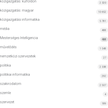
közigazgatás: külföldön
2 320
közigazgatás: magyar
10 652
közigazgatási informatika
5 781
média
488
Mesterséges Intelligencia
422
MI
művelődés
1 548
nemzetközi szervezetek
27
politika
2 338
politikai informatika
292
szakirodalom
2 507
szemle
4
szervezet
189