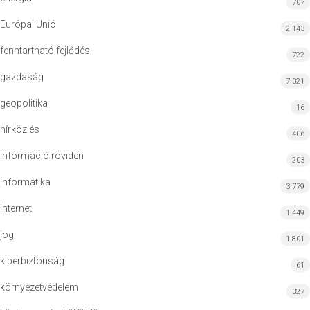
707
Európai Unió
2 143
fenntartható fejlődés
722
gazdaság
7 021
geopolitika
16
hírközlés
406
információ röviden
203
informatika
3 779
Internet
1 449
jog
1 801
kiberbiztonság
61
környezetvédelem
327