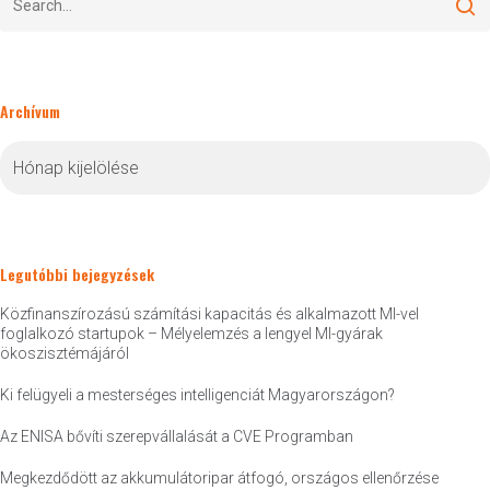
Archívum
Archívum
Legutóbbi bejegyzések
Közfinanszírozású számítási kapacitás és alkalmazott MI-vel
foglalkozó startupok – Mélyelemzés a lengyel MI-gyárak
ökoszisztémájáról
Ki felügyeli a mesterséges intelligenciát Magyarországon?
Az ENISA bővíti szerepvállalását a CVE Programban
Megkezdődött az akkumulátoripar átfogó, országos ellenőrzése