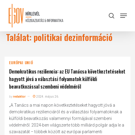
Skip
to
Menu
search
main
Close
content
Menu
Találat: politikai dezinformáció
EURÓPAI UNIÓ
Demokratikus reziliencia: az EU Tanácsa következtetéseket
hagyott jóvá a választási folyamatok külföldi
beavatkozással szembeni védelméről
by
redaktor
2024. május 26.
„A Tanács a mai napon következtetéseket hagyott jóvá a
demokratikus rezilienciáról és a választási folyamatoknak a
külföldi beavatkozás valamennyi formájával szembeni
védelméről. 2024-ben világszerte több milliárd polgár adja le a
szavazatát – többek között az európai parlamenti