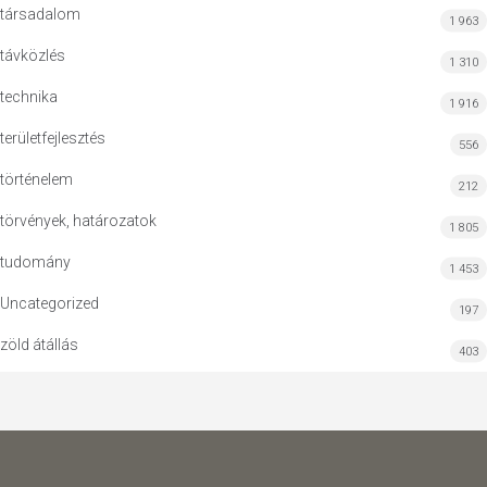
társadalom
1 963
távközlés
1 310
technika
1 916
területfejlesztés
556
történelem
212
törvények, határozatok
1 805
tudomány
1 453
Uncategorized
197
zöld átállás
403