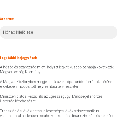
Archívum
Archívum
Legutóbbi bejegyzések
A hőség és szárazság miatti helyzet legkritikusabb öt napja következik –
Magyarország Kormánya
A Magyar Közlönyben megjelentek az európai uniós források elérése
érdekében módosított helyreállítási terv részletei
Miniszteri biztos készíti elő az Egészségügyi Minőségellenőrzési
Hatóság létrehozását
Transzlációs jövőkutatás: a lehetséges jövők szisztematikus
vizsgálatától a jelenben meghozott kutatási, finanszírozási és képzési