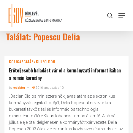
Skip
to
Menu
search
main
Close
content
Menu
Találat: Popescu Delia
KÖZIGAZGATÁS: KÜLFÖLDÖN
Erőteljesebb haladást vár el a kormányzati informatikában
a román kormány
by
redaktor
2016. augusztus 10.
„Dacian Ciolos miniszterelnök javaslatára az elektronikus
kormányzás egyik úttörőjét, Delia Popescut nevezte ki a
bukaresti távközlési és információs technológiai
minisztérium élére Klaus Iohannis román államfő. A tárcát
július eleje óta ideiglenesen a kormányfőtitkár vezette. Delia
Popescu 2003 óta az elektronikus közbeszerzési rendszer, az