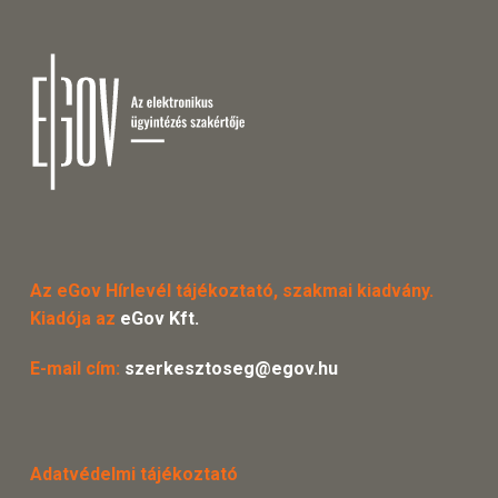
Az eGov Hírlevél tájékoztató, szakmai kiadvány.
Kiadója az
eGov Kft.
E-mail cím:
szerkesztoseg@egov.hu
Adatvédelmi tájékoztató