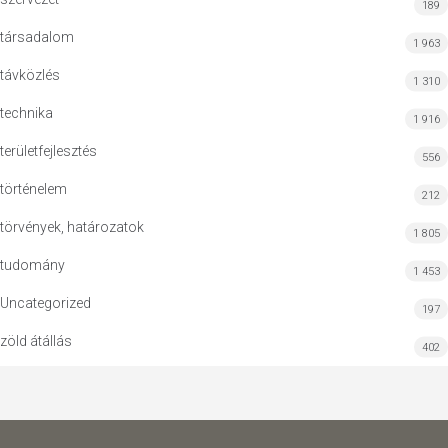
189
társadalom
1 963
távközlés
1 310
technika
1 916
területfejlesztés
556
történelem
212
törvények, határozatok
1 805
tudomány
1 453
Uncategorized
197
zöld átállás
402