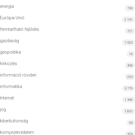
energia
706
Európai Unió
2 141
fenntartható fejlődés
721
gazdaság
7 020
geopolitika
16
hírközlés
406
információ röviden
203
informatika
3 779
Internet
1 449
jog
1 801
kiberbiztonság
60
környezetvédelem
326