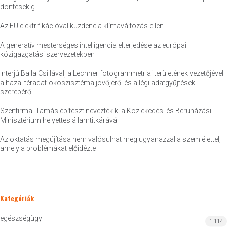
döntésekig
Az EU elektrifikációval küzdene a klímaváltozás ellen
A generatív mesterséges intelligencia elterjedése az európai
közigazgatási szervezetekben
Interjú Balla Csillával, a Lechner fotogrammetriai területének vezetőjével
a hazai téradat-ökoszisztéma jövőjéről és a légi adatgyűjtések
szerepéről
Szentirmai Tamás építészt nevezték ki a Közlekedési és Beruházási
Minisztérium helyettes államtitkárává
Az oktatás megújítása nem valósulhat meg ugyanazzal a szemlélettel,
amely a problémákat előidézte
Kategóriák
egészségügy
1 114