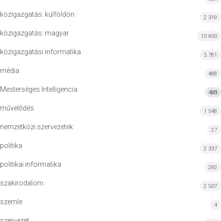
közigazgatás: külföldön
2 319
közigazgatás: magyar
10 650
közigazgatási informatika
5 781
média
488
Mesterséges Intelligencia
420
MI
művelődés
1 548
nemzetközi szervezetek
27
politika
2 337
politikai informatika
292
szakirodalom
2 507
szemle
4
szervezet