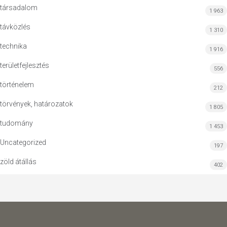
társadalom
1 963
távközlés
1 310
technika
1 916
területfejlesztés
556
történelem
212
törvények, határozatok
1 805
tudomány
1 453
Uncategorized
197
zöld átállás
402