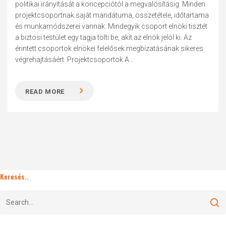
politikai irányítását a koncepciótól a megvalósításig. Minden
projektcsoportnak saját mandátuma, összetétele, időtartama
és munkamódszerei vannak. Mindegyik csoport elnöki tisztét
a biztosi testület egy tagja tölti be, akit az elnök jelöl ki. Az
érintett csoportok elnökei felelősek megbízatásának sikeres
végrehajtásáért. Projektcsoportok A...
READ MORE
Keresés..