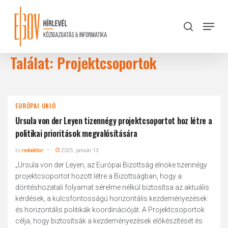
Skip
to
Menu
search
main
Close
content
Menu
Találat: Projektcsoportok
EURÓPAI UNIÓ
Ursula von der Leyen tizennégy projektcsoportot hoz létre a
politikai prioritások megvalósítására
by
redaktor
2025. január 13.
„Ursula von der Leyen, az Európai Bizottság elnöke tizennégy
projektcsoportot hozott létre a Bizottságban, hogy a
döntéshozatali folyamat sérelme nélkül biztosítsa az aktuális
kérdések, a kulcsfontosságú horizontális kezdeményezések
és horizontális politikák koordinációját. A Projektcsoportok
célja, hogy biztosítsák a kezdeményezések előkészítését és