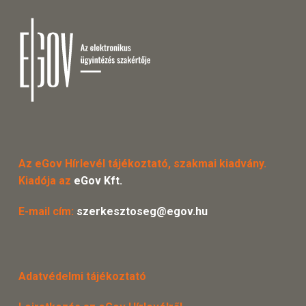
Az eGov Hírlevél tájékoztató, szakmai kiadvány.
Kiadója az
eGov Kft.
E-mail cím:
szerkesztoseg@egov.hu
Adatvédelmi tájékoztató