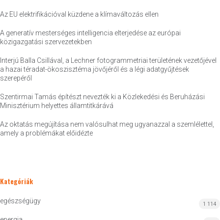
Az EU elektrifikációval küzdene a klímaváltozás ellen
A generatív mesterséges intelligencia elterjedése az európai
közigazgatási szervezetekben
Interjú Balla Csillával, a Lechner fotogrammetriai területének vezetőjével
a hazai téradat-ökoszisztéma jövőjéről és a légi adatgyűjtések
szerepéről
Szentirmai Tamás építészt nevezték ki a Közlekedési és Beruházási
Minisztérium helyettes államtitkárává
Az oktatás megújítása nem valósulhat meg ugyanazzal a szemlélettel,
amely a problémákat előidézte
Kategóriák
egészségügy
1 114
energia