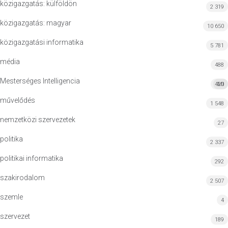
közigazgatás: külföldön
2 319
közigazgatás: magyar
10 650
közigazgatási informatika
5 781
média
488
Mesterséges Intelligencia
420
MI
művelődés
1 548
nemzetközi szervezetek
27
politika
2 337
politikai informatika
292
szakirodalom
2 507
szemle
4
szervezet
189