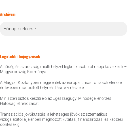
Archívum
Archívum
Legutóbbi bejegyzések
A hőség és szárazság miatti helyzet legkritikusabb öt napja következik –
Magyarország Kormánya
A Magyar Közlönyben megjelentek az európai uniós források elérése
érdekében módosított helyreállítási terv részletei
Miniszteri biztos készíti elő az Egészségügyi Minőségellenőrzési
Hatóság létrehozását
Transzlációs jövőkutatás: a lehetséges jövők szisztematikus
vizsgálatától a jelenben meghozott kutatási, finanszírozási és képzési
döntésekig