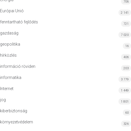
706
Európai Unió
2 141
fenntartható fejlődés
721
gazdaság
7 020
geopolitika
16
hírközlés
406
információ röviden
203
informatika
3 779
Internet
1 449
jog
1 801
kiberbiztonság
60
környezetvédelem
326