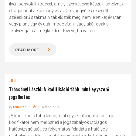
ilyen bonyolult kódexet, amely tizenkét évig készült, amelynek
elfogadását a kormány és az Országgyűlés részéről
széleskörű szakmai viták előzték meg, nem lehet két év után
vagy pláne egy év után módosítani, vagy akár csak a
felülvizsgálatát megkezdeni. Kivéve, ha valami...
READ MORE
JOG
Trócsányi László: A kodifikáció több, mint egyszerű
jogalkotás
by
redaktor
2016. február 14.
„A kodifikáció több lenne, mint egyszerű jogalkotás, a jó
kodifikátor nem mellőzheti a jogszabályok utólagos
hatásvizsgálatát, és folyamatos feladata a hatályos
szabályozás felülvizsgálata is – jelentette ki Trócsányi László