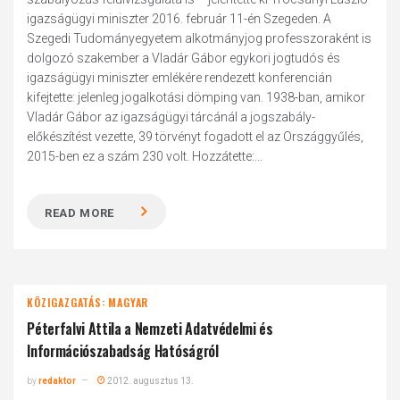
igazságügyi miniszter 2016. február 11-én Szegeden. A
Szegedi Tudományegyetem alkotmányjog professzoraként is
dolgozó szakember a Vladár Gábor egykori jogtudós és
igazságügyi miniszter emlékére rendezett konferencián
kifejtette: jelenleg jogalkotási dömping van. 1938-ban, amikor
Vladár Gábor az igazságügyi tárcánál a jogszabály-
előkészítést vezette, 39 törvényt fogadott el az Országgyűlés,
2015-ben ez a szám 230 volt. Hozzátette:...
READ MORE
KÖZIGAZGATÁS: MAGYAR
Péterfalvi Attila a Nemzeti Adatvédelmi és
Információszabadság Hatóságról
by
redaktor
2012. augusztus 13.