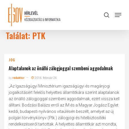
Skip
to
Menu
search
main
Close
content
Menu
Találat: PTK
JOG
Alaptalanok az önálló zálogjoggal szembeni aggodalmak
by
redaktor
2016. február 24.
„Az Igazságügyi Minisztérium igazságügyi és magánjogi
jogalkotásért felelős helyettes államtitkára szerint alaptalanok
az önálló zálogjoggal szembeni aggodalmak, ezért vissza kell
állítani. Bodzási Balázs erről az IM és a Magyar Jogász Egylet
keddi, budapesti nyilvános vitaülésén beszélt, amelyet az új
polgári törvénykönyv (Ptk.) zálogjogi és hitelbiztosítéki
rendelkezéseiről tartottak. A helyettes államtitkár azt mondta,