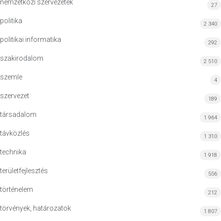
nemzetközi szervezetek
27
politika
2 340
politikai informatika
292
szakirodalom
2 510
szemle
4
szervezet
189
társadalom
1 964
távközlés
1 310
technika
1 918
területfejlesztés
556
történelem
212
törvények, határozatok
1 807