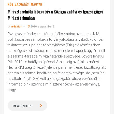
KÖZIGAZGATÁS: MAGYAR
Miniszterelnöki látogatás a Közigazgatási és Igazságügyi
Minisztériumban
by
redaktor
2010. szeptember 6.
"Az egyeztetéseken – a tárca tájékoztatása szerint – a KIM
politikusai beszámoltak a törvényalkotási tervekről, különös
tekintettel az új polgári törvénykönyv (Ptk.) előkészítéséhez
szükséges kodifikációs munka menetére. Lapunk úgy értesült:
a szakmai-társadalmi vita határideje ősz vége. Jövőre lehet új
Ptk. 2012-es hatálybalépéssel. Ami pedig az új alkotmányt
illeti: a KIM „segítő kezet” jelent a parlamenti eseti bizottságnak,
a tárca a szakmai-kodifikációs feladatokat végzi, de „nem írja
az alkotmányt”. Szó volt a közigazgatás átszervezéséről is.
Információink szerint a miniszterelnöknek az a véleménye,
hogy...
READ MORE