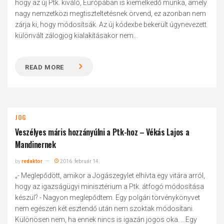
hogy az új Ptk. kiváló, Európában is kiemelkedő munka, amely
nagy nemzetközi megtiszteltetésnek örvend, ez azonban nem
zárja ki, hogy módosítsák. Az új kódexbe bekerült úgynevezett
különvált zálogjog kialakításakor nem...
READ MORE
JOG
Veszélyes máris hozzányúlni a Ptk-hoz – Vékás Lajos a
Mandinernek
by
redaktor
2016. február 14.
„- Meglepődött, amikor a Jogászegylet elhívta egy vitára arról,
hogy az igazságügyi minisztérium a Ptk. átfogó módosítása
készül? - Nagyon meglepődtem. Egy polgári törvénykönyvet
nem egészen két esztendő után nem szoktak módosítani.
Különösen nem, ha ennek nincs is igazán jogos oka. ...Egy