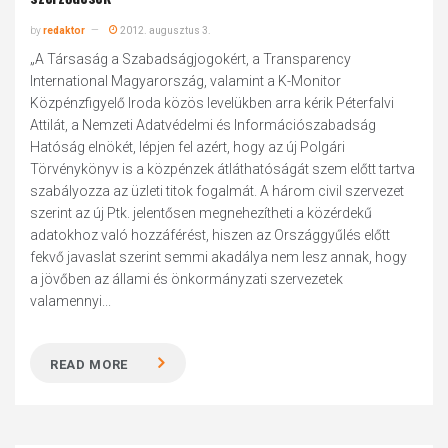
by
redaktor
2012. augusztus 3.
„A Társaság a Szabadságjogokért, a Transparency
International Magyarország, valamint a K-Monitor
Közpénzfigyelő Iroda közös levelükben arra kérik Péterfalvi
Attilát, a Nemzeti Adatvédelmi és Információszabadság
Hatóság elnökét, lépjen fel azért, hogy az új Polgári
Törvénykönyv is a közpénzek átláthatóságát szem előtt tartva
szabályozza az üzleti titok fogalmát. A három civil szervezet
szerint az új Ptk. jelentősen megnehezítheti a közérdekű
adatokhoz való hozzáférést, hiszen az Országgyűlés előtt
fekvő javaslat szerint semmi akadálya nem lesz annak, hogy
a jövőben az állami és önkormányzati szervezetek
valamennyi...
READ MORE