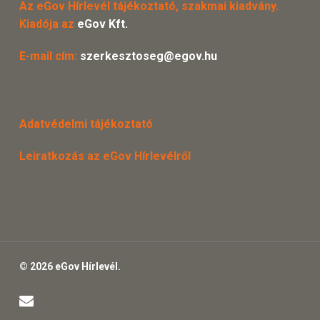
Az eGov Hírlevél tájékoztató, szakmai kiadvány.
Kiadója az
eGov Kft.
E-mail cím:
szerkesztoseg@egov.hu
Adatvédelmi tájékoztató
Leiratkozás az eGov Hírlevélről
© 2026 eGov Hírlevél.
email