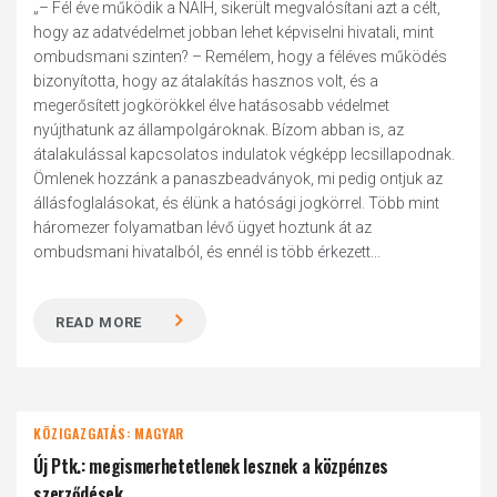
„– Fél éve működik a NAIH, sikerült megvalósítani azt a célt,
hogy az adatvédelmet jobban lehet képviselni hivatali, mint
ombudsmani szinten? – Remélem, hogy a féléves működés
bizonyította, hogy az átalakítás hasznos volt, és a
megerősített jogkörökkel élve hatásosabb védelmet
nyújthatunk az állampolgároknak. Bízom abban is, az
átalakulással kapcsolatos indulatok végképp lecsillapodnak.
Ömlenek hozzánk a panaszbeadványok, mi pedig ontjuk az
állásfoglalásokat, és élünk a hatósági jogkörrel. Több mint
háromezer folyamatban lévő ügyet hoztunk át az
ombudsmani hivatalból, és ennél is több érkezett...
READ MORE
KÖZIGAZGATÁS: MAGYAR
Új Ptk.: megismerhetetlenek lesznek a közpénzes
szerződések