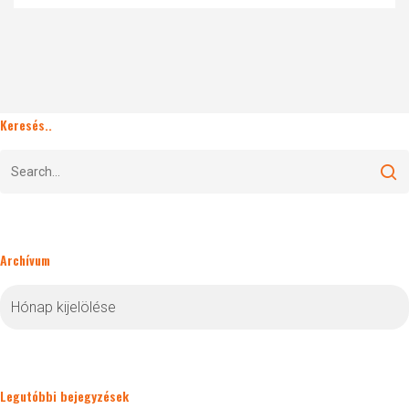
Keresés..
Archívum
Archívum
Legutóbbi bejegyzések