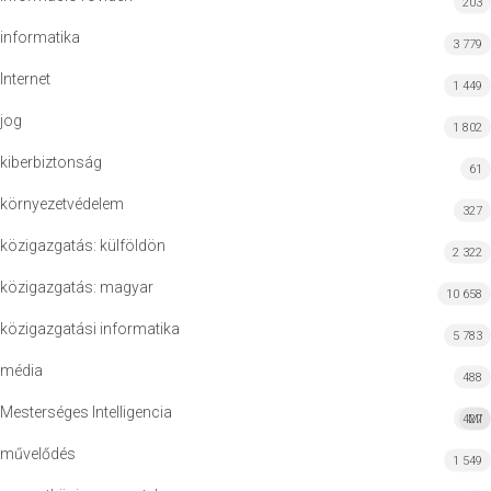
203
informatika
3 779
Internet
1 449
jog
1 802
kiberbiztonság
61
környezetvédelem
327
közigazgatás: külföldön
2 322
közigazgatás: magyar
10 658
közigazgatási informatika
5 783
média
488
Mesterséges Intelligencia
427
MI
művelődés
1 549