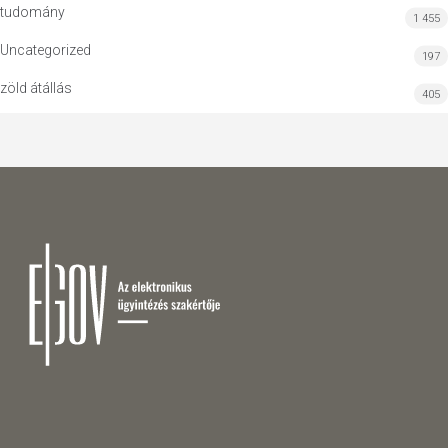
tudomány
1 455
Uncategorized
197
zöld átállás
405