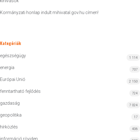
kihívások
Kormányzati honlap indult mihivatal.gov.hu címen!
Kategóriák
egészségügy
1 114
energia
707
Európai Unió
2 150
fenntartható fejlődés
724
gazdaság
7 024
geopolitika
17
hírközlés
406
információ röviden