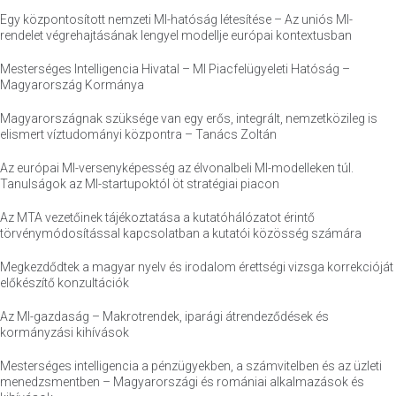
Egy központosított nemzeti MI-hatóság létesítése – Az uniós MI-
rendelet végrehajtásának lengyel modellje európai kontextusban
Mesterséges Intelligencia Hivatal – MI Piacfelügyeleti Hatóság –
Magyarország Kormánya
Magyarországnak szüksége van egy erős, integrált, nemzetközileg is
elismert víztudományi központra – Tanács Zoltán
Az európai MI-versenyképesség az élvonalbeli MI-modelleken túl.
Tanulságok az MI-startupoktól öt stratégiai piacon
Az MTA vezetőinek tájékoztatása a kutatóhálózatot érintő
törvénymódosítással kapcsolatban a kutatói közösség számára
Megkezdődtek a magyar nyelv és irodalom érettségi vizsga korrekcióját
előkészítő konzultációk
Az MI-gazdaság – Makrotrendek, iparági átrendeződések és
kormányzási kihívások
Mesterséges intelligencia a pénzügyekben, a számvitelben és az üzleti
menedzsmentben – Magyarországi és romániai alkalmazások és