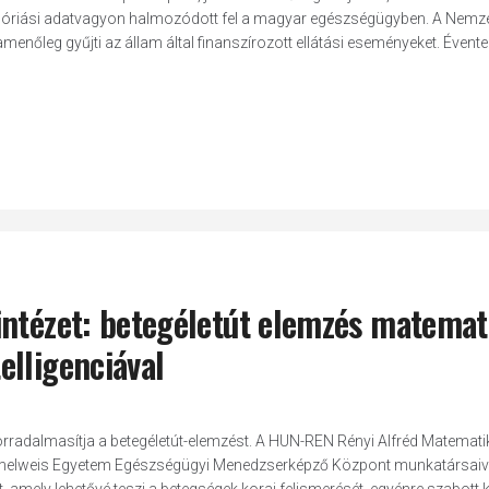
 óriási adatvagyon halmozódott fel a magyar egészségügyben. A Nemze
nőleg gyűjti az állam által finanszírozott ellátási eseményeket. Évente 
intézet: betegéletút elemzés matemat
elligenciával
orradalmasítja a betegéletút-elemzést. A HUN-REN Rényi Alfréd Matemati
emmelweis Egyetem Egészségügyi Menedzserképző Központ munkatársaiva