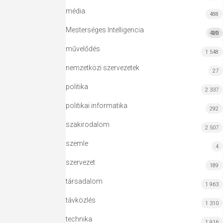
média
488
Mesterséges Intelligencia
420
MI
művelődés
1 548
nemzetközi szervezetek
27
politika
2 337
politikai informatika
292
szakirodalom
2 507
szemle
4
szervezet
189
társadalom
1 963
távközlés
1 310
technika
1 916