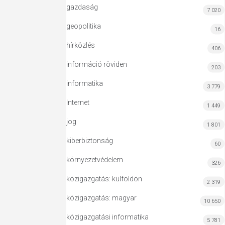
gazdaság
7 020
geopolitika
16
hírközlés
406
információ röviden
203
informatika
3 779
Internet
1 449
jog
1 801
kiberbiztonság
60
környezetvédelem
326
közigazgatás: külföldön
2 319
közigazgatás: magyar
10 650
közigazgatási informatika
5 781