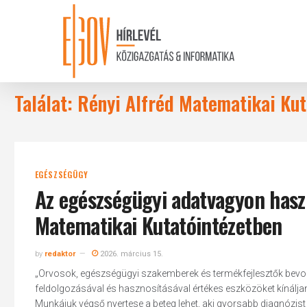
Skip
to
main
content
Találat: Rényi Alfréd Matematikai Kut
EGÉSZSÉGÜGY
Az egészségügyi adatvagyon hasz
Matematikai Kutatóintézetben
by
redaktor
2026. március 15.
„Orvosok, egészségügyi szakemberek és termékfejlesztők bevon
feldolgozásával és hasznosításával értékes eszközöket kínáljan
Munkájuk végső nyertese a beteg lehet, aki gyorsabb diagnózist 