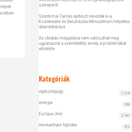
ezelési
szerepéről
melyek
tásokban
Szentirmai Tamás építészt nevezték ki a
Közlekedési és Beruházási Minisztérium helyettes
államtitkárává
Az oktatás megújítása nem valósulhat meg
ugyanazzal a szemlélettel, amely a problémákat
előidézte
Kategóriák
egészségügy
1 114
energia
706
Európai Unió
2 141
fenntartható fejlődés
721