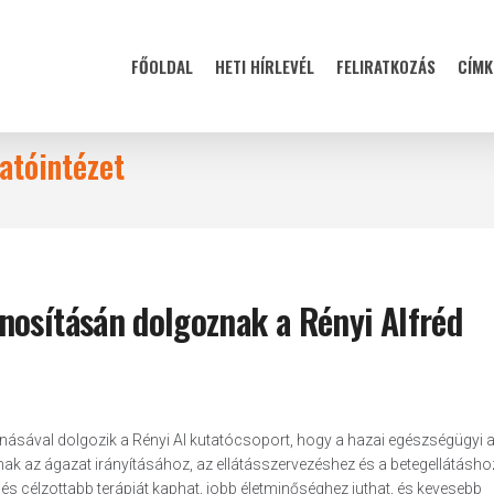
FŐOLDAL
HETI HÍRLEVÉL
FELIRATKOZÁS
CÍMK
atóintézet
nosításán dolgoznak a Rényi Alfréd
ásával dolgozik a Rényi AI kutatócsoport, hogy a hazai egészségügyi 
ak az ágazat irányításához, az ellátásszervezéshez és a betegellátásho
és célzottabb terápiát kaphat, jobb életminőséghez juthat, és kevesebb