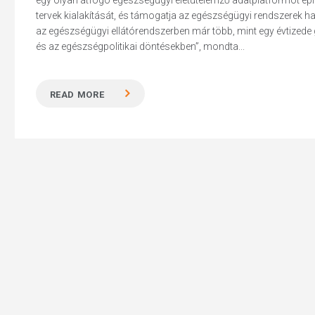
egy olyan átfogó egészségügyi életútelemző adatplatformot épít,
tervek kialakítását, és támogatja az egészségügyi rendszerek
az egészségügyi ellátórendszerben már több, mint egy évtizede
és az egészségpolitikai döntésekben”, mondta...
READ MORE