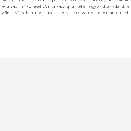
 amely lehetővé teszi a betegségek korai felismerését, egyénre szabott k
 hatékonyabb működését. „A munkacsoport célja, hogy azok az adatok, a
 gyűlnek, végre hasznosuljanak a közvetlen orvosi ellátásokban, a kuta