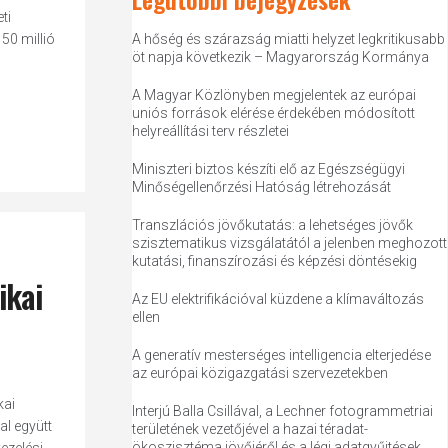
ti
50 millió
A hőség és szárazság miatti helyzet legkritikusabb
öt napja következik – Magyarország Kormánya
A Magyar Közlönyben megjelentek az európai
uniós források elérése érdekében módosított
helyreállítási terv részletei
Miniszteri biztos készíti elő az Egészségügyi
Minőségellenőrzési Hatóság létrehozását
Transzlációs jövőkutatás: a lehetséges jövők
szisztematikus vizsgálatától a jelenben meghozott
kutatási, finanszírozási és képzési döntésekig
ikai
Az EU elektrifikációval küzdene a klímaváltozás
ellen
A generatív mesterséges intelligencia elterjedése
az európai közigazgatási szervezetekben
kai
Interjú Balla Csillával, a Lechner fotogrammetriai
l együtt
területének vezetőjével a hazai téradat-
ökoszisztéma jövőjéről és a légi adatgyűjtések