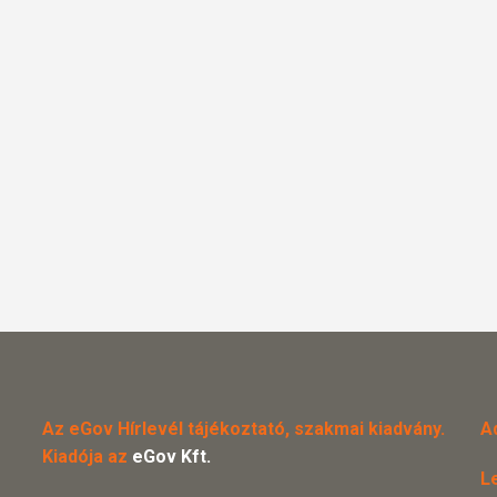
Az eGov Hírlevél tájékoztató, szakmai kiadvány.
A
Kiadója az
eGov Kft.
L