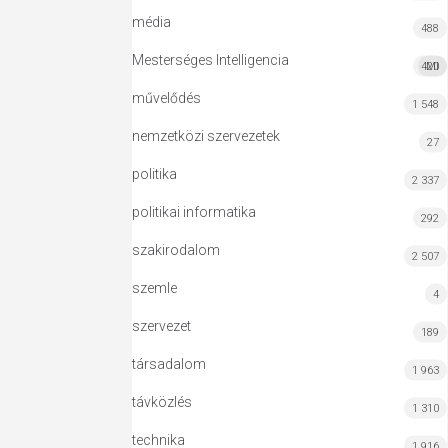
média
488
Mesterséges Intelligencia
420
MI
művelődés
1 548
nemzetközi szervezetek
27
politika
2 337
politikai informatika
292
szakirodalom
2 507
szemle
4
szervezet
189
társadalom
1 963
távközlés
1 310
technika
1 916