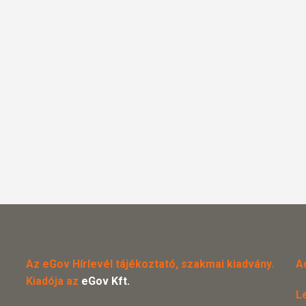
Az eGov Hírlevél tájékoztató, szakmai kiadvány.
A
Kiadója az
eGov Kft.
L