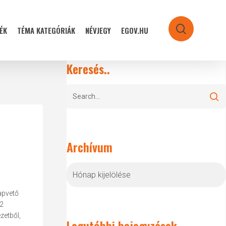
ÉK
TÉMA KATEGÓRIÁK
NÉVJEGY
EGOV.HU
search
Keresés..
Archívum
Archívum
apvető
,2
zetből,
Legutóbbi bejegyzések