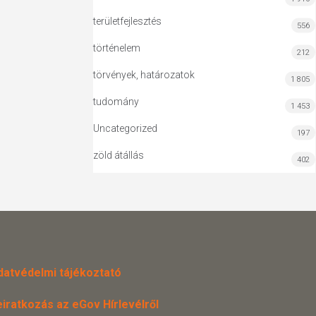
területfejlesztés
556
történelem
212
törvények, határozatok
1 805
tudomány
1 453
Uncategorized
197
zöld átállás
402
datvédelmi tájékoztató
eiratkozás az eGov Hírlevélről