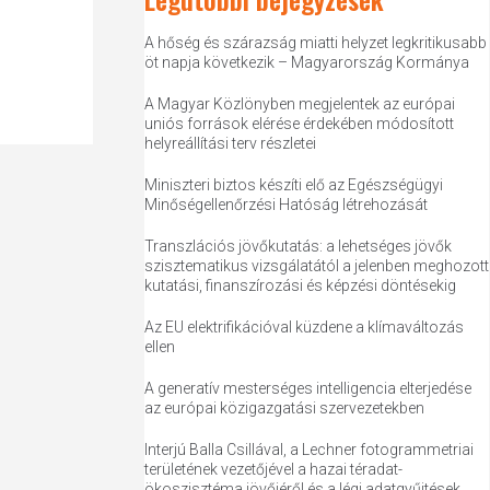
A hőség és szárazság miatti helyzet legkritikusabb
öt napja következik – Magyarország Kormánya
A Magyar Közlönyben megjelentek az európai
uniós források elérése érdekében módosított
helyreállítási terv részletei
Miniszteri biztos készíti elő az Egészségügyi
Minőségellenőrzési Hatóság létrehozását
Transzlációs jövőkutatás: a lehetséges jövők
szisztematikus vizsgálatától a jelenben meghozott
kutatási, finanszírozási és képzési döntésekig
Az EU elektrifikációval küzdene a klímaváltozás
ellen
A generatív mesterséges intelligencia elterjedése
az európai közigazgatási szervezetekben
Interjú Balla Csillával, a Lechner fotogrammetriai
területének vezetőjével a hazai téradat-
ökoszisztéma jövőjéről és a légi adatgyűjtések