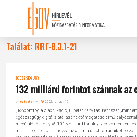
Skip
to
main
content
Találat: RRF-8.3.1-21
EGÉSZSÉGÜGY
132 milliárd forintot szánnak az 
by
redaktor
2022. január 10.
„ Időpontfoglaló applikáció, új betegirányítási rendszer, „min
egészségügy digitális átállásának támogatása című pályázattal 
megújulását, melyből 104,5 milliárd forintnyi vissza nem téríten
milliárd forintot adna hozzá az állam a saját forrásaiból - olvash