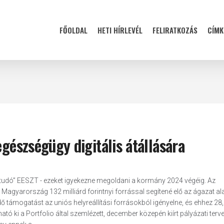
FŐOLDAL
HETI HÍRLEVÉL
FELIRATKOZÁS
CÍMK
egészségügy digitális átállására
dentudó” EESZT - ezeket igyekezne megoldani a kormány 2024 végéig. Az
Magyarország 132 milliárd forintnyi forrással segítené elő az ágazat al
dő támogatást az uniós helyreállítási forrásokból igényelne, és ehhez 28
ató ki a Portfolio által szemlézett, december közepén kiírt pályázati terve