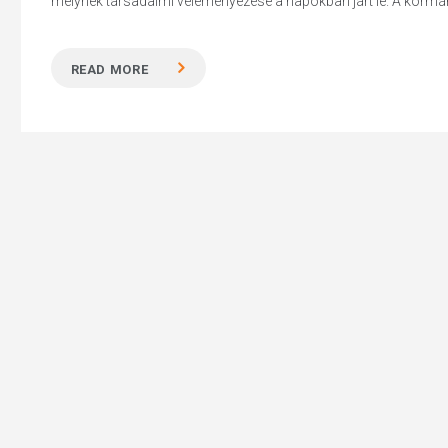
melynek társadalmi véleményezése a napokban járt le. A kormán
READ MORE
Hit enter to search or ESC to close