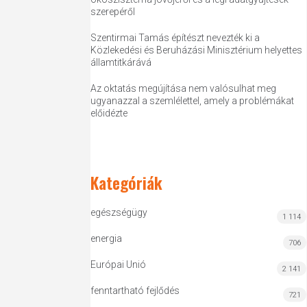
szerepéről
Szentirmai Tamás építészt nevezték ki a
Közlekedési és Beruházási Minisztérium helyettes
államtitkárává
Az oktatás megújítása nem valósulhat meg
ugyanazzal a szemlélettel, amely a problémákat
előidézte
Kategóriák
egészségügy
1 114
energia
706
Európai Unió
2 141
fenntartható fejlődés
721