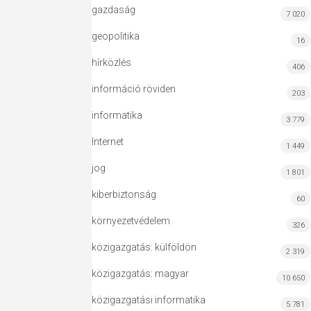
gazdaság
7 020
geopolitika
16
hírközlés
406
információ röviden
203
informatika
3 779
Internet
1 449
jog
1 801
kiberbiztonság
60
környezetvédelem
326
közigazgatás: külföldön
2 319
közigazgatás: magyar
10 650
közigazgatási informatika
5 781