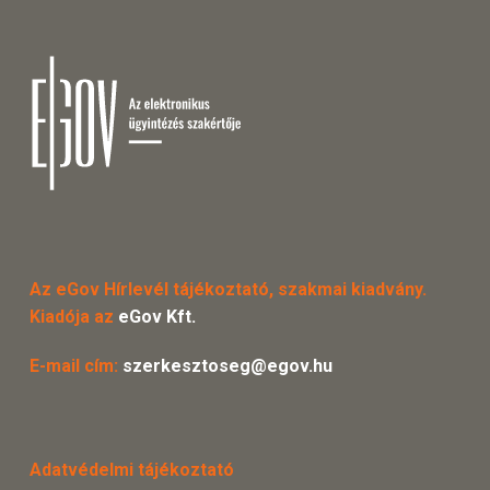
Az eGov Hírlevél tájékoztató, szakmai kiadvány.
Kiadója az
eGov Kft.
E-mail cím:
szerkesztoseg@egov.hu
Adatvédelmi tájékoztató