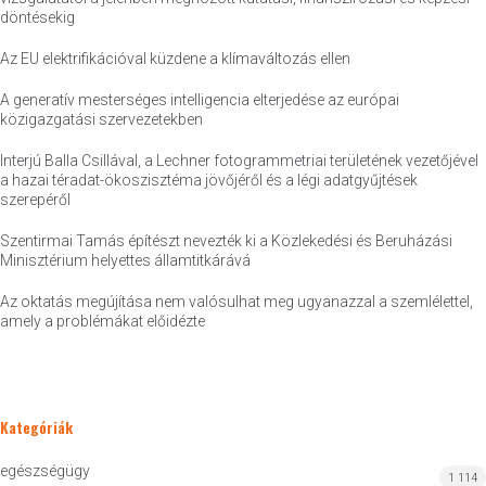
döntésekig
Az EU elektrifikációval küzdene a klímaváltozás ellen
A generatív mesterséges intelligencia elterjedése az európai
közigazgatási szervezetekben
Interjú Balla Csillával, a Lechner fotogrammetriai területének vezetőjével
a hazai téradat-ökoszisztéma jövőjéről és a légi adatgyűjtések
szerepéről
Szentirmai Tamás építészt nevezték ki a Közlekedési és Beruházási
Minisztérium helyettes államtitkárává
Az oktatás megújítása nem valósulhat meg ugyanazzal a szemlélettel,
amely a problémákat előidézte
Kategóriák
egészségügy
1 114