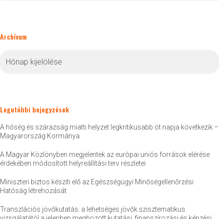
Archívum
Archívum
Legutóbbi bejegyzések
A hőség és szárazság miatti helyzet legkritikusabb öt napja következik –
Magyarország Kormánya
A Magyar Közlönyben megjelentek az európai uniós források elérése
érdekében módosított helyreállítási terv részletei
Miniszteri biztos készíti elő az Egészségügyi Minőségellenőrzési
Hatóság létrehozását
Transzlációs jövőkutatás: a lehetséges jövők szisztematikus
vizsgálatától a jelenben meghozott kutatási, finanszírozási és képzési