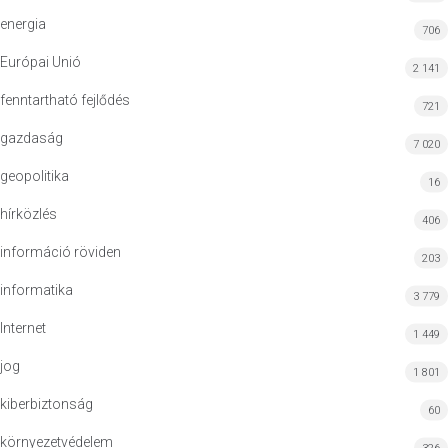
energia
706
Európai Unió
2 141
fenntartható fejlődés
721
gazdaság
7 020
geopolitika
16
hírközlés
406
információ röviden
203
informatika
3 779
Internet
1 449
jog
1 801
kiberbiztonság
60
környezetvédelem