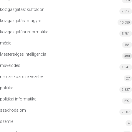
326
közigazgatás: külföldön
2 319
közigazgatás: magyar
10 650
közigazgatási informatika
5 781
média
488
Mesterséges Intelligencia
420
MI
művelődés
1 548
nemzetközi szervezetek
27
politika
2 337
politikai informatika
292
szakirodalom
2 507
szemle
4