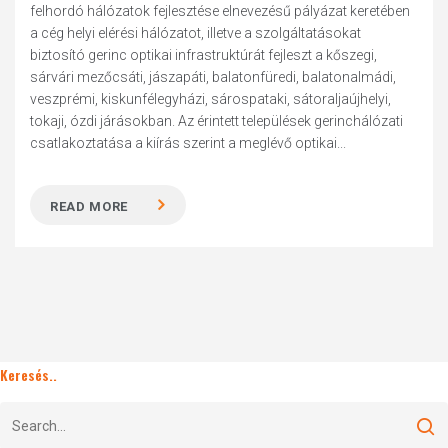
felhordó hálózatok fejlesztése elnevezésű pályázat keretében
a cég helyi elérési hálózatot, illetve a szolgáltatásokat
biztosító gerinc optikai infrastruktúrát fejleszt a kőszegi,
sárvári mezőcsáti, jászapáti, balatonfüredi, balatonalmádi,
veszprémi, kiskunfélegyházi, sárospataki, sátoraljaújhelyi,
tokaji, ózdi járásokban. Az érintett települések gerinchálózati
csatlakoztatása a kiírás szerint a meglévő optikai...
READ MORE
Keresés..