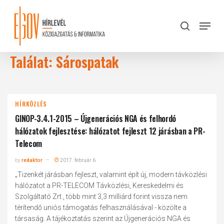
Skip
to
Menu
search
main
Close
content
Menu
Találat: Sárospatak
HÍRKÖZLÉS
GINOP-3.4.1-2015 – Újgenerációs NGA és felhordó
hálózatok fejlesztése: hálózatot fejleszt 12 járásban a PR-
Telecom
by
redaktor
2017. február 6.
„Tizenkét járásban fejleszt, valamint épít új, modern távközlési
hálózatot a PR-TELECOM Távközlési, Kereskedelmi és
Szolgáltató Zrt., több mint 3,3 milliárd forint vissza nem
térítendő uniós támogatás felhasználásával - közölte a
társaság. A tájékoztatás szerint az Újgenerációs NGA és