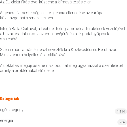
Az EU elektrifikációval küzdene a klímaváltozás ellen
A generatív mesterséges intelligencia elterjedése az európai
közigazgatási szervezetekben
Interjú Balla Csillával, a Lechner fotogrammetriai területének vezetőjével
a hazai téradat-ökoszisztéma jövőjéről és a légi adatgyűjtések
szerepéről
Szentirmai Tamás építészt nevezték ki a Közlekedési és Beruházási
Minisztérium helyettes államtitkárává
Az oktatás megújítása nem valósulhat meg ugyanazzal a szemlélettel,
amely a problémákat előidézte
Kategóriák
egészségügy
1 114
energia
706