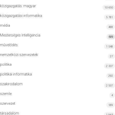
közigazgatás: magyar
10 650
közigazgatási informatika
5 781
média
488
Mesterséges Intelligencia
420
MI
művelődés
1 548
nemzetközi szervezetek
27
politika
2 337
politikai informatika
292
szakirodalom
2 507
szemle
4
szervezet
189
társadalom
1 963