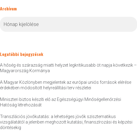
Archívum
Archívum
Legutóbbi bejegyzések
A hőség és szárazság miatti helyzet legkritikusabb öt napja következik –
Magyarország Kormánya
A Magyar Közlönyben megjelentek az európai uniós források elérése
érdekében módosított helyreállítási terv részletei
Miniszteri biztos készíti elő az Egészségügyi Minőségellenőrzési
Hatóság létrehozását
Transzlációs jövőkutatás: a lehetséges jövők szisztematikus
vizsgálatától a jelenben meghozott kutatási, finanszírozási és képzési
döntésekig