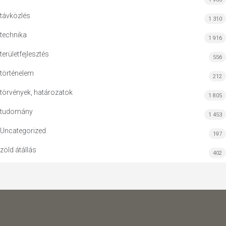
távközlés
1 310
technika
1 916
területfejlesztés
556
történelem
212
törvények, határozatok
1 805
tudomány
1 453
Uncategorized
197
zöld átállás
402