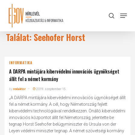
Skip
to
Menu
search
main
Close
content
Menu
Találat: Seehofer Horst
INFORMATIKA
A DARPA mintájára kibervédelmi innovációs ügynökséget
állít fel a német kormány
by
redaktor
2019. szeptember 15.
„A DARPA mintájára kibervédelmi innovációs ügynökséget állít
fel a német kormány. A cél, hogy Németország fejlett
kibervédelmi technológiával rendelkezzen. Önálló kibervédelmi
innovációs központot állít fel Németország, jelentette be
tegnap Horst Seehofer belügyminiszter és Ursula von der
Leyen védelmi miniszter tegnap. A német szövetségi kormány