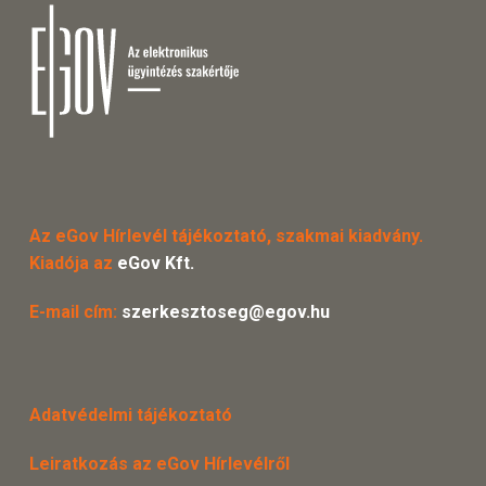
Az eGov Hírlevél tájékoztató, szakmai kiadvány.
Kiadója az
eGov Kft.
E-mail cím:
szerkesztoseg@egov.hu
Adatvédelmi tájékoztató
Leiratkozás az eGov Hírlevélről