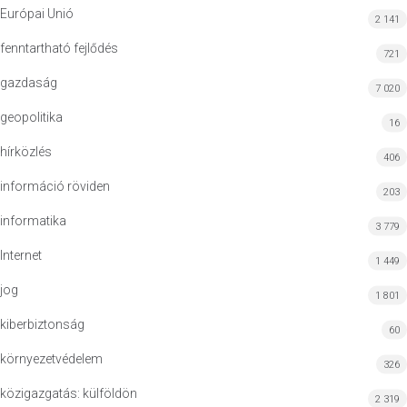
Európai Unió
2 141
fenntartható fejlődés
721
gazdaság
7 020
geopolitika
16
hírközlés
406
információ röviden
203
informatika
3 779
Internet
1 449
jog
1 801
kiberbiztonság
60
környezetvédelem
326
közigazgatás: külföldön
2 319