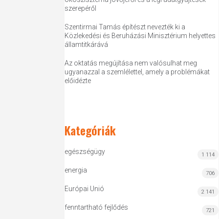
szerepéről
Szentirmai Tamás építészt nevezték ki a
Közlekedési és Beruházási Minisztérium helyettes
államtitkárává
Az oktatás megújítása nem valósulhat meg
ugyanazzal a szemlélettel, amely a problémákat
előidézte
Kategóriák
egészségügy
1 114
energia
706
Európai Unió
2 141
fenntartható fejlődés
721