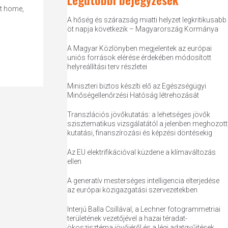
rt home,
A hőség és szárazság miatti helyzet legkritikusabb
öt napja következik – Magyarország Kormánya
A Magyar Közlönyben megjelentek az európai
uniós források elérése érdekében módosított
helyreállítási terv részletei
Miniszteri biztos készíti elő az Egészségügyi
Minőségellenőrzési Hatóság létrehozását
Transzlációs jövőkutatás: a lehetséges jövők
szisztematikus vizsgálatától a jelenben meghozott
kutatási, finanszírozási és képzési döntésekig
Az EU elektrifikációval küzdene a klímaváltozás
ellen
A generatív mesterséges intelligencia elterjedése
az európai közigazgatási szervezetekben
Interjú Balla Csillával, a Lechner fotogrammetriai
területének vezetőjével a hazai téradat-
ökoszisztéma jövőjéről és a légi adatgyűjtések