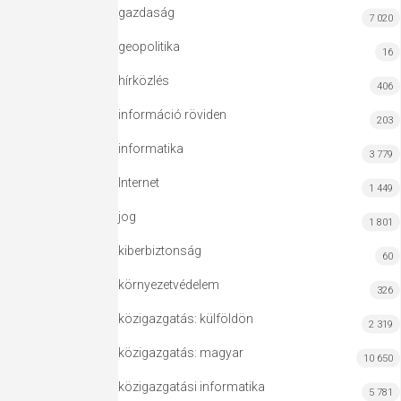
gazdaság
7 020
geopolitika
16
hírközlés
406
információ röviden
203
informatika
3 779
Internet
1 449
jog
1 801
kiberbiztonság
60
környezetvédelem
326
közigazgatás: külföldön
2 319
közigazgatás: magyar
10 650
közigazgatási informatika
5 781