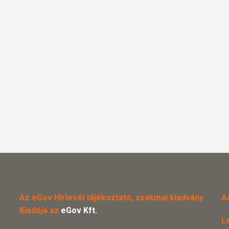
Az eGov Hírlevél tájékoztató, szakmai kiadvány.
A
Kiadója az
eGov Kft.
L