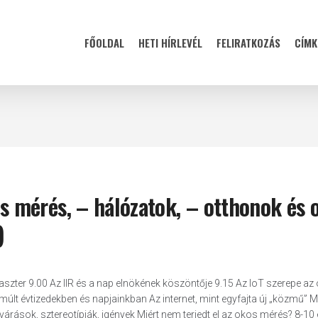
FŐOLDAL
HETI HÍRLEVÉL
FELIRATKOZÁS
CÍMK
 mérés, – hálózatok, – otthonok és 
)
laszter 9.00 Az IIR és a nap elnökének köszöntője 9.15 Az IoT szerepe az
t évtizedekben és napjainkban Az internet, mint egyfajta új „közmű” Mi
árások, sztereotípiák, igények Miért nem terjedt el az okos mérés? 8-10