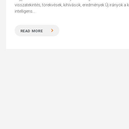
visszatekintés, törekvések, kihívások, eredmények Új irányok a
intelligens...
READ MORE
Hit enter to search or ESC to close