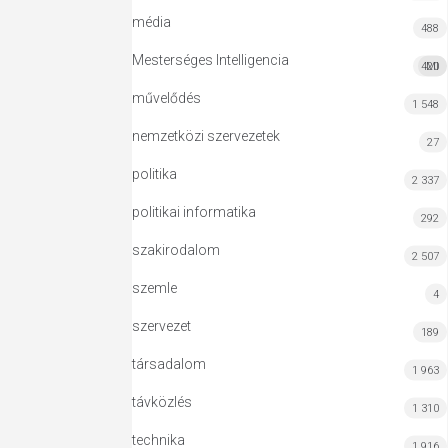
média
488
Mesterséges Intelligencia
420
MI
művelődés
1 548
nemzetközi szervezetek
27
politika
2 337
politikai informatika
292
szakirodalom
2 507
szemle
4
szervezet
189
társadalom
1 963
távközlés
1 310
technika
1 916