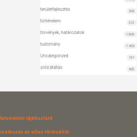
területfejlesztés
556
történelem
212
törvények, határozatok
1 805
tudomány
1 453
Uncategorized
197
zöld átállás
402
datvédelmi tájékoztató
eiratkozás az eGov Hírlevélről