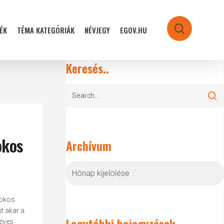
ÉK
TÉMA KATEGÓRIÁK
NÉVJEGY
EGOV.HU
search
Keresés..
okos
Archívum
Archívum
 okos
t akar a
Legutóbbi bejegyzések
 éves