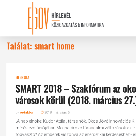
Skip
to
main
content
Találat: smart home
ENERGIA
SMART 2018 – Szakfórum az okos
városok körül (2018. március 27.
by
redaktor
2018. március 5.
„A nap elnöke: Kudor Attila , társelnök, Okos Jövő Innovációs K
mérés evolúciójában Meghatározó társadalmi változások az elmúl
fogyasztó? Az emberek viszonya az energetikai kérdésekhez - elv