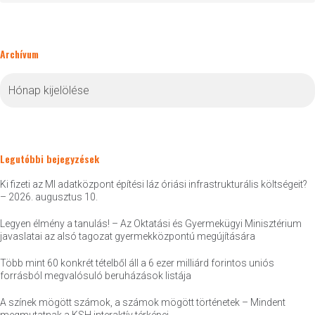
Archívum
Archívum
Legutóbbi bejegyzések
Ki fizeti az MI adatközpont építési láz óriási infrastrukturális költségeit?
– 2026. augusztus 10.
Legyen élmény a tanulás! – Az Oktatási és Gyermekügyi Minisztérium
javaslatai az alsó tagozat gyermekközpontú megújítására
Több mint 60 konkrét tételből áll a 6 ezer milliárd forintos uniós
forrásból megvalósuló beruházások listája
A színek mögött számok, a számok mögött történetek – Mindent