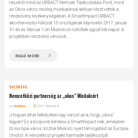
részéről mind az URBACT Nemzeti Tájékoztatási Pont, mind
az Okos város részleg munkatársai aktívan részt vettek a
rendezvény tevékenységeiben. A SmartImpact URBACT
akciótervezési hálózat 10 országának képviselői 2017. január
31-én és február 1-én Miskolcon töltöttek együtt két napot. A
projektben résztvevő városok...
READ MORE
GAZDASÁG
Nemzetközi partnerség az „okos” Miskolcért
by
redaktor
2017. február 4.
„Hogyan lehet felkészíteni egy várost arra, hogy „okos”
legyen? Ez a központi kérdése a SmartImpact-nek, amelyben
tíz európai város, köztük Miskolc nyert támogatást az Európai
Uniótól. A nemzetközi projekt harmadik találkozóját