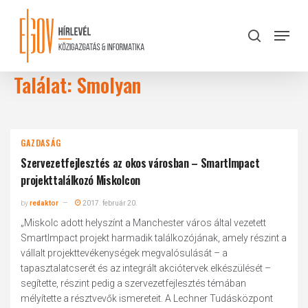
Skip
to
Menu
search
main
Close
content
Menu
Találat: Smolyan
GAZDASÁG
Szervezetfejlesztés az okos városban – SmartImpact
projekttalálkozó Miskolcon
by
redaktor
2017. február 20.
„Miskolc adott helyszínt a Manchester város által vezetett
SmartImpact projekt harmadik találkozójának, amely részint a
vállalt projekttevékenységek megvalósulását – a
tapasztalatcserét és az integrált akciótervek elkészülését –
segítette, részint pedig a szervezetfejlesztés témában
mélyítette a résztvevők ismereteit. A Lechner Tudásközpont