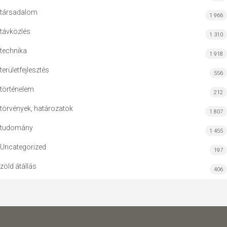
társadalom
1 966
távközlés
1 310
technika
1 918
területfejlesztés
556
történelem
212
törvények, határozatok
1 807
tudomány
1 455
Uncategorized
197
zöld átállás
406