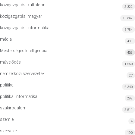
közigazgatás: külföldön
2 322
közigazgatás: magyar
10 662
közigazgatási informatika
5 784
média
488
Mesterséges Intelligencia
428
MI
művelődés
1 550
nemzetközi szervezetek
27
politika
2 340
politikai informatika
292
szakirodalom
2 511
szemle
4
szervezet
190