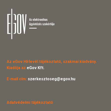
Az eGov Hírlevél tájékoztató, szakmai kiadvány.
Kiadója az
eGov Kft.
E-mail cím:
szerkesztoseg@egov.hu
Adatvédelmi tájékoztató