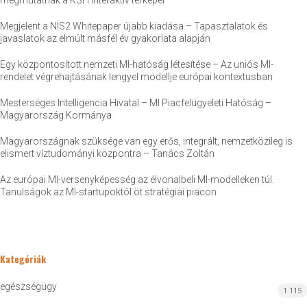
megmutatnak a KSH interaktív térképei
Megjelent a NIS2 Whitepaper újabb kiadása – Tapasztalatok és
javaslatok az elmúlt másfél év gyakorlata alapján
Egy központosított nemzeti MI-hatóság létesítése – Az uniós MI-
rendelet végrehajtásának lengyel modellje európai kontextusban
Mesterséges Intelligencia Hivatal – MI Piacfelügyeleti Hatóság –
Magyarország Kormánya
Magyarországnak szüksége van egy erős, integrált, nemzetközileg is
elismert víztudományi központra – Tanács Zoltán
Az európai MI-versenyképesség az élvonalbeli MI-modelleken túl.
Tanulságok az MI-startupoktól öt stratégiai piacon
Kategóriák
egészségügy
1 115