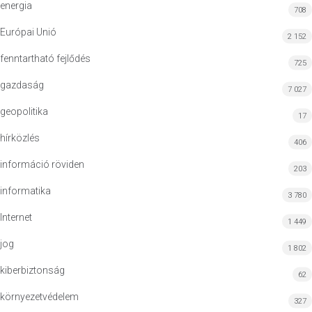
energia
708
Európai Unió
2 152
fenntartható fejlődés
725
gazdaság
7 027
geopolitika
17
hírközlés
406
információ röviden
203
informatika
3 780
Internet
1 449
jog
1 802
kiberbiztonság
62
környezetvédelem
327